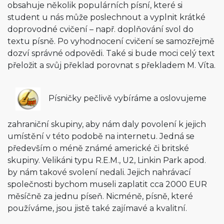
obsahuje několik populárních písní, které si
student u nás může poslechnout a vyplnit krátké
doprovodné cvičení – např. doplňování svol do
textu písně. Po vyhodnocení cvičení se samozřejmě
dozví správné odpovědi. Také si bude moci celý text
přeložit a svůj překlad porovnat s překladem M. Víta.
Písničky pečlivě vybíráme a oslovujeme
zahraniční skupiny, aby nám daly povolení k jejich
umístění v této podobě na internetu. Jedná se
především o méně známé americké či britské
skupiny. Velikáni typu R.E.M., U2, Linkin Park apod.
by nám takové svolení nedali. Jejich nahrávací
společnosti bychom museli zaplatit cca 2000 EUR
měsíčně za jednu píseň. Nicméně, písně, které
používáme, jsou jistě také zajímavé a kvalitní.