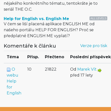
nějakého konkrétního tématu, tentokráte je to
seriál THE O.C.
Help for English vs. English Me
ALL LEVELS
V čem se liší placená aplikace ENGLISH ME od
našeho portálu HELP FOR ENGLISH? Proč se
předplatné ENGLISH ME vyplatí?
Komentáře k článku
Verze pro tisk
Téma
Přísp.
Přečteno
Poslední příspěvek
O
10
21822
Od
Marek Vít
webu
před 17 lety
Help
for
English