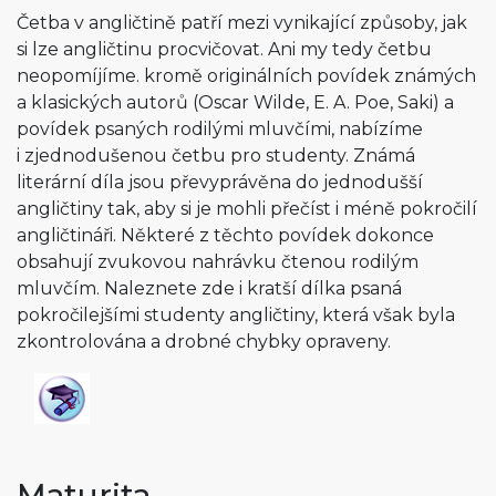
Četba v angličtině patří mezi vynikající způsoby, jak
si lze angličtinu procvičovat. Ani my tedy četbu
neopomíjíme. kromě originálních povídek známých
a klasických autorů (Oscar Wilde, E. A. Poe, Saki) a
povídek psaných rodilými mluvčími, nabízíme
i zjednodušenou četbu pro studenty. Známá
literární díla jsou převyprávěna do jednodušší
angličtiny tak, aby si je mohli přečíst i méně pokročilí
angličtináři. Některé z těchto povídek dokonce
obsahují zvukovou nahrávku čtenou rodilým
mluvčím. Naleznete zde i kratší dílka psaná
pokročilejšími studenty angličtiny, která však byla
zkontrolována a drobné chybky opraveny.
Maturita