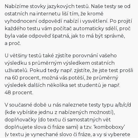
Nabízíme stovky jazykových testů. Naše testy se od
ostatních na internetu liší tím, že kromě
vyhodnocení odpovědí nabízí i vysvětlení. Po projití
každého testu vám počítač automaticky sdělí, proč
byla vaše odpověď špatná, jak to má být správně,
a proč.
U většiny testů také zjistíte porovnání vašeho
výsledku s průměrným výsledkem ostatních
uživatelů. Pokud tedy např. zjistíte, že jste test prošli
na 60 procent, možná vás potěší, že průměrný
výsledek dalších několika set studentů je např.
48 procent.
V současné době u nás naleznete testy typu a/b/c/d
(kde vybíráte jednu z nabízených možností),
doplňovačky (do textu či samostatných vět
doplňujete slova či fráze sami) a tzv. ‘komboboxy’
(v textu je vynechané slovo či fráze, a vy si vyberete