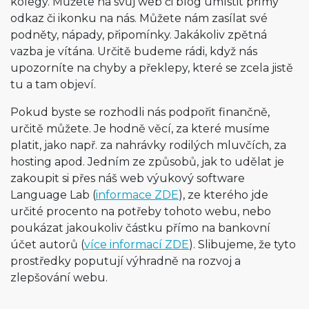
kolegy. Můžete na svůj web či blog umístit přímý
odkaz či ikonku na nás. Můžete nám zasílat své
podněty, nápady, připomínky. Jakákoliv zpětná
vazba je vítána. Určitě budeme rádi, když nás
upozorníte na chyby a překlepy, které se zcela jistě
tu a tam objeví.
Pokud byste se rozhodli nás podpořit finančně,
určitě můžete. Je hodně věcí, za které musíme
platit, jako např. za nahrávky rodilých mluvčích, za
hosting apod. Jedním ze způsobů, jak to udělat je
zakoupit si přes náš web výukový software
Language Lab (
informace ZDE
), ze kterého jde
určité procento na potřeby tohoto webu, nebo
poukázat jakoukoliv částku přímo na bankovní
účet autorů (
více informací ZDE
). Slibujeme, že tyto
prostředky poputují výhradně na rozvoj a
zlepšování webu.