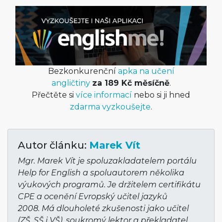
Bezkonkurenční
apka na učení
angličtiny
za 189 Kč měsíčně
.
Přečtěte si
více informací
nebo si ji hned
zdarma vyzkoušejte
.
Autor článku:
Marek Vít
Mgr. Marek Vít je spoluzakladatelem portálu
Help for English a spoluautorem několika
výukových programů. Je držitelem certifikátu
CPE a ocenění Evropský učitel jazyků
2008. Má dlouholeté zkušenosti jako učitel
(ZŠ, SŠ i VŠ), soukromý lektor a překladatel.