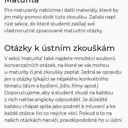
Pro maturanty nabízíme i další materiály, které by
jim měly pomoci složit tuto zkoušku. Začala např.
růst sekce, do které studenti zasílají své
vlastnoručně zpracované maturitní otázky.
Otázky k ústním zkouškám
V sekci ‘maturita’ také najdete množství souborů
konverzačních otázek, na které se vás mohou
u maturity či jiné zkoušky zeptat. Jedná se opravdu
jen o otázky týkající se nějakého konkrétního
tématu (dům a bydlení, jídlo, filmy apod.)
Doporučujeme, aby si student zkusil na každou
z nich nahlas anglicky odpovědět. Je důležité
každou chápat spíše jako podnět k mluvení a ke
každé otázce říci co nejvíce věcí. Pokud si to na
našich otázkách nacvičí, pravděpodobně ho u ústní