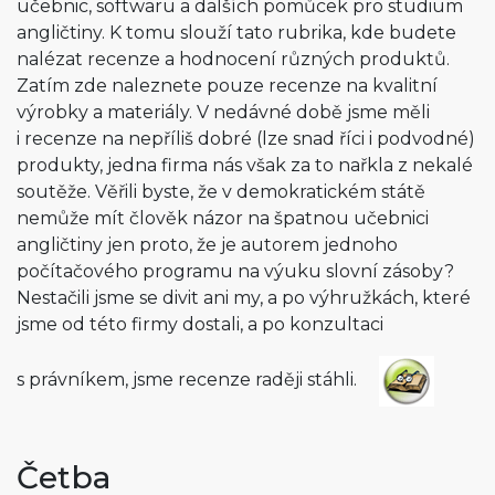
učebnic, softwaru a dalších pomůcek pro studium
angličtiny. K tomu slouží tato rubrika, kde budete
nalézat recenze a hodnocení různých produktů.
Zatím zde naleznete pouze recenze na kvalitní
výrobky a materiály. V nedávné době jsme měli
i recenze na nepříliš dobré (lze snad říci i podvodné)
produkty, jedna firma nás však za to nařkla z nekalé
soutěže. Věřili byste, že v demokratickém státě
nemůže mít člověk názor na špatnou učebnici
angličtiny jen proto, že je autorem jednoho
počítačového programu na výuku slovní zásoby?
Nestačili jsme se divit ani my, a po výhružkách, které
jsme od této firmy dostali, a po konzultaci
s právníkem, jsme recenze raději stáhli.
Četba