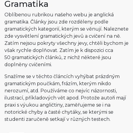
Gramatika
Oblíbenou rubrikou našeho webu je anglická
gramatika. Články jsou zde rozděleny podle
gramatických kategorií, kterým se věnují. Naleznete
zde vysvětlení gramatických jevů a cvičení na ně.
Zatím nejsou pokryty všechny jevy, chtěli bychom je
však rychle doplňovat. Zatím je k dispozici cca
50 gramatických článků, z nichž některé jsou
doplněny cvičeními.
Snažíme se v těchto článcích vyhýbat prázdným
gramatickým poučkám, frázím, kterým nikdo
nerozumí, atd. Používáme co nejvíc názornosti,
ilustrací, příkladových vět apod. Protože autoři mají
praxi s výukou angličtiny, zaměřujeme se i na
notorické chyby a časté chytáky, se kterými se
studenti zaručeně setkají v různých testech.