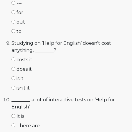
---
for
out
to
Studying on ‘Help for English’ doesn't cost
anything, ________?
costs it
does it
is it
isn't it
________ a lot of interactive tests on ‘Help for
English’.
It is
There are