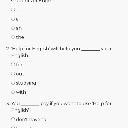
students of English.
---
a
an
the
‘Help for English’ will help you ________ your
English.
for
out
studying
with
You ________ pay if you want to use ‘Help for
English’.
don't have to