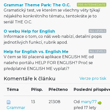
Grammar Theme Park: The O.C.
PRE-INTERMEDIATE
Gramatický test, ve kterém se všechny věty týkají
nějakého konkrétního tématu, tentokráte je to
seriál THE O.C.
O webu Help for English
ALL LEVELS
Informace o tom, co náš web nabízí, detailní popis
jednotlivých funkcí, rubrik apod.
Help for English vs. English Me
ALL LEVELS
V čem se liší placená aplikace ENGLISH ME od
našeho portálu HELP FOR ENGLISH? Proč se
předplatné ENGLISH ME vyplatí?
Komentáře k článku
Verze pro tisk
Téma
Přísp.
Přečteno
Poslední příspěv
13
21308
Od
many77
Grammar
před 17 lety