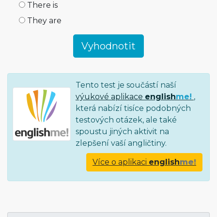
There is
They are
Tento test je součástí naší
výukové aplikace
english
me!
,
která nabízí tisíce podobných
testových otázek, ale také
spoustu jiných aktivit na
zlepšení vaší angličtiny.
Více o aplikaci
english
me!