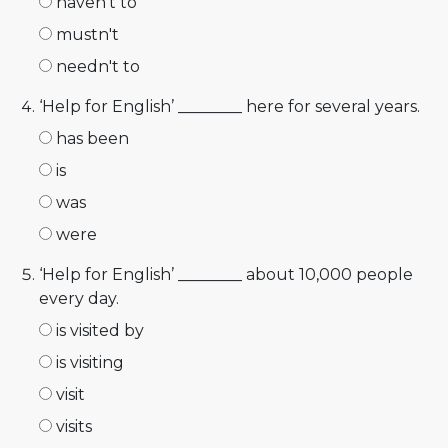
haven't to
mustn't
needn't to
‘Help for English’ ________ here for several years.
has been
is
was
were
‘Help for English’ ________ about 10,000 people
every day.
is visited by
is visiting
visit
visits