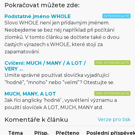
Pokračovat můžete zde:
Podstatné jméno WHOLE
INTERMEDIATE
Slovo WHOLE není jen přídavným jménem.
Neobejdeme se bez něj například při počítání
zlomků. V tomto článku se dočtete také o dvou
častých výrazech s WHOLE, které stojí za
zapamatování.
Cvičení: MUCH / MANY / A LOT /
PRE-INTERMEDIATE
VERY ...
Umíte správně používat slovíčka vyjadřující
“hodně”, “mnoho” nebo “velmi”? Otestujte se.
MUCH, MANY, A LOT
PRE-INTERMEDIATE
Jak říci anglicky ‘hodně’ , vysvětlení významu a
použití slovíček A LOT, MUCH, MANY atd.
Komentáře k článku
Verze pro tisk
Téma
Přísp.
Přečteno
Poslední příspěve