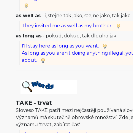
as well as
- i, stejně tak jako, stejně jako, tak jako
They invited me as well as my brother.
as long as
- pokud, dokud, tak dlouho jak
I'll stay here as long as you want.
As long as you aren't doing anything illegal, y
about.
TAKE - trvat
Sloveso TAKE patří mezi nejčastěji používaná slove
Významů má skutečně obrovské množství. Zde je 
významu 'trvat, zabírat čas'.