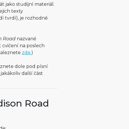
át jako studijní materiál.
ejich texty
í tvrdí), je rozhodně
n Road
nazvané
t cvičení na poslech
 naleznete
zde.
)
eznete dole pod písní
akákoliv další část
ddison Road
de: