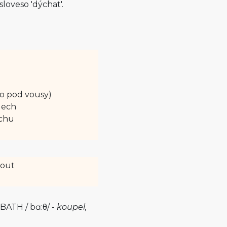
sloveso 'dýchat'.
co pod vousy)
dech
echu
nout
 BATH /
bɑ:θ
/ -
koupel,