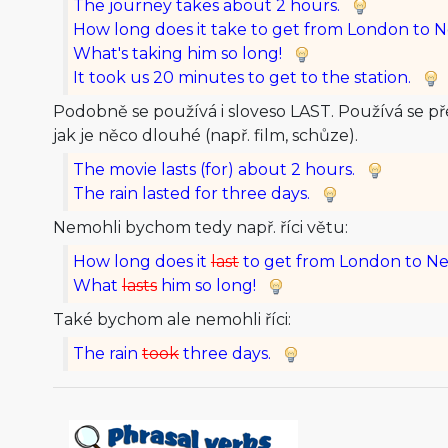
The journey takes about 2 hours.
How long does it take to get from London to 
What's taking him so long!
It took us 20 minutes to get to the station.
Podobně se používá i sloveso LAST. Používá se př
jak je něco dlouhé (např. film, schůze).
The movie lasts (for) about 2 hours.
The rain lasted for three days.
Nemohli bychom tedy např. říci větu:
How long does it
last
to get from London to Ne
What
lasts
him so long!
Také bychom ale nemohli říci:
The rain
took
three days.