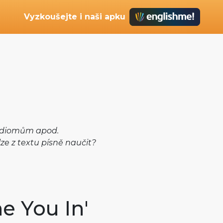
Vyzkoušejte i naši apku
 idiomům apod.
lze z textu písně naučit?
e You In'