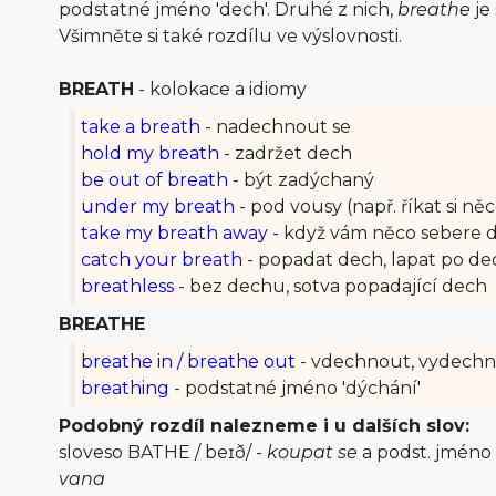
podstatné jméno 'dech'. Druhé z nich,
breathe
je 
Všimněte si také rozdílu ve výslovnosti.
BREATH
- kolokace a idiomy
take a breath
- nadechnout se
hold my breath
- zadržet dech
be out of breath
- být zadýchaný
under my breath
- pod vousy (např. říkat si ně
take my breath away
- když vám něco sebere 
catch your breath
- popadat dech, lapat po d
breathless
- bez dechu, sotva popadající dech
BREATHE
breathe in / breathe out
- vdechnout, vydech
breathing
- podstatné jméno 'dýchání'
Podobný rozdíl nalezneme i u dalších slov:
sloveso BATHE /
beɪð
/ -
koupat se
a podst. jméno
vana