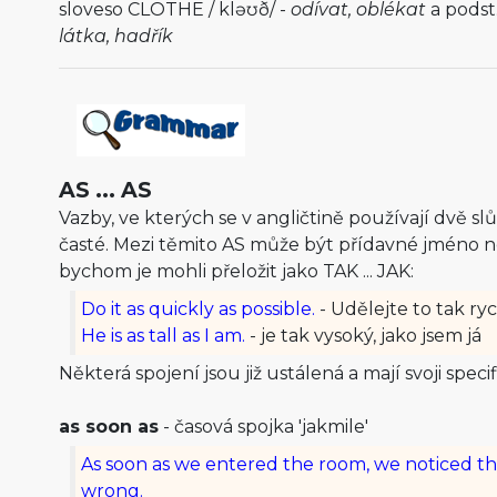
sloveso CLOTHE /
kləʊð
/ -
odívat, oblékat
a podst
látka, hadřík
AS ... AS
Vazby, ve kterých se v angličtině používají dvě s
časté. Mezi těmito AS může být přídavné jméno ne
bychom je mohli přeložit jako TAK ... JAK:
Do it as quickly as possible.
- Udělejte to tak ryc
He is as tall as I am.
- je tak vysoký, jako jsem já
Některá spojení jsou již ustálená a mají svoji spec
as soon as
- časová spojka 'jakmile'
As soon as we entered the room, we noticed t
wrong.