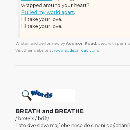
wrapped around your heart?
Pulled my world apart
.
I'll take your love.
I'll take your love.
Written and performed by
Addison Road
. Used with permis
Visit their website at
www.addisonroad.com
.
BREATH and BREATHE
/
breθ
/ x /
bri:ð
/
Tato dvě slova mají obě něco do činění s dýcháním