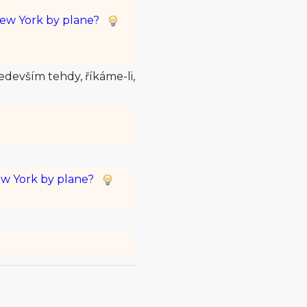
New York by plane?
edevším tehdy, říkáme-li,
w York by plane?