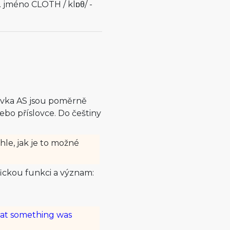
. jméno CLOTH /
klɒθ
/ -
lůvka AS jsou poměrně
bo příslovce. Do češtiny
hle, jak je to možné
ifickou funkci a význam:
hat something was