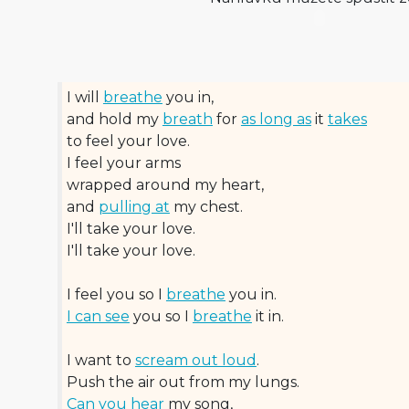
I will
breathe
you in,
and hold my
breath
for
as long as
it
takes
to feel your love.
I feel your arms
wrapped around my heart,
and
pulling at
my chest.
I'll take your love.
I'll take your love.
I feel you so I
breathe
you in.
I can see
you so I
breathe
it in.
I want to
scream out loud
.
Push the air out from my lungs.
Can you hear
my song,