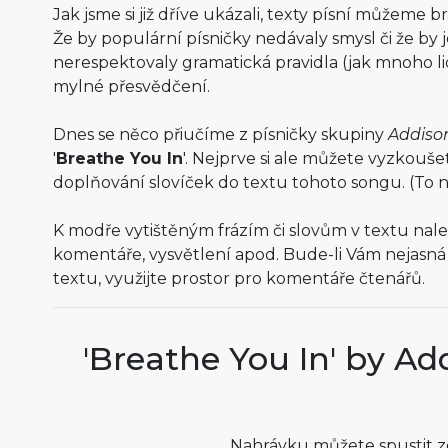
Jak jsme si již dříve ukázali, texty písní můžeme br
Že by populární písničky nedávaly smysl či že by j
nerespektovaly gramatická pravidla (jak mnoho lid
mylné přesvědčení.
Dnes se něco přiučíme z písničky skupiny
Addiso
'
Breathe You In
'. Nejprve si ale můžete vyzkouše
doplňování slovíček do textu tohoto songu. (To
K modře vytištěným frázím či slovům v textu nal
komentáře, vysvětlení apod. Bude-li Vám nejasná j
textu, využijte prostor pro komentáře čtenářů.
'Breathe You In' by A
Nahrávku můžete spustit z