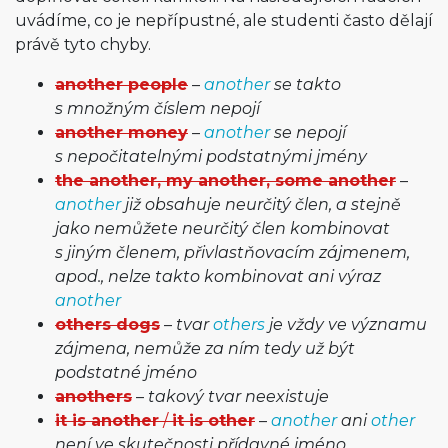
uvádíme, co je nepřípustné, ale studenti často dělají
právě tyto chyby.
another people
–
another
se takto
s množným číslem nepojí
another money
–
another
se nepojí
s nepočitatelnými podstatnými jmény
the another, my another, some another
–
another
již obsahuje neurčitý člen, a stejně
jako nemůžete neurčitý člen kombinovat
s jiným členem, přivlastňovacím zájmenem,
apod., nelze takto kombinovat ani výraz
another
others dogs
–
tvar
others
je vždy ve významu
zájmena, nemůže za ním tedy už být
podstatné jméno
anothers
–
takový tvar neexistuje
it is another
/
it is other
–
another
ani
other
není ve skutečnosti přídavné jméno,