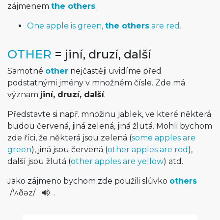
zájmenem
the others
:
One apple is green,
the others
are red.
OTHER
= jiní, druzí, další
Samotné
other
nejčastěji uvidíme před
podstatnými jmény v množném čísle. Zde má
význam
jiní, druzí, další
.
Představte si např. množinu jablek, ve které některá
budou červená, jiná zelená, jiná žlutá. Mohli bychom
zde říci, že některá jsou zelená (
some apples are
green
), jiná jsou červená (
other apples are red
),
další jsou žlutá (
other apples are yellow
) atd.
Jako zájmeno bychom zde použili slůvko
others
/
'ʌðəz
/
.