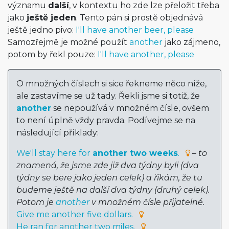
významu
další
, v kontextu ho zde lze přeložit třeba
jako
ještě jeden
. Tento pán si prostě objednává
ještě jedno pivo:
I'll have another beer, please
Samozřejmě je možné použít
another
jako zájmeno,
potom by řekl pouze:
I'll have another, please
O množných číslech si sice řekneme něco níže,
ale zastavíme se už tady. Řekli jsme si totiž, že
another
se nepoužívá v množném čísle, ovšem
to není úplně vždy pravda. Podívejme se na
následující příklady:
We'll stay here for
another two weeks
.
–
to
znamená, že jsme zde již dva týdny byli (dva
týdny se bere jako jeden celek) a říkám, že tu
budeme ještě na další dva týdny (druhý celek).
Potom je
another
v množném čísle přijatelné.
Give me another five dollars.
He ran for another two miles.