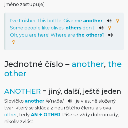
jméno zastupuje)
I
've
finished
this
bottle
.
Give
me
another
.
Some
people
like
olives
,
others
do
n't
.
Oh
,
you
are
here
!
Where
are
the
others
?
Jednotné číslo –
another
,
the
other
ANOTHER
= jiný, další, ještě jeden
Slovíčko
another
/
ə'nʌðə
/
je vlastně složený
tvar, který se skládá z neurčitého členu a slova
other
, tedy
AN + OTHER
. Píše se vždy dohromady,
nikoliv zvlášť.