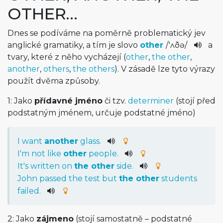
OTHER…
Dnes se podíváme na poměrně problematický jev
anglické gramatiky, a tím je slovo
other
/
'ʌðə
/
a
tvary, které z něho vycházejí (
other
,
the other
,
another
,
others
,
the others
). V zásadě lze tyto výrazy
použít dvěma způsoby.
1: Jako
přídavné jméno
či tzv.
determiner
(stojí před
podstatným jménem, určuje podstatné jméno)
I
want
another
glass
.
I
'm
not
like
other
people
.
It
's
written
on
the
other
side
.
John
passed
the
test
but
the
other
students
failed
.
2: Jako
zájmeno
(stojí samostatně – podstatné