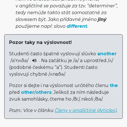
v angličtině se považuje za tzv. “determiner”,
tedy nemůže takto stát samostatně za
slovesem být. Jako přídavné jméno
jiný
použijeme např. slovo
different
.
Pozor taky na výslovnost!
Studenti často špatně vyslovují slůvko
another
/
ə'nʌðə
/
. Na začátku je
/
ə
/
a uprostřed
/
ʌ
/
(podobné českému “a”). Studenti často
vyslovují chybně
/
ʌnɒðə
/
.
Pozor si dejte i na výslovnost určitého členu
the
před
other
/
others
. Jelikož za ním následuje
zvuk samohlásky, čteme ho
/
ði:
/
, nikoli
/
ðə
/
.
Pozn.: Více v článku
Členy v angličtině (Articles)
.