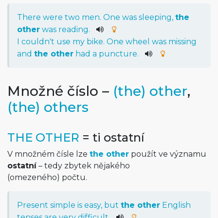
There
were
two
men
.
One
was
sleeping
,
the
other
was
reading
.
I
could
n't
use
my
bike
.
One
wheel
was
missing
and
the
other
had
a
puncture
.
Množné číslo –
(the) other
,
(the) others
THE OTHER
= ti ostatní
V množném čísle lze
the other
použít ve významu
ostatní
– tedy zbytek nějakého
(omezeného) počtu.
Present
simple
is
easy
,
but
the
other
English
tenses
are
very
difficult
.