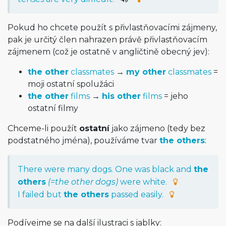
Pokud ho chcete použít s přivlastňovacími zájmeny,
pak je určitý člen nahrazen právě přivlastňovacím
zájmenem (což je ostatně v angličtině obecný jev):
the other
classmates
→
my other
classmates
=
moji ostatní spolužáci
the other
films
→
his other
films
= jeho
ostatní filmy
Chceme-li použít
ostatní
jako zájmeno (tedy bez
podstatného jména), používáme tvar
the others
:
There were many dogs. One was black and
the
others
(=the other dogs)
were white.
I failed but
the others
passed easily.
Podívejme se na další ilustraci s jablky: