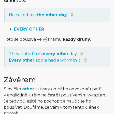
tuhle
apod.
He called me
the other day
.
EVERY OTHER
Toto se používá ve významu
každý druhý
.
They visited him
every other
day.
Every other
apple had a worm in it.
Závěrem
Slovíčko
other
(a tvary od něho odvozené) patří
v angličtině k těm nejčastěji používaným výrazům.
Je tedy důležité ho pochopit a naučit se ho
používat. Doufáme, že vám v tom tento článek
pomohl.