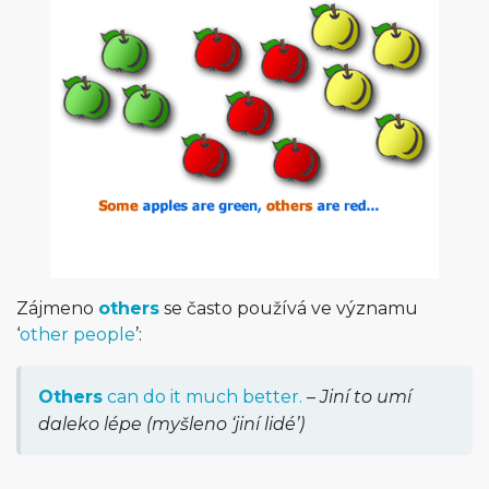
Zájmeno
others
se často používá ve významu
‘
other people
’:
Others
can do it much better.
–
Jiní to umí
daleko lépe (myšleno ‘jiní lidé’)