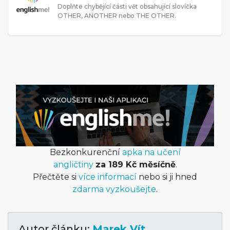
Doplňte chybějící části vět obsahující slovíčka
OTHER, ANOTHER nebo THE OTHER.
Bezkonkurenční
apka na učení
angličtiny
za 189 Kč měsíčně
.
Přečtěte si
více informací
nebo si ji hned
zdarma vyzkoušejte
.
Autor článku:
Marek Vít