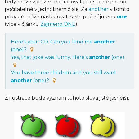
tedy může zároveň nahrazovat podstatné jméno
počitatelné v jednotném čísle. Za
another
v tomto
případě může následovat zástupné zájmeno
one
(více v článku
Zájmeno ONE
).
Here's your CD. Can you lend me
another
(one)?
Yes, that joke was funny. Here's
another
(one).
You have three children and you still want
another
(one)?
Z ilustrace bude význam tohoto slova jistě jasnější: