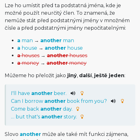
Lze ho umístit před ta podstatná jména, kde je
možné použít neurčitý člen. To znamená, že
nemůže stát před podstatnými jmény v množném
čísle a před podstatnými jmény nepočitatelnými:
a
man
→
another
man
a
house
→
another
house
a
houses
→
another
houses
a
money
→
another
money
Můžeme ho přeložit jako
jiný
,
další
,
ještě jeden
:
I
'll
have
another
beer
.
Can
I
borrow
another
book
from
you
?
Come back
another
day.
… but that's
another
story.
Slovo
another
může ale také mít funkci zájmena,