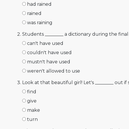
had rained
rained
was raining
Students ________ a dictionary during the final te
can't have used
couldn't have used
mustn't have used
weren't allowed to use
Look at that beautiful girl! Let's ________ out if
find
give
make
turn