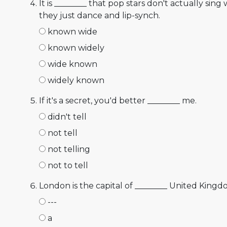
It is ________ that pop stars don't actually sin
they just dance and lip-synch.
known wide
known widely
wide known
widely known
If it's a secret, you'd better ________ me.
didn't tell
not tell
not telling
not to tell
London is the capital of ________ United Kingd
---
a