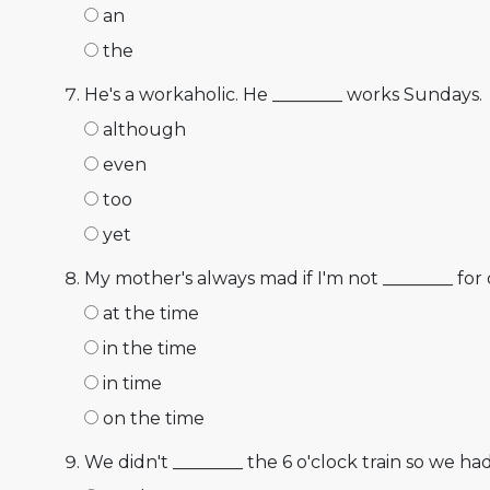
an
the
He's a workaholic. He ________ works Sundays.
although
even
too
yet
My mother's always mad if I'm not ________ for 
at the time
in the time
in time
on the time
We didn't ________ the 6 o'clock train so we had