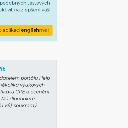
ce podobných testových
ktivit na zlepšení vaší
o aplikaci
english
me!
ít
adatelem portálu Help
 několika výukových
ifikátu CPE a ocenění
. Má dlouholeté
Š i VŠ), soukromý