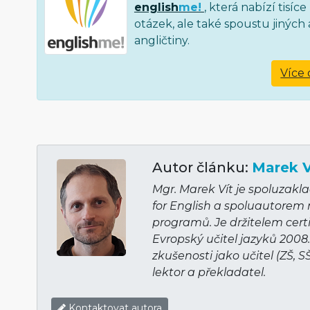
english
me!
, která nabízí tisí
otázek, ale také spoustu jiných a
angličtiny.
Více 
Autor článku:
Marek V
Mgr. Marek Vít je spoluzakl
for English a spoluautorem
programů. Je držitelem cert
Evropský učitel jazyků 2008
zkušenosti jako učitel (ZŠ, S
lektor a překladatel.
Kontaktovat autora