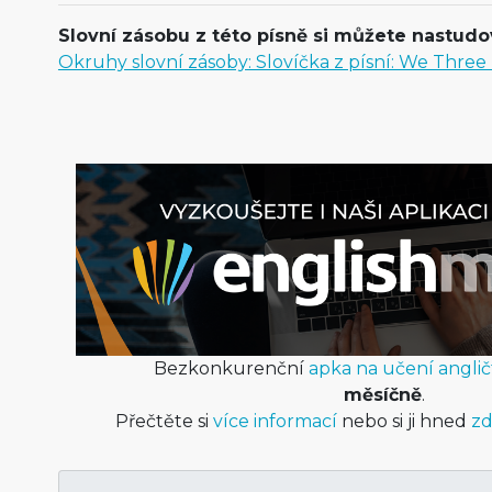
Slovní zásobu z této písně si můžete nastudov
Okruhy slovní zásoby: Slovíčka z písní: We Three
Bezkonkurenční
apka na učení anglič
měsíčně
.
Přečtěte si
více informací
nebo si ji hned
zd