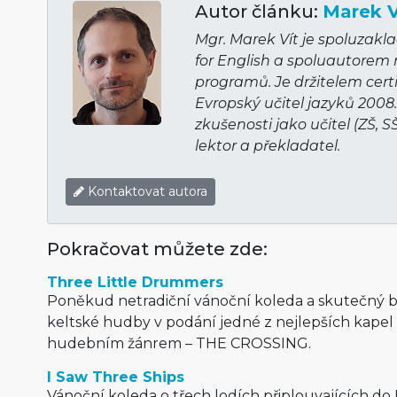
Autor článku:
Marek V
Mgr. Marek Vít je spoluzakl
for English a spoluautorem
programů. Je držitelem cert
Evropský učitel jazyků 2008
zkušenosti jako učitel (ZŠ, S
lektor a překladatel.
Kontaktovat autora
Pokračovat můžete zde:
Three Little Drummers
Poněkud netradiční vánoční koleda a skutečný 
keltské hudby v podání jedné z nejlepších kapel 
hudebním žánrem – THE CROSSING.
I Saw Three Ships
Vánoční koleda o třech lodích připlouvajících do