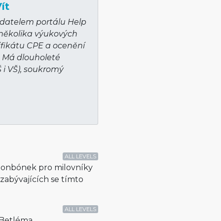
ít
adatelem portálu Help
 několika výukových
ifikátu CPE a ocenění
. Má dlouholeté
Š i VŠ), soukromý
ALL LEVELS
bonbónek pro milovníky
zabývajících se tímto
ALL LEVELS
 Betléma.