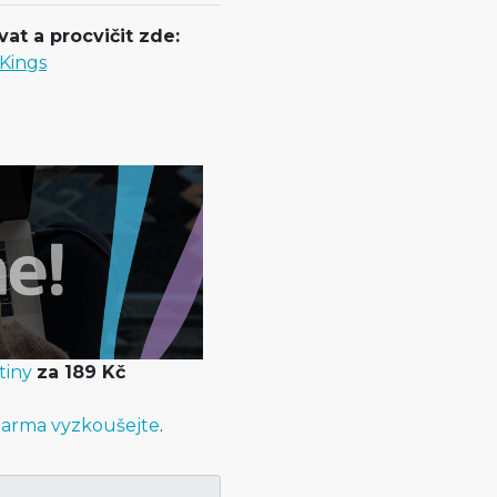
at a procvičit zde:
 Kings
tiny
za 189 Kč
arma vyzkoušejte
.