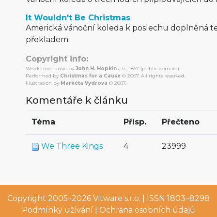
It Wouldn't Be Christmas
Americká vánoční koleda k poslechu doplněná t
překladem.
Copyright info:
Words and music by
John H. Hopkin
s, Jr., 1857 (public domain)
Performed by
Christmas for a Cause
© 2007. All rights reserved.
Illustration by
Markéta Vydrová
© 2007.
Komentáře k článku
Téma
Přísp.
Přečteno
We Three Kings
4
23999
Copyright 2005–2026
Vitware s.r.o.
| ISSN 1803–8298
Podmínky užívání
|
Ochrana osobních údajů