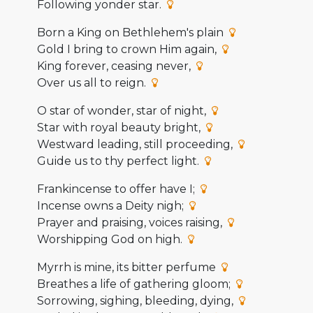
Following yonder star.
Born a King on Bethlehem's plain
Gold I bring to crown Him again,
King forever, ceasing never,
Over us all to reign.
O star of wonder, star of night,
Star with royal beauty bright,
Westward leading, still proceeding,
Guide us to thy perfect light.
Frankincense to offer have I;
Incense owns a Deity nigh;
Prayer and praising, voices raising,
Worshipping God on high.
Myrrh is mine, its bitter perfume
Breathes a life of gathering gloom;
Sorrowing, sighing, bleeding, dying,