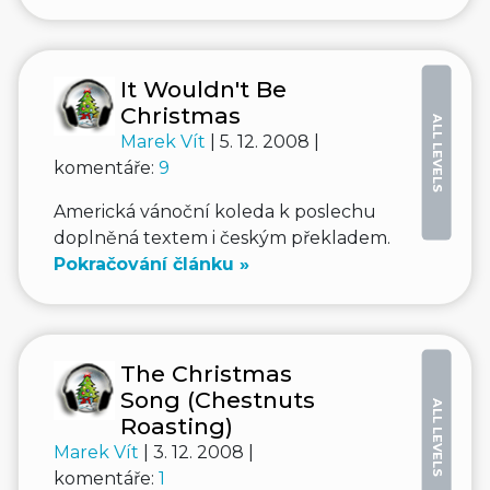
It Wouldn't Be
Christmas
ALL LEVELS
Marek Vít
| 5. 12. 2008 |
komentáře:
9
Americká vánoční koleda k poslechu
doplněná textem i českým překladem.
Pokračování článku »
The Christmas
Song (Chestnuts
ALL LEVELS
Roasting)
Marek Vít
| 3. 12. 2008 |
komentáře:
1