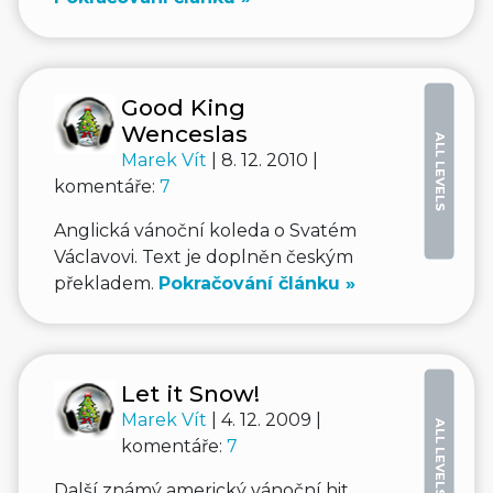
Good King
Wenceslas
ALL LEVELS
Marek Vít
| 8. 12. 2010 |
komentáře:
7
Anglická vánoční koleda o Svatém
Václavovi. Text je doplněn českým
překladem.
Pokračování článku »
Let it Snow!
Marek Vít
| 4. 12. 2009 |
ALL LEVELS
komentáře:
7
Další známý americký vánoční hit.