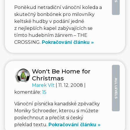
Poněkud netradiční vánoční koleda a
skutečný bonbónek pro milovníky
keltské hudby v podání jedné
z nejlepších kapel zabývajících se
tímto hudebním žánrem – THE
CROSSING.
Pokračování článku »
Won't Be Home for
Christmas
ALL LEVELS
Marek Vít
| 11. 12. 2008 |
komentáře:
15
Vánoční písnička kanadské zpěvačky
Moniky Schroeder, kterou si můžete
poslechnout a přečíst si český
překlad textu.
Pokračování článku »