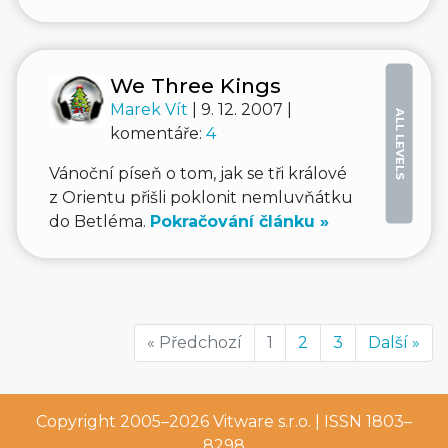
We Three Kings
Marek Vít
| 9. 12. 2007 |
ALL LEVELS
komentáře:
4
Vánoční píseň o tom, jak se tři králové
z Orientu přišli poklonit nemluvňátku
do Betléma.
Pokračování článku »
« Předchozí
1
2
3
Další »
Copyright 2005–2026
Vitware s.r.o.
| ISSN 1803–
8298