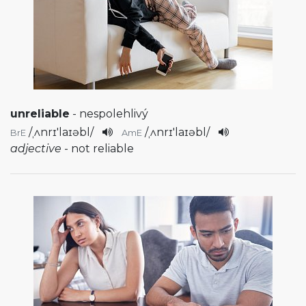
unreliable
- nespolehlivý
/
ˌʌnrɪ'laɪəbl
/
/
ˌʌnrɪ'laɪəbl
/
BrE
AmE
adjective
- not reliable