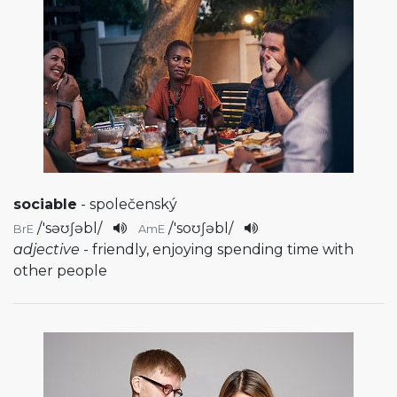
sociable
- společenský
/
'səʊʃəbl
/
/
'soʊʃəbl
/
BrE
AmE
adjective
- friendly, enjoying spending time with
other people