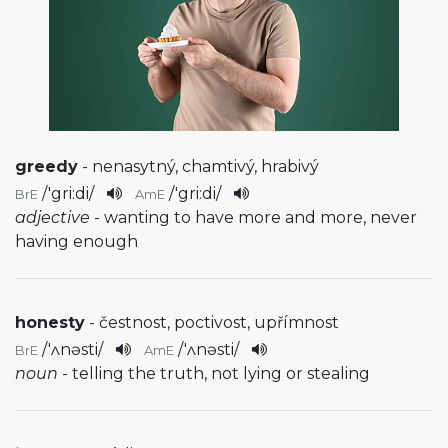
greedy
- nenasytný, chamtivý, hrabivý
/
'gri:di
/
/
'gri:di
/
BrE
AmE
adjective
- wanting to have more and more, never
having enough
honesty
- čestnost, poctivost, upřímnost
/
'ʌnəsti
/
/
'ʌnəsti
/
BrE
AmE
noun
- telling the truth, not lying or stealing