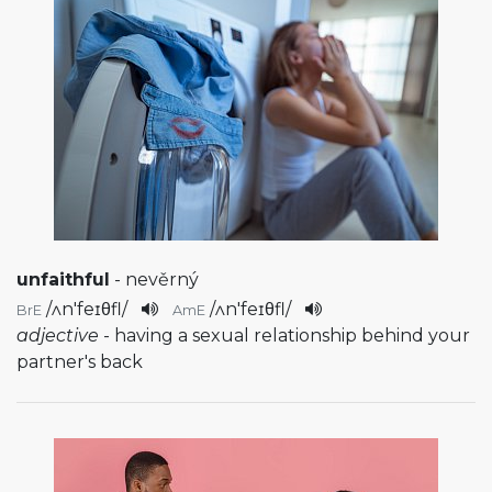
unfaithful
- nevěrný
/
ʌn'feɪθfl
/
/
ʌn'feɪθfl
/
BrE
AmE
adjective
- having a sexual relationship behind your
partner's back