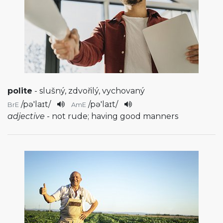
polite
- slušný, zdvořilý, vychovaný
/
pə'laɪt
/
/
pə'laɪt
/
BrE
AmE
adjective
- not rude; having good manners