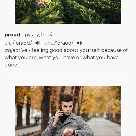
proud
- pyšný, hrdý
/
'praʊd
/
/
'praʊd
/
BrE
AmE
adjective
- feeling good about yourself because of
what you are, what you have or what you have
done