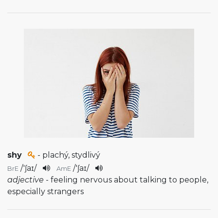
shy
- plachý, stydlivý
/
'ʃaɪ
/
/
'ʃaɪ
/
BrE
AmE
adjective
- feeling nervous about talking to people,
especially strangers