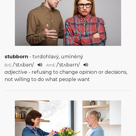
stubborn
- tvrdohlavý, umíněný
/
'stʌbən
/
/
'stʌbərn
/
BrE
AmE
adjective
- refusing to change opinion or decisions,
not willing to do what people want