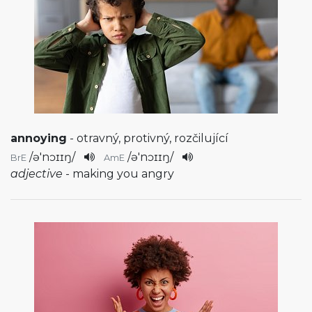
annoying
- otravný, protivný, rozčilující
/
ə'nɔɪɪŋ
/
/
ə'nɔɪɪŋ
/
BrE
AmE
adjective
- making you angry