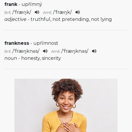
frank
- upřímný
/
'fræŋk
/
/
'fræŋk
/
BrE
AmE
adjective
- truthful, not pretending, not lying
frankness
- upřímnost
/
'fræŋknəs
/
/
'fræŋknəs
/
BrE
AmE
noun
- honesty, sincerity