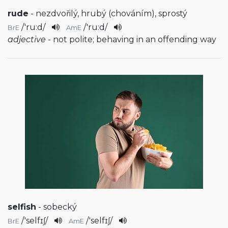
rude
- nezdvořilý, hrubý (chováním), sprostý
/
'ru:d
/
/
'ru:d
/
BrE
AmE
adjective
- not polite; behaving in an offending way
selfish
- sobecký
/
'selfɪʃ
/
/
'selfɪʃ
/
BrE
AmE