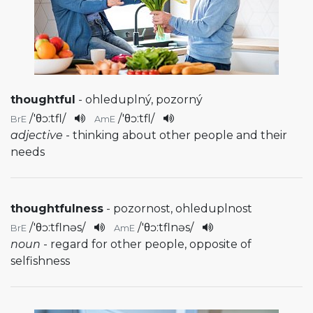
thoughtful
- ohleduplný, pozorný
/
'θɔ:tfl
/
/
'θɔ:tfl
/
BrE
AmE
adjective
- thinking about other people and their
needs
thoughtfulness
- pozornost, ohleduplnost
/
'θɔ:tflnəs
/
/
'θɔ:tflnəs
/
BrE
AmE
noun
- regard for other people, opposite of
selfishness