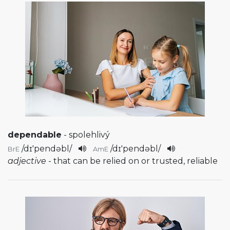
dependable
- spolehlivý
/
dɪ'pendəbl
/
/
dɪ'pendəbl
/
BrE
AmE
adjective
- that can be relied on or trusted, reliable