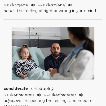
/
'kɒnʃəns
/
/
'kɑ:nʃəns
/
BrE
AmE
noun
- the feeling of right or wrong in your mind
considerate
- ohleduplný
/
kən'sɪdərət
/
/
kən'sɪdərət
/
BrE
AmE
adjective
- respecting the feelings and needs of