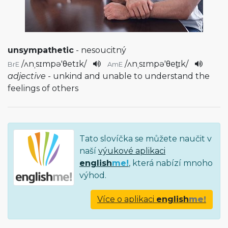
unsympathetic
- nesoucitný
/
ʌnˌsɪmpə'θetɪk
/
/
ʌnˌsɪmpə'θet̬ɪk
/
BrE
AmE
adjective
- unkind and unable to understand the
feelings of others
Tato slovíčka se můžete naučit v
naší
výukové aplikaci
english
me!
, která nabízí mnoho
výhod.
Více o aplikaci
english
me!