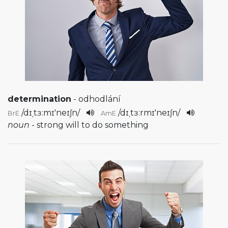
determination
- odhodlání
/
dɪˌtɜ:mɪ'neɪʃn
/
/
dɪˌtɜ:rmɪ'neɪʃn
/
BrE
AmE
noun
- strong will to do something