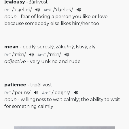
jealousy
- žárlivost
/
'dʒeləsi
/
/
'dʒeləsi
/
BrE
AmE
noun
- fear of losing a person you like or love
because somebody else likes him/her too
mean
- podlý, sprostý, zákeřný, lstivý, zlý
/
'mi:n
/
/
'mi:n
/
BrE
AmE
adjective
- very unkind and rude
patience
- trpělivost
/
'peɪʃns
/
/
'peɪʃns
/
BrE
AmE
noun
- willingness to wait calmly; the ability to wait
for something calmly