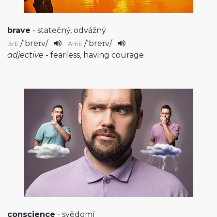
brave
- statečný, odvážný
/
'breɪv
/
/
'breɪv
/
BrE
AmE
adjective
- fearless, having courage
conscience
- svědomí