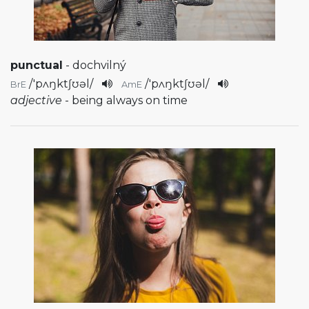
punctual
- dochvilný
/
'pʌŋktʃʊəl
/
/
'pʌŋktʃʊəl
/
BrE
AmE
adjective
- being always on time