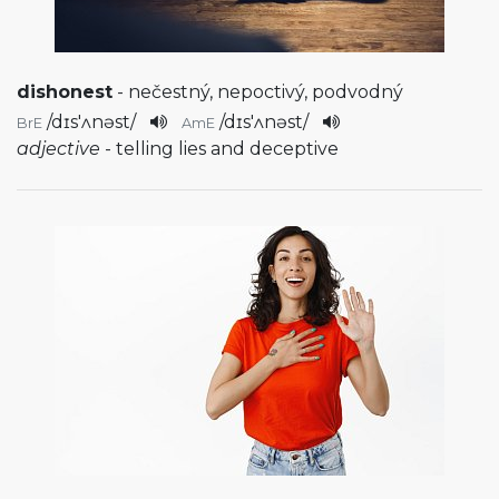
dishonest
- nečestný, nepoctivý, podvodný
/
dɪs'ʌnəst
/
/
dɪs'ʌnəst
/
BrE
AmE
adjective
- telling lies and deceptive