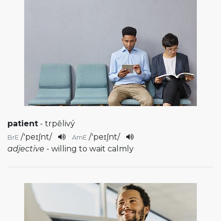
patient
- trpělivý
/
'peɪʃnt
/
/
'peɪʃnt
/
BrE
AmE
adjective
- willing to wait calmly