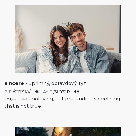
sincere
- upřímný, opravdový, ryzí
/
sɪn'sɪə
/
/
sɪn'sɪr
/
BrE
AmE
adjective
- not lying, not pretending something
that is not true