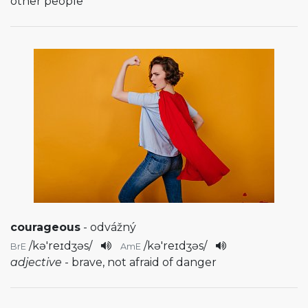
other people
courageous
- odvážný
/
kə'reɪdʒəs
/
/
kə'reɪdʒəs
/
BrE
AmE
adjective
- brave, not afraid of danger