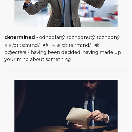
determined
- odhodlaný, rozhodnutý, rozhodný
/
dɪ'tɜ:mɪnd
/
/
dɪ'tɜ:rmɪnd
/
BrE
AmE
adjective
- having been decided, having made up
your mind about something