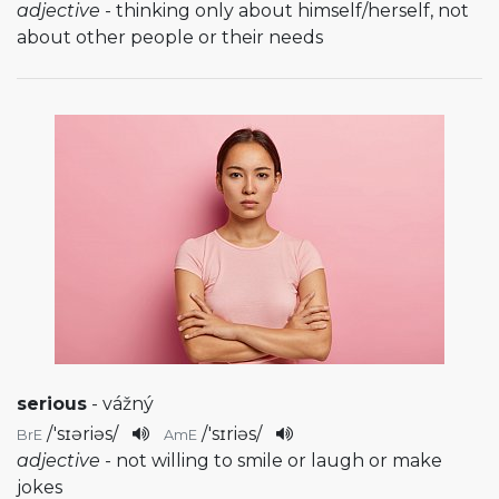
adjective
- thinking only about himself/herself, not
about other people or their needs
serious
- vážný
/
'sɪəriəs
/
/
'sɪriəs
/
BrE
AmE
adjective
- not willing to smile or laugh or make
jokes