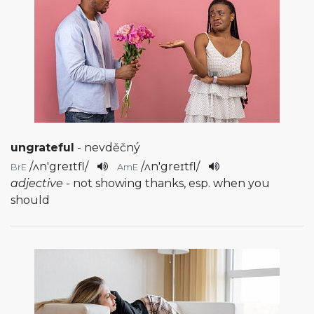
ungrateful
- nevděčný
/
ʌn'greɪtfl
/
/
ʌn'greɪtfl
/
BrE
AmE
adjective
- not showing thanks, esp. when you
should