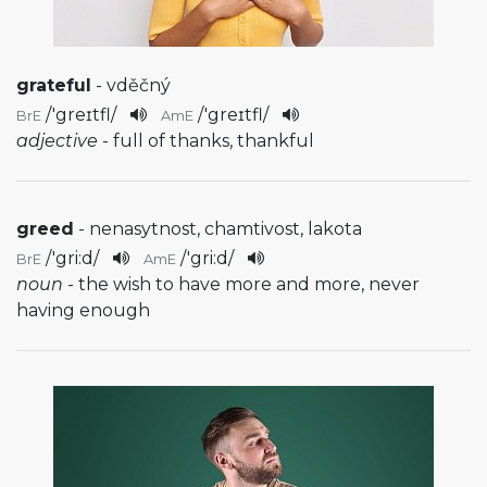
grateful
- vděčný
/
'greɪtfl
/
/
'greɪtfl
/
BrE
AmE
adjective
- full of thanks, thankful
greed
- nenasytnost, chamtivost, lakota
/
'gri:d
/
/
'gri:d
/
BrE
AmE
noun
- the wish to have more and more, never
having enough