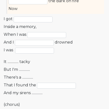
the dark on fire
Now
I got
Inside a memory,
When I was
And I
drowned
I was
It ............... tacky
But I'm ...............
There's a ...............
That I found the
And my sirens ...............
(chorus)