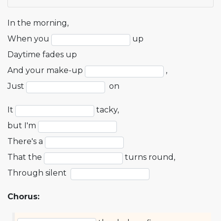
In the morning,
When you
up
Daytime fades up
And your make-up
,
Just
on
It
tacky,
but I'm
There's a
That the
turns round,
Through silent
Chorus: