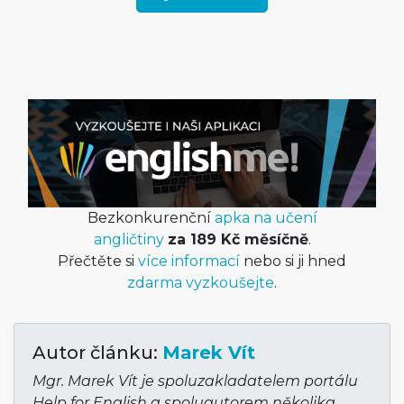
Bezkonkurenční
apka na učení
angličtiny
za 189 Kč měsíčně
.
Přečtěte si
více informací
nebo si ji hned
zdarma vyzkoušejte
.
Autor článku:
Marek Vít
Mgr. Marek Vít je spoluzakladatelem portálu
Help for English a spoluautorem několika