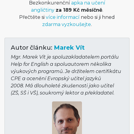
Bezkonkurenční
apka na učení
angličtiny
za 189 Kč měsíčně
.
Přečtěte si
více informací
nebo si ji hned
zdarma vyzkoušejte
.
Autor článku:
Marek Vít
Mgr. Marek Vít je spoluzakladatelem portálu
Help for English a spoluautorem několika
výukových programů. Je držitelem certifikátu
CPE a ocenění Evropský učitel jazyků
2008. Má dlouholeté zkušenosti jako učitel
(ZŠ, SŠ i VŠ), soukromý lektor a překladatel.