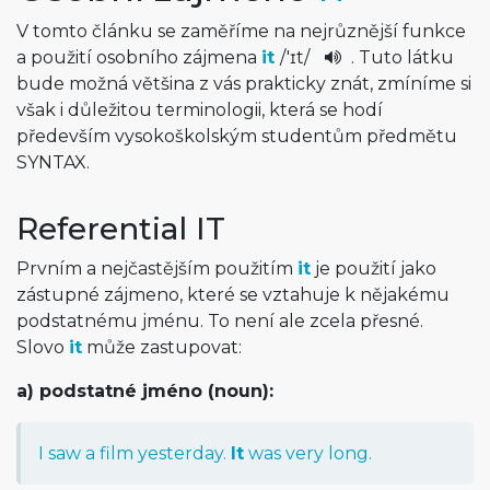
V tomto článku se zaměříme na nejrůznější funkce
a použití osobního zájmena
it
/
'ɪt
/
. Tuto látku
bude možná většina z vás prakticky znát, zmíníme si
však i důležitou terminologii, která se hodí
především vysokoškolským studentům předmětu
SYNTAX.
Referential IT
Prvním a nejčastějším použitím
it
je použití jako
zástupné zájmeno, které se vztahuje k nějakému
podstatnému jménu. To není ale zcela přesné.
Slovo
it
může zastupovat:
a) podstatné jméno (noun):
I saw a film yesterday.
It
was very long.