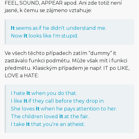
FEEL, SOUND, APPEAR apod. Ani zde totiž není
jasné, k čemu se zájmeno vztahuje:
It
seems as if he didn't understand me.
Now
it
looks like I'm stupid.
Ve všech těchto případech zatím “dummy” it
zastávalo funkci podmětu. Může však mít i funkci
předmětu. Klasickým případem je např. IT po LIKE,
LOVE a HATE:
I hate
it
when you do that.
I like
it
if they call before they drop in.
She loves
it
when he pays attention to her.
The children loved
it
at the fair.
I take
it
that you're an atheist.