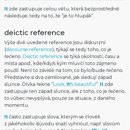
It
zde zastupuje celou větu, která bezprostředně
následuje, tedy na to, že “je to hlupák”.
deictic reference
Výše dvě uvedené reference jsou diskurzní
(
discourse reference
), týkají se tedy toho, co je
řečeno.
Deictic reference
se týká okolností, času a
místa apod., kde/kdy/s kým mluvčí toto zájmeno
použil. Není to závislé na tom, co bylo/bude řečeno.
Představte si dva zamilované, jak sledují západ
slunce. Dívka řekne “
Look,
it'
s beautiful
”.
It
zde
zastupuje ten západ slunce, ale z toho, co je řečeno,
to vůbec nevyplývá, pouze ze situace, z daného
momentu.
It
často zastupuje slova, kterým se člověk
z jakéhokoliv důvodu snaží vyhnout, např. slovům