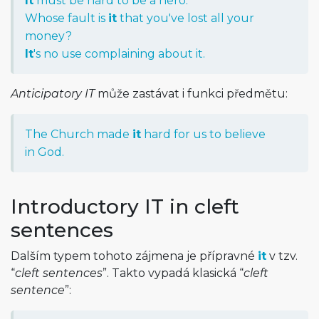
It
must be hard to be a hero.
Whose fault is
it
that you've lost all your
money?
It
's no use complaining about it.
Anticipatory IT
může zastávat i funkci předmětu:
The Church made
it
hard for us to believe
in God.
Introductory IT in cleft
sentences
Dalším typem tohoto zájmena je přípravné
it
v tzv.
“
cleft sentences
”. Takto vypadá klasická “
cleft
sentence
”: