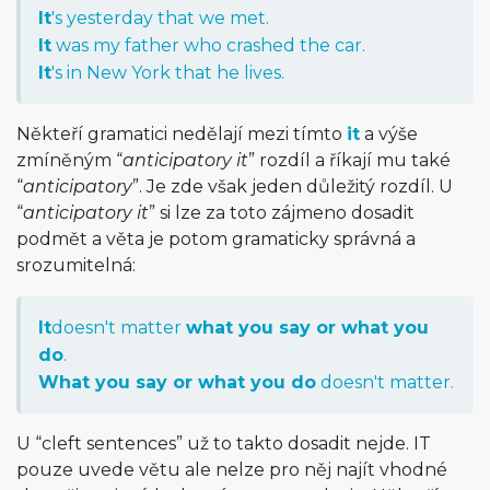
It
's yesterday that we met.
It
was my father who crashed the car.
It
's in New York that he lives.
Někteří gramatici nedělají mezi tímto
it
a výše
zmíněným “
anticipatory it
” rozdíl a říkají mu také
“
anticipatory
”. Je zde však jeden důležitý rozdíl. U
“
anticipatory it
” si lze za toto zájmeno dosadit
podmět a věta je potom gramaticky správná a
srozumitelná:
It
doesn't matter
what you say or what you
do
.
What you say or what you do
doesn't matter.
U “cleft sentences” už to takto dosadit nejde. IT
pouze uvede větu ale nelze pro něj najít vhodné