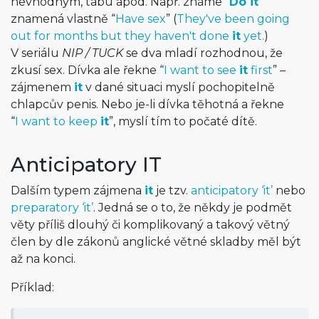
nevhodným, tabu apod. Např. známe “
Do it
”
znamená vlastně “
Have sex
” (
They've been going
out for months but they haven't done
it
yet.
)
V seriálu
NIP / TUCK
se dva mladí rozhodnou, že
zkusí sex. Dívka ale řekne “
I want to see
it
first
” –
zájmenem
it
v dané situaci myslí pochopitelně
chlapcův penis. Nebo je-li dívka těhotná a řekne
“
I want to keep
it
”, myslí tím to počaté dítě.
Anticipatory IT
Dalším typem zájmena
it
je tzv.
anticipatory ‘it’
nebo
preparatory ‘it’
. Jedná se o to, že někdy je podmět
věty příliš dlouhý či komplikovaný a takový větný
člen by dle zákonů anglické větné skladby měl být
až na konci.
Příklad: