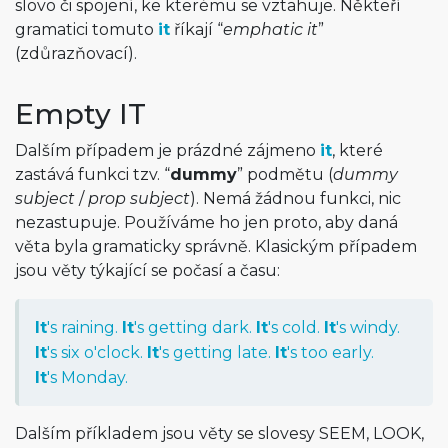
slovo či spojení, ke kterému se vztahuje. Někteří
gramatici tomuto
it
říkají “
emphatic it
”
(zdůrazňovací).
Empty IT
Dalším případem je prázdné zájmeno
it
, které
zastává funkci tzv. “
dummy
” podmětu (
dummy
subject
/
prop subject
). Nemá žádnou funkci, nic
nezastupuje. Používáme ho jen proto, aby daná
věta byla gramaticky správně. Klasickým případem
jsou věty týkající se počasí a času:
It
's raining.
It
's getting dark.
It
's cold.
It
's windy.
It
's six o'clock.
It
's getting late.
It
's too early.
It
's Monday.
Dalším příkladem jsou věty se slovesy SEEM, LOOK,