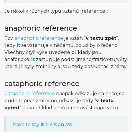
Je několik různých typů vztahů (reference):
anaphoric reference
Tzv.
anaphoric reference
je vztah “
v textu zpět
”,
tedy
it
se vztahuje k něčemu, co už bylo řečeno.
Všechny čtyři výše uvedené příklady jsou
anaforické.
It
zastupuje podst. jméno/frázi/vě­tu/věty,
které již byly zmíněny a jsou tedy posluchači známy.
cataphoric reference
Cataphoric reference
naopak odkazuje na něco, co
bude teprve zmíněno, odkazuje tedy “
v textu
vpřed
”. Jako příklad si můžeme uvést např. větu:
I have to say
it
. He is an ass.