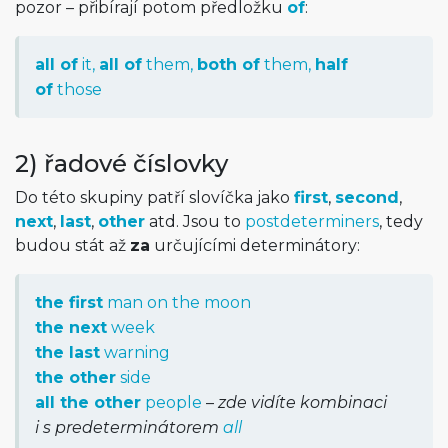
pozor – přibírají potom předložku
of
:
all of
it,
all of
them,
both of
them,
half
of
those
2) řadové číslovky
Do této skupiny patří slovíčka jako
first
,
second
,
next
,
last
,
other
atd. Jsou to
postdeterminers
, tedy
budou stát až
za
určujícími determinátory:
the first
man on the moon
the next
week
the last
warning
the other
side
all the other
people
–
zde vidíte kombinaci
i s predetermi­nátorem
all