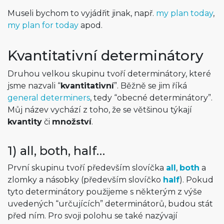
Museli bychom to vyjádřit jinak, např.
my plan today
,
my plan for today
apod.
Kvantitativní determinátory
Druhou velkou skupinu tvoří determinátory, které
jsme nazvali “
kvantitativní
”. Běžně se jim říká
general determiners
, tedy “obecné determinátory”.
Můj název vychází z toho, že se většinou týkají
kvantity
či
množství
.
1) all, both, half…
První skupinu tvoří především slovíčka
all
,
both
a
zlomky a násobky (především slovíčko
half
). Pokud
tyto determinátory použijeme s některým z výše
uvedených “určujících” determinátorů, budou stát
před ním. Pro svoji polohu se také nazývají