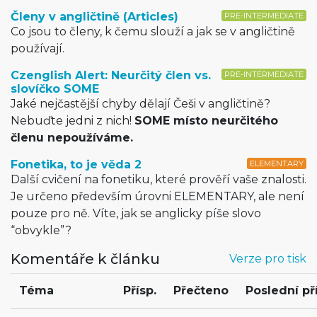
Členy v angličtině (Articles)
PRE-INTERMEDIATE
Co jsou to členy, k čemu slouží a jak se v angličtině
používají.
Czenglish Alert: Neurčitý člen vs.
PRE-INTERMEDIATE
slovíčko SOME
Jaké nejčastější chyby dělají Češi v angličtině?
Nebuďte jedni z nich!
SOME místo neurčitého
členu nepoužíváme.
Fonetika, to je věda 2
ELEMENTARY
Další cvičení na fonetiku, které prověří vaše znalosti.
Je určeno především úrovni ELEMENTARY, ale není
pouze pro ně. Víte, jak se anglicky píše slovo
“obvykle”?
Komentáře k článku
Verze pro tisk
Téma
Přísp.
Přečteno
Poslední př