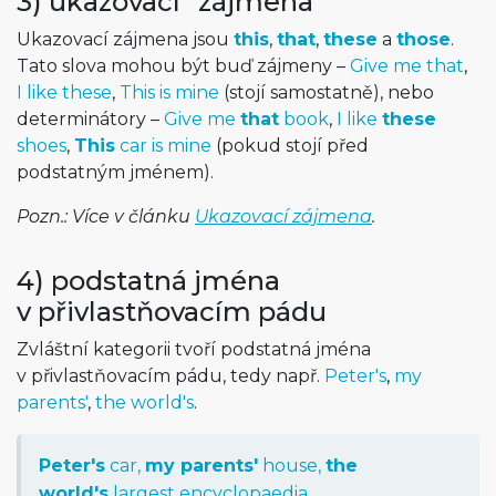
3) ukazovací “zájmena”
Ukazovací zájmena jsou
this
,
that
,
these
a
those
.
Tato slova mohou být buď zájmeny –
Give me that
,
I like these
,
This is mine
(stojí samostatně), nebo
determinátory –
Give me
that
book
,
I like
these
shoes
,
This
car is mine
(pokud stojí před
podstatným jménem).
Pozn.: Více v článku
Ukazovací zájmena
.
4) podstatná jména
v přivlastňovacím pádu
Zvláštní kategorii tvoří podstatná jména
v přivlastňovacím pádu, tedy např.
Peter's
,
my
parents'
,
the world's
.
Peter's
car,
my parents'
house,
the
world's
largest encyclopaedia