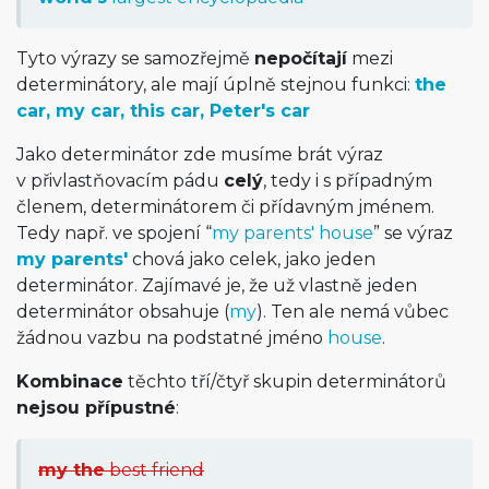
Tyto výrazy se samozřejmě
nepočítají
mezi
determinátory, ale mají úplně stejnou funkci:
the
car, my car, this car, Peter's car
Jako determinátor zde musíme brát výraz
v přivlastňovacím pádu
celý
, tedy i s případným
členem, determinátorem či přídavným jménem.
Tedy např. ve spojení “
my parents' house
” se výraz
my parents'
chová jako celek, jako jeden
determinátor. Zajímavé je, že už vlastně jeden
determinátor obsahuje (
my
). Ten ale nemá vůbec
žádnou vazbu na podstatné jméno
house
.
Kombinace
těchto tří/čtyř skupin determinátorů
nejsou přípustné
:
my the
best friend