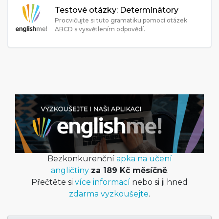
Testové otázky: Determinátory
Procvičujte si tuto gramatiku pomocí otázek
ABCD s vysvětlením odpovědí.
Bezkonkurenční
apka na učení
angličtiny
za 189 Kč měsíčně
.
Přečtěte si
více informací
nebo si ji hned
zdarma vyzkoušejte
.