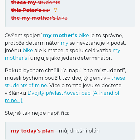
these my
students
this Peter's
car
the my mother's
bike
Ovšem spojení
my mother's
bike
je to správně,
protože determinátor
my
se nevztahuje k podst.
jménu
bike
ale k matce, a spolu celá vazba
my
mother's
funguje jako jeden determinátor.
Pokud bychom chtěli říci např. “tito mí studenti”,
museli bychom použít tzv. dvojitý genitiv –
these
students of mine
. Více o tomto jevu se dočtete
v článku
Dvojitý přivlastňovací pád (A friend of
mine…)
.
Stejně tak nejde např. říci:
my today's plan
– můj dnešní plán