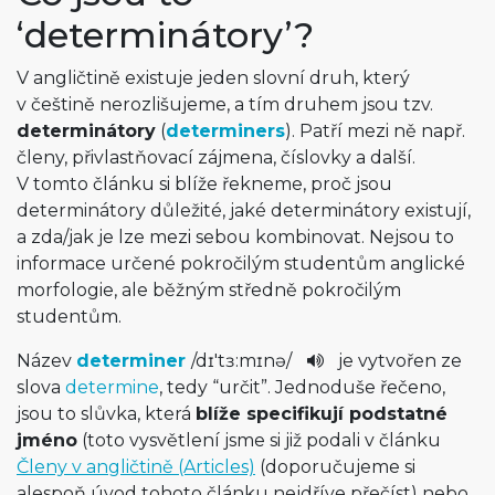
‘determinátory’?
V angličtině existuje jeden slovní druh, který
v češtině nerozlišujeme, a tím druhem jsou tzv.
determinátory
(
determiners
). Patří mezi ně např.
členy, přivlastňovací zájmena, číslovky a další.
V tomto článku si blíže řekneme, proč jsou
determinátory důležité, jaké determinátory existují,
a zda/jak je lze mezi sebou kombinovat. Nejsou to
informace určené pokročilým studentům anglické
morfologie, ale běžným středně pokročilým
studentům.
Název
determiner
/
dɪ'tɜ:mɪ­nə
/
je vytvořen ze
slova
determine
, tedy “určit”. Jednoduše řečeno,
jsou to slůvka, která
blíže specifikují podstatné
jméno
(toto vysvětlení jsme si již podali v článku
Členy v angličtině (Articles)
(doporučujeme si
alespoň úvod tohoto článku nejdříve přečíst) nebo