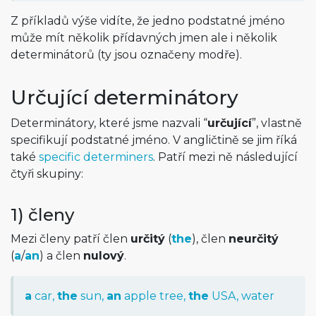
Z příkladů výše vidíte, že jedno podstatné jméno
může mít několik přídavných jmen ale i několik
determinátorů (ty jsou označeny modře).
Určující determinátory
Determinátory, které jsme nazvali “
určující
”, vlastně
specifikují podstatné jméno. V angličtině se jim říká
také
specific determiners
. Patří mezi ně následující
čtyři skupiny:
1) členy
Mezi členy patří člen
určitý
(
the
), člen
neurčitý
(
a
/
an
) a člen
nulový
.
a
car,
the
sun,
an
apple tree,
the
USA, water