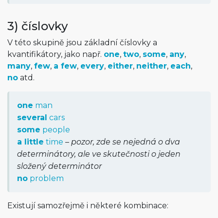
3) číslovky
V této skupině jsou základní číslovky a
kvantifikátory, jako např.
one
,
two
,
some
,
any
,
many
,
few
,
a few
,
every
,
either
,
neither
,
each
,
no
atd.
one
man
several
cars
some
people
a little
time
–
pozor, zde se nejedná o dva
determinátory, ale ve skutečnosti o jeden
složený determinátor
no
problem
Existují samozřejmě i některé kombinace: