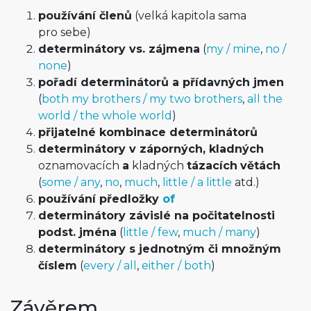
používání členů
(velká kapitola sama
pro sebe)
determinátory vs. zájmena
(
my / mine
,
no /
none
)
pořadí determinátorů a přídavných jmen
(
both my brothers / my two brothers
,
all the
world / the whole world
)
přijatelné kombinace determinátorů
determinátory v záporných, kladných
oznamovacích
a
kladných
tázacích
větách
(
some / any
,
no
,
much
,
little / a little
atd.)
používání předložky
of
determinátory závislé na počitatelnosti
podst. jména
(
little / few
,
much / many
)
determinátory s jednotným či množným
číslem
(
every / all
,
either / both
)
Závěrem