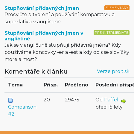
Stupňování přídavných jmen
ELEMENTARY
Procvičte si tvoření a používání komparativu a
superlativu v angličtině.
Stupňování přídavných jmen v
PRE-INTERMEDIATE
angličtině
Jak se v angličtině stupňují přídavná jména? Kdy
používáme koncovky -er a -est a kdy opis se slovíčky
more a most?
Komentáře k článku
Verze pro tisk
Téma
Přísp.
Přečteno
Poslední přísp
20
29475
Od
Paffell
Comparison
před 15 lety
#2