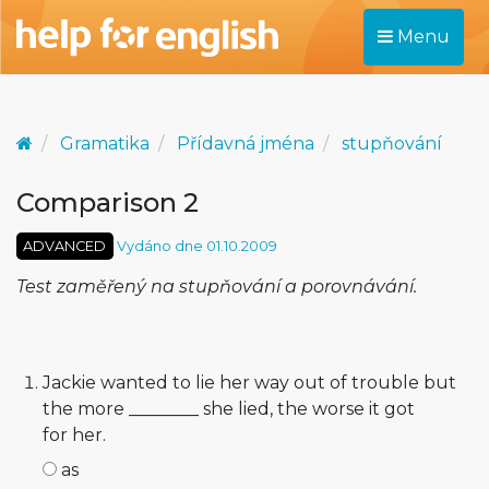
Menu
Gramatika
Přídavná jména
stupňování
Comparison 2
ADVANCED
Vydáno dne 01.10.2009
Test zaměřený na stupňování a porovnávání.
Jackie wanted to lie her way out of trouble but
the more ________ she lied, the worse it got
for her.
as