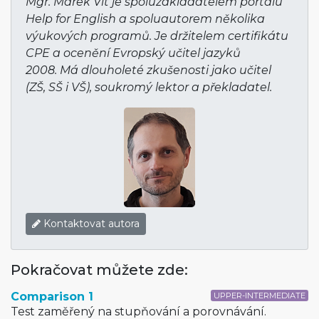
Mgr. Marek Vít je spoluzakladatelem portálu
Help for English a spoluautorem několika
výukových programů. Je držitelem certifikátu
CPE a ocenění Evropský učitel jazyků
2008. Má dlouholeté zkušenosti jako učitel
(ZŠ, SŠ i VŠ), soukromý lektor a překladatel.
Kontaktovat autora
Pokračovat můžete zde:
Comparison 1
UPPER-INTERMEDIATE
Test zaměřený na stupňování a porovnávání.