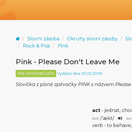
Slovní zásoba
Okruhy slovní zásoby
Slo
Rock & Pop
Pink
Pink - Please Don't Leave Me
PRE-INTERMEDIATE
Vydáno dne 05.05.2009
Slovíčka z písně zpěvačky PINK s názvem Please
act
- jednat, cho
/
'ækt
/
BrE
A
verb
- to behave