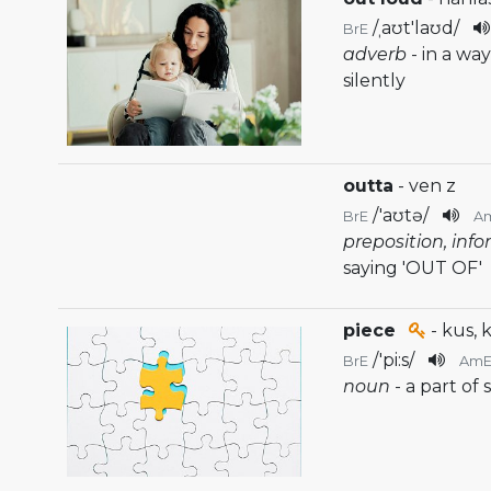
/
ˌaʊt'laʊd
/
BrE
adverb
- in a wa
silently
outta
- ven z
/
'aʊtə
/
BrE
A
preposition, inf
saying 'OUT OF'
piece
- kus, 
/
'pi:s
/
BrE
Am
noun
- a part of