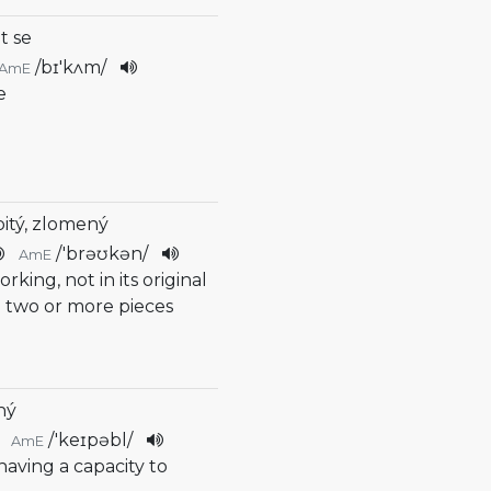
át se
/
bɪ'kʌm
/
AmE
e
bitý, zlomený
/
'brəʊkən
/
AmE
orking, not in its original
 two or more pieces
ný
/
'keɪpəbl
/
AmE
 having a capacity to