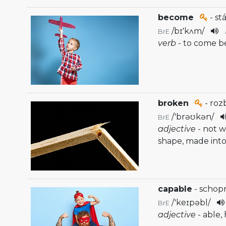
become
- st
/
bɪ'kʌm
/
BrE
verb
- to come b
broken
- roz
/
'brəʊkən
/
BrE
adjective
- not w
shape, made into
capable
- schop
/
'keɪpəbl
/
BrE
adjective
- able,