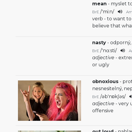
mean
- myslet t
/
'mi:n
/
BrE
A
verb
- to want to
believe that what
nasty
- odporný,
/
'nɑ:sti
/
BrE
A
adjective
- extr
or ugly
obnoxious
- pro
nesnesitelný, nep
/
əb'nɒkʃəs
/
BrE
adjective
- very 
offensive
out loud
- nahla