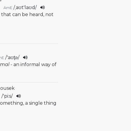
/
ˌaʊt'laʊd
/
AmE
y that can be heard, not
/
'aʊt̬ə
/
mE
ormal
- an informal way of
kousek
/
'pi:s
/
E
 something, a single thing