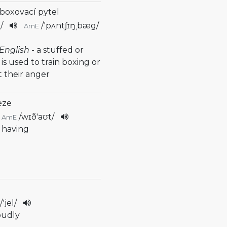
 boxovací pytel
g
/
/
'pʌntʃɪŋˌbæg
/
AmE
English
- a stuffed or
 is used to train boxing or
 their anger
eze
/
wɪð'aʊt
/
AmE
t having
/
'jel
/
oudly