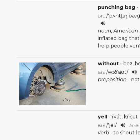
punching bag
-
/
'pʌntʃɪŋˌbæ
BrE
noun, American 
inflated bag that
help people vent
without
- bez, b
/
wɪð'aʊt
/
BrE
preposition
- no
yell
- řvát, křičet
/
'jel
/
BrE
AmE
verb
- to shout l