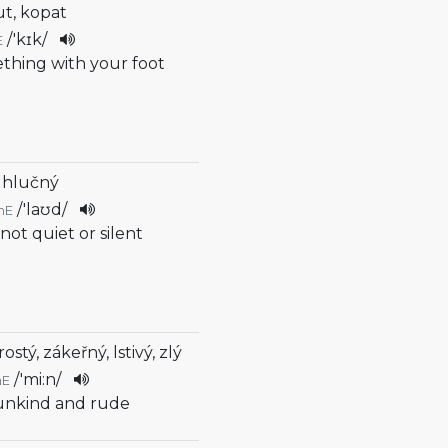
t, kopat
/
'kɪk
/
E
ething with your foot
, hlučný
/
'laʊd
/
mE
, not quiet or silent
ostý, zákeřný, lstivý, zlý
/
'mi:n
/
mE
 unkind and rude