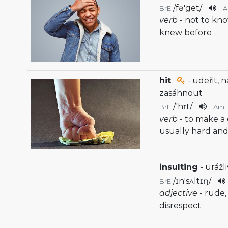
/
fə'get
/
BrE
verb
- not to kn
knew before
hit
- udeřit, na
zasáhnout
/
'hɪt
/
BrE
Am
verb
- to make a
usually hard and
insulting
- urážli
/
ɪn'sʌltɪŋ
/
BrE
adjective
- rude
disrespect