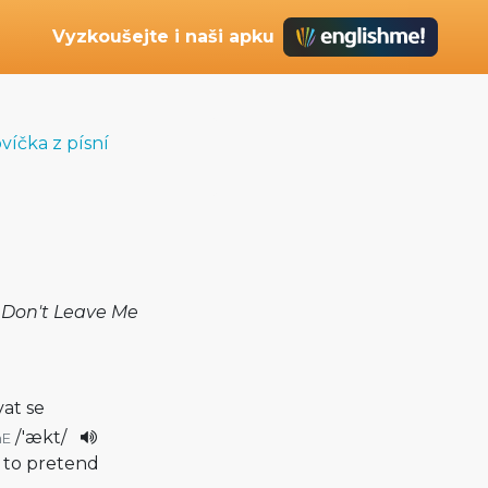
Vyzkoušejte i naši apku
víčka z písní
 Don't Leave Me
vat se
/
'ækt
/
mE
, to pretend