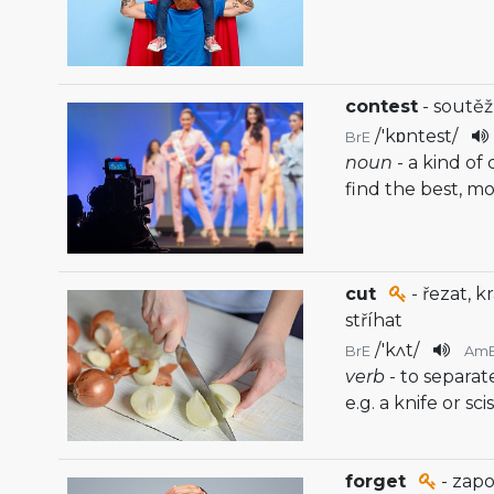
contest
- soutěž
/
'kɒntest
/
BrE
noun
- a kind of
find the best, mo
cut
- řezat, kr
stříhat
/
'kʌt
/
BrE
Am
verb
- to separa
e.g. a knife or sci
forget
- zap