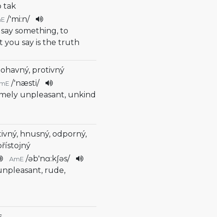
o tak
/
'mi:n
/
mE
 say something, to
 you say is the truth
 ohavný, protivný
/
'næsti
/
mE
emely unpleasant, unkind
tivný, hnusný, odporný,
řístojný
/
əb'nɑ:kʃəs
/
AmE
unpleasant, rude,
s