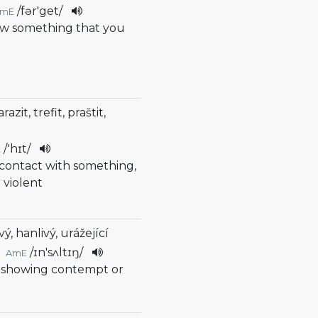
/
fər'get
/
AmE
ow something that you
razit, trefit, praštit,
/
'hɪt
/
E
 contact with something,
 violent
vý, hanlivý, urážející
/
ɪn'sʌltɪŋ
/
AmE
, showing contempt or