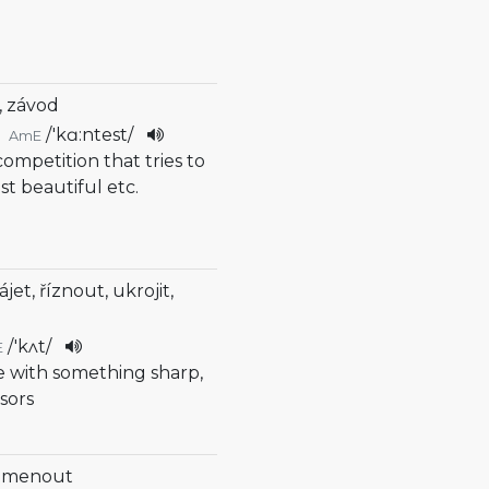
, závod
/
'kɑ:ntest
/
AmE
 competition that tries to
st beautiful etc.
ájet, říznout, ukrojit,
/
'kʌt
/
E
te with something sharp,
ssors
omenout