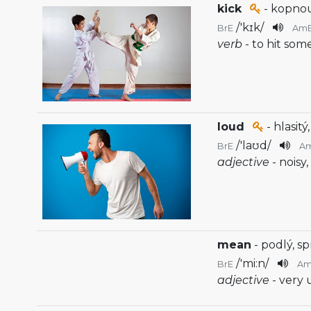
kick
- kopnou
/
'kɪk
/
BrE
Am
verb
- to hit som
loud
- hlasitý
/
'laʊd
/
BrE
A
adjective
- noisy
mean
- podlý, spr
/
'mi:n
/
BrE
A
adjective
- very