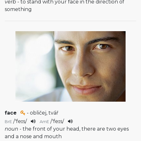
verb
- to stand with your face in the direction of
something
face
- obličej, tvář
/
'feɪs
/
/
'feɪs
/
BrE
AmE
noun
- the front of your head, there are two eyes
and a nose and mouth