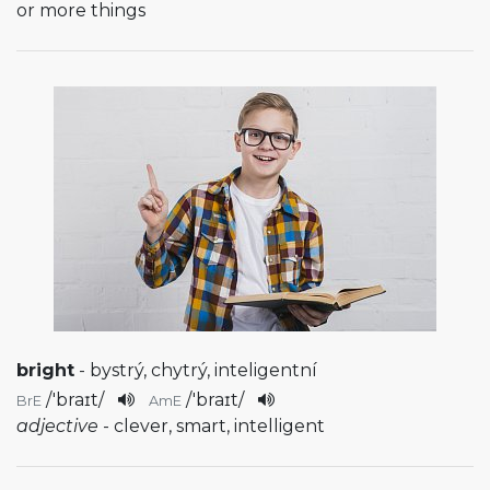
or more things
bright
- bystrý, chytrý, inteligentní
/
'braɪt
/
/
'braɪt
/
BrE
AmE
adjective
- clever, smart, intelligent