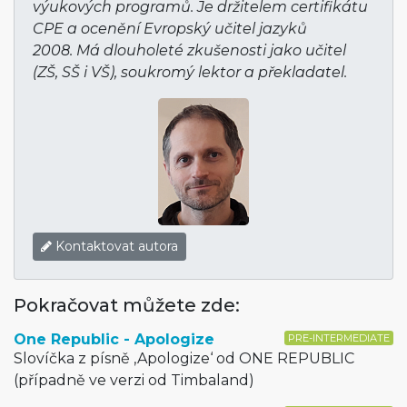
výukových programů. Je držitelem certifikátu
CPE a ocenění Evropský učitel jazyků
2008. Má dlouholeté zkušenosti jako učitel
(ZŠ, SŠ i VŠ), soukromý lektor a překladatel.
Kontaktovat autora
Pokračovat můžete zde:
One Republic - Apologize
PRE-INTERMEDIATE
Slovíčka z písně ‚Apologize‘ od ONE REPUBLIC
(případně ve verzi od Timbaland)