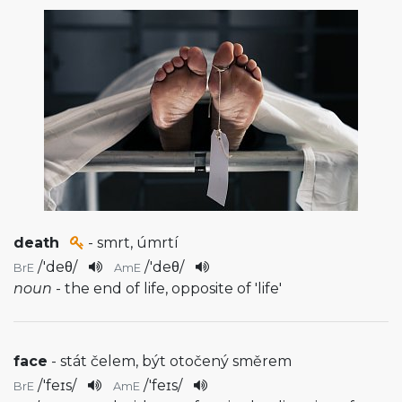
death
- smrt, úmrtí
/
'deθ
/
/
'deθ
/
BrE
AmE
noun
- the end of life, opposite of 'life'
face
- stát čelem, být otočený směrem
/
'feɪs
/
/
'feɪs
/
BrE
AmE