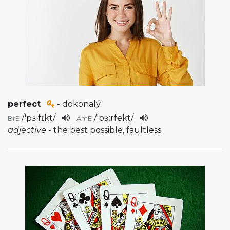
perfect
- dokonalý
/
'pɜ:fɪkt
/
/
'pɜ:rfekt
/
BrE
AmE
adjective
- the best possible, faultless