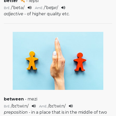
better
- lepší
/
'betə
/
/
'bet̬ər
/
BrE
AmE
adjective
- of higher quality etc.
between
- mezi
/
bɪ'twi:n
/
/
bɪ'twi:n
/
BrE
AmE
preposition
- in a place that is in the middle of two