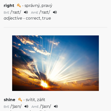
right
- správný, pravý
/
'raɪt
/
/
'raɪt
/
BrE
AmE
adjective
- correct, true
shine
- svítit, zářit
/
'ʃaɪn
/
/
'ʃaɪn
/
BrE
AmE