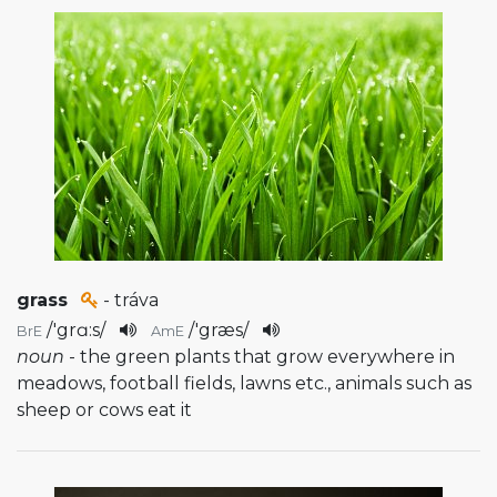
grass
- tráva
/
'grɑ:s
/
/
'græs
/
BrE
AmE
noun
- the green plants that grow everywhere in
meadows, football fields, lawns etc., animals such as
sheep or cows eat it