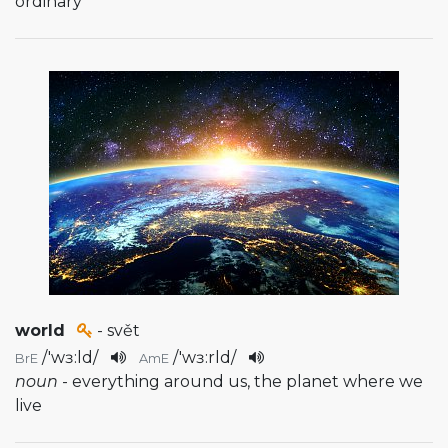
ordinary
world
- svět
/
'wɜ:ld
/
/
'wɜ:rld
/
BrE
AmE
noun
- everything around us, the planet where we
live