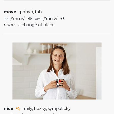
move
- pohyb, tah
/
'mu:v
/
/
'mu:v
/
BrE
AmE
noun
- a change of place
nice
- milý, hezký, sympatický