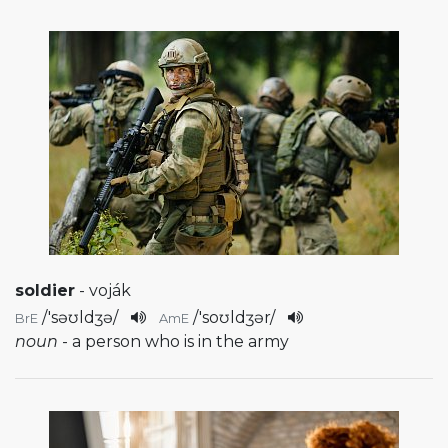
soldier
- voják
/
'səʊldʒə
/
/
'soʊldʒər
/
BrE
AmE
noun
- a person who is in the army