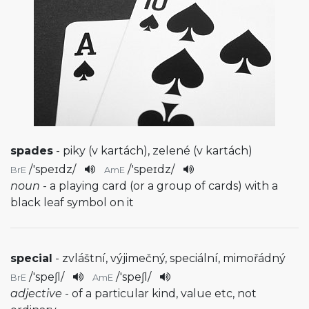
spades
- piky (v kartách), zelené (v kartách)
/
'speɪdz
/
/
'speɪdz
/
BrE
AmE
noun
- a playing card (or a group of cards) with a
black leaf symbol on it
special
- zvláštní, výjimečný, speciální, mimořádný
/
'speʃl
/
/
'speʃl
/
BrE
AmE
adjective
- of a particular kind, value etc, not