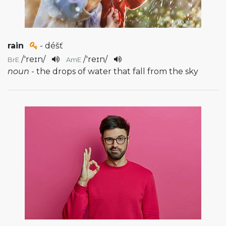
rain
- déšť
/
'reɪn
/
/
'reɪn
/
BrE
AmE
noun
- the drops of water that fall from the sky