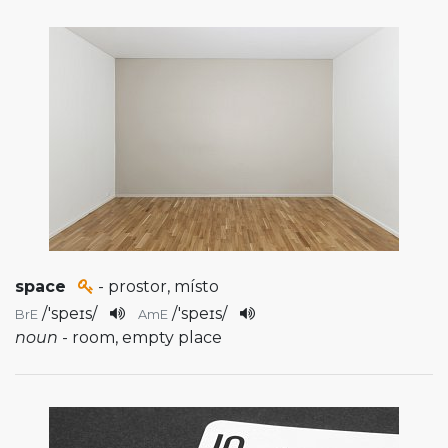
space
- prostor, místo
/
'speɪs
/
/
'speɪs
/
BrE
AmE
noun
- room, empty place