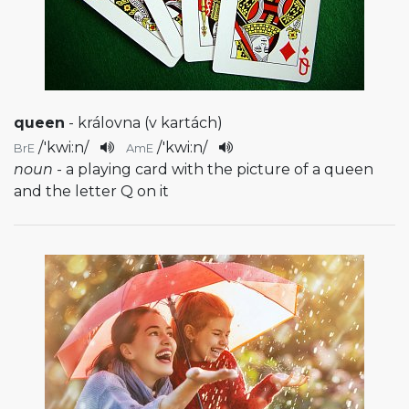
queen
- královna (v kartách)
/
'kwi:n
/
/
'kwi:n
/
BrE
AmE
noun
- a playing card with the picture of a queen
and the letter Q on it