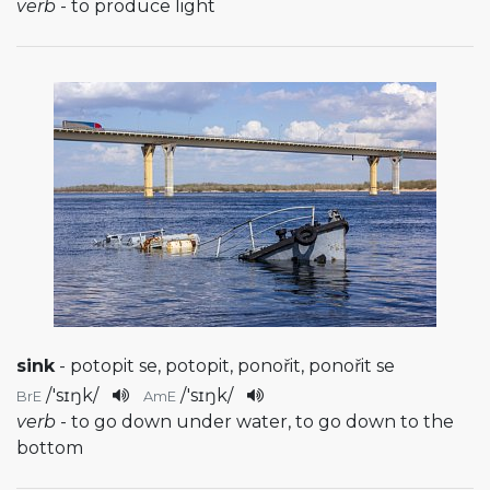
verb
- to produce light
sink
- potopit se, potopit, ponořit, ponořit se
/
'sɪŋk
/
/
'sɪŋk
/
BrE
AmE
verb
- to go down under water, to go down to the
bottom