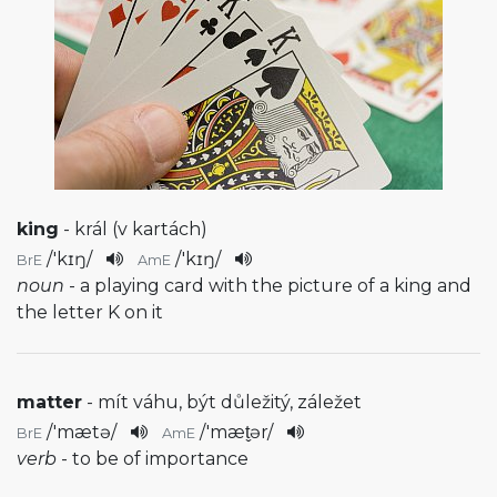
king
- král (v kartách)
/
'kɪŋ
/
/
'kɪŋ
/
BrE
AmE
noun
- a playing card with the picture of a king and
the letter K on it
matter
- mít váhu, být důležitý, záležet
/
'mætə
/
/
'mæt̬ər
/
BrE
AmE
verb
- to be of importance