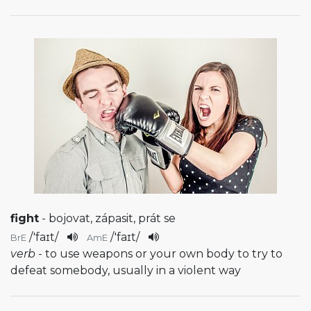
fight
- bojovat, zápasit, prát se
/
'faɪt
/
/
'faɪt
/
BrE
AmE
verb
- to use weapons or your own body to try to
defeat somebody, usually in a violent way