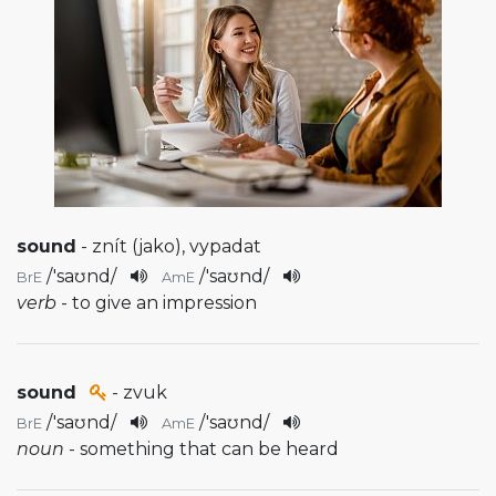
sound
- znít (jako), vypadat
/
'saʊnd
/
/
'saʊnd
/
BrE
AmE
verb
- to give an impression
sound
- zvuk
/
'saʊnd
/
/
'saʊnd
/
BrE
AmE
noun
- something that can be heard