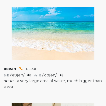
ocean
- oceán
/
'əʊʃən
/
/
'oʊʃən
/
BrE
AmE
noun
- a very large area of water, much bigger than
a sea