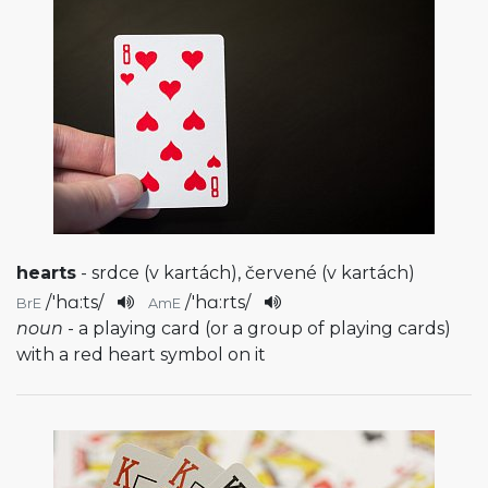
hearts
- srdce (v kartách), červené (v kartách)
/
'hɑ:ts
/
/
'hɑ:rts
/
BrE
AmE
noun
- a playing card (or a group of playing cards)
with a red heart symbol on it