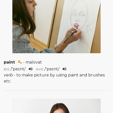
paint
- malovat
/
'peɪnt
/
/
'peɪnt
/
BrE
AmE
verb
- to make picture by using paint and brushes
etc.