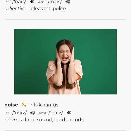
/
'naɪs
/
/
'naɪs
/
BrE
AmE
adjective
- pleasant, polite
noise
- hluk, rámus
/
'nɔɪz
/
/
'nɔɪz
/
BrE
AmE
noun
- a loud sound, loud sounds