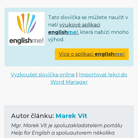
Tato slovíčka se můžete naučit v
naší
výukové aplikaci
english
me!
, která nabízí mnoho
výhod.
Více o aplikaci
english
me!
Vyzkoušet slovíčka online
|
Importovat lekci do
Word Manager
Autor článku:
Marek Vít
Mgr. Marek Vít je spoluzakladatelem portálu
Help for English a spoluautorem několika