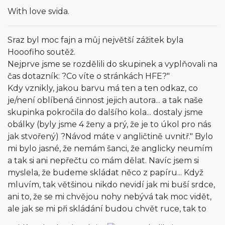
With love svida.
Sraz byl moc fajn a můj největší zážitek byla
Hooofiho soutěž.
Nejprve jsme se rozdělili do skupinek a vyplňovali na
čas dotazník: ?Co víte o stránkách HFE?"
Kdy vznikly, jakou barvu má ten a ten odkaz, co
je/není oblíbená činnost jejich autora... a tak naše
skupinka pokročila do dalšího kola... dostaly jsme
obálky (byly jsme 4 ženy a prý, že je to úkol pro nás
jak stvořený) ?Návod máte v angličtině uvnitř." Bylo
mi bylo jasné, že nemám šanci, že anglicky neumím
a tak si ani nepřečtu co mám dělat. Navíc jsem si
myslela, že budeme skládat něco z papíru... Když
mluvím, tak většinou nikdo nevidí jak mi buší srdce,
ani to, že se mi chvějou nohy nebývá tak moc vidět,
ale jak se mi při skládání budou chvět ruce, tak to