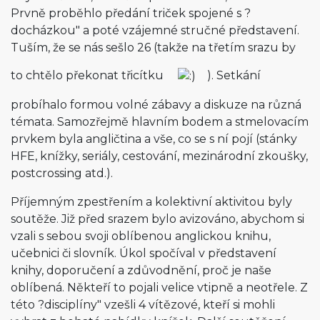
Prvně proběhlo předání triček spojené s ?
docházkou" a poté vzájemné stručné představení.
Tuším, že se nás sešlo 26 (takže na třetím srazu by
to chtělo překonat třicítku
). Setkání
probíhalo formou volné zábavy a diskuze na různá
témata. Samozřejmě hlavním bodem a stmelovacím
prvkem byla angličtina a vše, co se s ní pojí (stánky
HFE, knížky, seriály, cestování, mezinárodní zkoušky,
postcrossing atd.).
Příjemným zpestřením a kolektivní aktivitou byly
soutěže. Již před srazem bylo avizováno, abychom si
vzali s sebou svoji oblíbenou anglickou knihu,
učebnici či slovník. Úkol spočíval v představení
knihy, doporučení a zdůvodnění, proč je naše
oblíbená. Někteří to pojali velice vtipně a neotřele. Z
této ?disciplíny" vzešli 4 vítězové, kteří si mohli