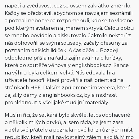
napětí a zvědavost, což se ovšem zakrátko změnilo.
Každý se představil, abychom se navzájem seznámili
a poznali nebo třeba rozpomenuli, kdo se to vlastně
pod kterým avatarem a jménem skrývá. Celou dobu
se mnoho povídalo a diskutovalo. Jakmile někteří z
nás dohovořili se svými sousedy, začaly přesuny za
poznáním dalších lidiček. A čas běžel... Později
odpoledne přišla na řadu zajímavá hra o knížky,
které do soutěže věnovaly englishbooks.cz. Šance
na výhru byla celkem velká. Následovala hra
uživatele hooofi, která prověřila naši orientaci na
stránkách HFE. Dalším zpříjemněním večera, které
zajistily dámy z englishbooks.cz, byla možnost
prohlédnout si všelijaké studijní materiály.
Musím říci, že setkání bylo skvělé, letos obohacené
o několik milých prvků, a jsem ráda, že jsem zase
viděla své přátele a poznala nové lidi z různých míst
republiky, kteří mají navíc stejný zájem jako já. Mimo