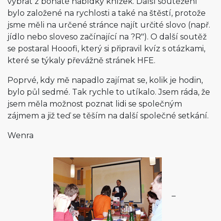
vybrat z bohaté nabídky knížek. Další soutěžení
bylo založené na rychlosti a také na štěstí, protože
jsme měli na určené stránce najít určité slovo (např.
jídlo nebo sloveso začínající na ?R"). O další soutěž
se postaral Hooofi, který si připravil kvíz s otázkami,
které se týkaly převážně stránek HFE.
Poprvé, kdy mě napadlo zajímat se, kolik je hodin,
bylo půl sedmé. Tak rychle to utíkalo. Jsem ráda, že
jsem měla možnost poznat lidi se společným
zájmem a již teď se těším na další společné setkání.
Wenra
_