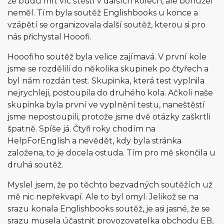
že budu mít víc štěstí v dalších kolech, ale bohužel
neměl. Tím byla soutěž Englishbooks u konce a
vzápětí se organizovala další soutěž, kterou si pro
nás přichystal Hooofi.
Hooofiho soutěž byla velice zajímavá. V první kole
jsme se rozdělili do několika skupinek po čtyřech a
byl nám rozdán test. Skupinka, která test vyplnila
nejrychleji, postoupila do druhého kola. Ačkoli naše
skupinka byla první ve vyplnění testu, naneštěstí
jsme nepostoupili, protože jsme dvě otázky zaškrtli
špatně. Spíše já. Čtyři roky chodím na
HelpForEnglish a nevědět, kdy byla stránka
založena, to je docela ostuda. Tím pro mě skončila u
druhá soutěž.
Myslel jsem, že po těchto bezvadných soutěžích už
mě nic nepřekvapí. Ale to byl omyl. Jelikož se na
srazu konala Englishbooks soutěž, je asi jasné, že se
srazu musela účastnit provozovatelka obchodu EB,