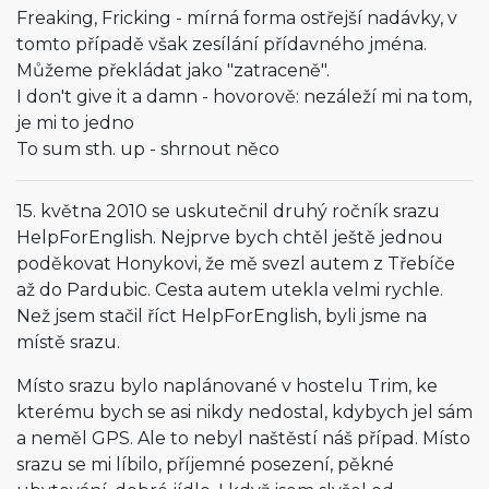
Freaking, Fricking - mírná forma ostřejší nadávky, v
tomto případě však zesílání přídavného jména.
Můžeme překládat jako "zatraceně".
I don't give it a damn - hovorově: nezáleží mi na tom,
je mi to jedno
To sum sth. up - shrnout něco
15. května 2010 se uskutečnil druhý ročník srazu
HelpForEnglish. Nejprve bych chtěl ještě jednou
poděkovat Honykovi, že mě svezl autem z Třebíče
až do Pardubic. Cesta autem utekla velmi rychle.
Než jsem stačil říct HelpForEnglish, byli jsme na
místě srazu.
Místo srazu bylo naplánované v hostelu Trim, ke
kterému bych se asi nikdy nedostal, kdybych jel sám
a neměl GPS. Ale to nebyl naštěstí náš případ. Místo
srazu se mi líbilo, příjemné posezení, pěkné