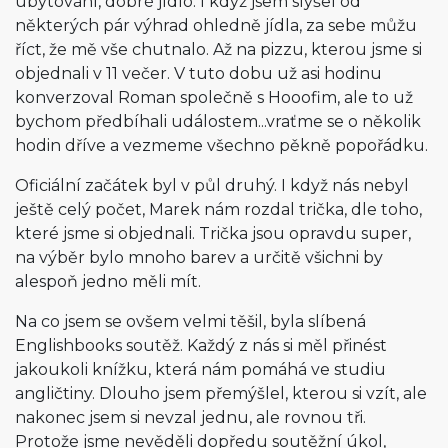
ubytování, dobré jídlo. I když jsem slyšel od
některých pár výhrad ohledně jídla, za sebe můžu
říct, že mě vše chutnalo. Až na pizzu, kterou jsme si
objednali v 11 večer. V tuto dobu už asi hodinu
konverzoval Roman společně s Hooofim, ale to už
bychom předbíhali událostem...vraťme se o několik
hodin dříve a vezmeme všechno pěkně popořádku.
Oficiální začátek byl v půl druhý. I když nás nebyl
ještě celý počet, Marek nám rozdal trička, dle toho,
které jsme si objednali. Trička jsou opravdu super,
na výběr bylo mnoho barev a určitě všichni by
alespoň jedno měli mít.
Na co jsem se ovšem velmi těšil, byla slíbená
Englishbooks soutěž. Každý z nás si měl přinést
jakoukoli knížku, která nám pomáhá ve studiu
angličtiny. Dlouho jsem přemýšlel, kterou si vzít, ale
nakonec jsem si nevzal jednu, ale rovnou tři.
Protože jsme nevěděli dopředu soutěžní úkol,