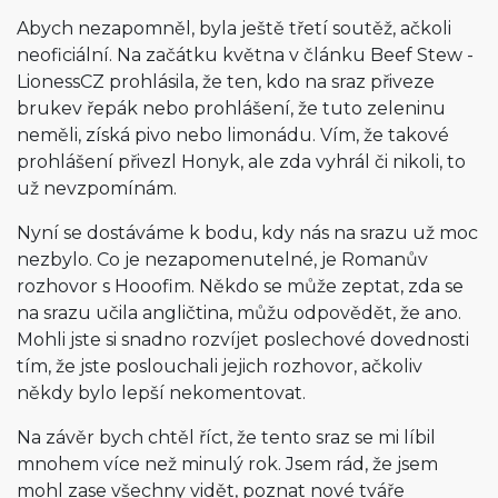
Abych nezapomněl, byla ještě třetí soutěž, ačkoli
neoficiální. Na začátku května v článku Beef Stew -
LionessCZ prohlásila, že ten, kdo na sraz přiveze
brukev řepák nebo prohlášení, že tuto zeleninu
neměli, získá pivo nebo limonádu. Vím, že takové
prohlášení přivezl Honyk, ale zda vyhrál či nikoli, to
už nevzpomínám.
Nyní se dostáváme k bodu, kdy nás na srazu už moc
nezbylo. Co je nezapomenutelné, je Romanův
rozhovor s Hooofim. Někdo se může zeptat, zda se
na srazu učila angličtina, můžu odpovědět, že ano.
Mohli jste si snadno rozvíjet poslechové dovednosti
tím, že jste poslouchali jejich rozhovor, ačkoliv
někdy bylo lepší nekomentovat.
Na závěr bych chtěl říct, že tento sraz se mi líbil
mnohem více než minulý rok. Jsem rád, že jsem
mohl zase všechny vidět, poznat nové tváře