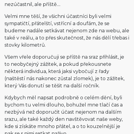
nezúčastnil, ale příště....
Velmi mne těší, že všichni účastníci byli velmi
sympatičtí, přátelští, vstřícní a doufám, že se
budeme nadále setkávat nejenom zde na webu, ale
také v reálu, a to přes skutečnost, že nás dělí třebas i
stovky kilometrů.
Všem vřele doporučuji se příště na sraz přihlásit, je
to neobyčejný zážitek, a pokud překousnete
některá individua, která jaksi vybočují z řady
(naštěstí nás nakonec zůstal zlomek), je to zážitek,
který Vás donutí se těšit na další ročník.
Kdybych měl napsat podrobně o celém dění, byli
bychom tu velmi dlouho, bohužel mne tlačí čas a
nezbývá než doporučit účast nejenom na dalším
srazu, ale také každý den navštěvovat naše weby,
kde si získáte mnoho přátel, a o to kouzelnější je
pak se s nimi setkat naživo.