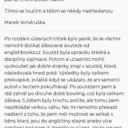
Tímto se loučím a těším se někdy nashledanou
Marek Vondruška
Po rozdání úžasných triček bylo jasné, že se všichni
nemohli dočkat slibované soutěže od
englishbooks.cz. Soutěž byla opravdu štědrá a
disciplíny zajímavé. Potom si učastníci mohli
vyzkoušet jak dobře stránky znají v soutěži, která
následovala hned poté. Výsledky byly celkem
překvapivé, zvláště když se ukázalo, že ani samotní
autoři v lecčem pokulhávají. Po soutěžení jsem si
rád zahrál po dlouhé době bowling, což byla celkem
zábava. S jídlem byly trochu potíže, ale tomu jsem
nepřikládal velkou váhu. Nic mi nemohlo překazit
nadšení z toho, že jsem měl možnost se setkat s
lidmi, který jsou do angličtiny stejně anebo více
zapálení než jsem já. Končilo se různě, ale to jen pro