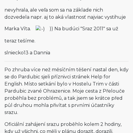
nevyhrala, ale veľa som sa na základe nich
dozvedela napr. aj to aká vlastnosť najviac vystihuje
Marka Víta.
)) Na budúci "Sraz 2011" sa už
teraz tešíme.
slniecko13 a Dannia
Po zhruba více než měsíčním těšení nastal den, kdy
se do Pardubic sjeli příznivci stránek Help for
English. Místo setkání bylo v Hostelu Trim v části
Pardubic zvané Ohrazenice. Moje cesta z Přelouče
proběhla bez problémů, a tak jsem se krátce před
půl druhou mohla přivítat s prvními účastníky
srazu.
Oficiální zahájení srazu proběhlo kolem 2 hodiny,
kdy už všichni, co měli v plánu dorazit, dorazili.