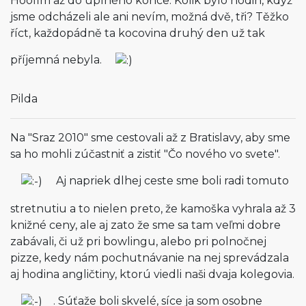
Hoofim až do úplného konce. Kolik bylo hodin, když
jsme odcházeli ale ani nevím, možná dvě, tři? Těžko
říct, každopádně ta kocovina druhý den už tak
příjemná nebyla.
Pilda
Na "Sraz 2010" sme cestovali až z Bratislavy, aby sme
sa ho mohli zúčastniť a zistiť "Čo nového vo svete".
Aj napriek dlhej ceste sme boli radi tomuto
stretnutiu a to nielen preto, že kamoška vyhrala až 3
knižné ceny, ale aj zato že sme sa tam veľmi dobre
zabávali, či už pri bowlingu, alebo pri polnočnej
pizze, kedy nám pochutnávanie na nej sprevádzala
aj hodina angličtiny, ktorú viedli naši dvaja kolegovia.
. Súťaže boli skvelé, síce ja som osobne