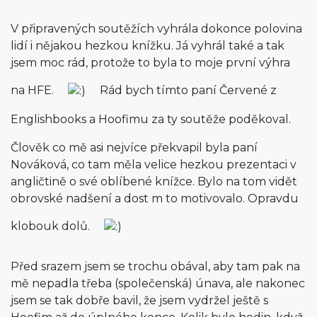
V připravených soutěžích vyhrála dokonce polovina
lidí i nějakou hezkou knížku. Já vyhrál také a tak
jsem moc rád, protože to byla to moje první výhra
na HFE.
Rád bych tímto paní Červené z
Englishbooks a Hoofimu za ty soutěže poděkoval.
Člověk co mě asi nejvíce překvapil byla paní
Nováková, co tam měla velice hezkou prezentaci v
angličtině o své oblíbené knížce. Bylo na tom vidět
obrovské nadšení a dost m to motivovalo. Opravdu
klobouk dolů.
Před srazem jsem se trochu obával, aby tam pak na
mě nepadla třeba (společenská) únava, ale nakonec
jsem se tak dobře bavil, že jsem vydržel ještě s