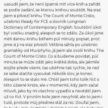
usoudil jsem, že není špatné mít více knih a zařídit
se podle zadání, se kterou knihou soutěžit. Na sraz
jsem si přivezl knihu The Count of Monte Cristo,
učebnici Ready for FCE a slovník Longman
Dictionary of Contemporary English. Soutěžní úkol
byl vcelku snadný, alespoň se to zdálo. Za úkol jsme
měli danou knihu během půl minuty popsat, proč
jsme si ji na sraz přivezli. Většina sáhla po učebnici
gramatiky od Murphyho, já jsem ale zvolil knihu The
Count of Monte Cristo. Co si budeme povídat, půl
minuta se může zdát jako krátká doba, ale jakmile
stojíte přede všemi, čas uběhne tak rychle, že než
ze sebe stačíte vysoukat několik slov, je konec.
Alespoň to se stalo mě. Chtěl jsem toho tolik říct o
této úžasné knize, ale v momentě, kdy jsem začal
mluvit, jako by mi všechno vypadlo a nevěděl jsem
už co říct. V prvním kole jsem nevyhrál, ale to jsem i
tušil, protože můj přednes stál za nic. Doufal jsem,