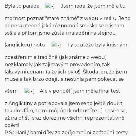
Byla to paráda
Jsem ráda, že jsem měla tu
možnost poznat "staré známé" z webu v reálu. Je to
až neskutečné jaká různorodá směska se nás tam
sešla a přitom jsme zůstali naladěni na stejnou
(anglickou) notu
Ty soutěže byly krásným
zpestřením a tradičně (jak známe z webu)
nezklamaly jak zajímavým provedením, tak
lákavými cenami (a že jich bylo!). Škoda jen, že jsem
musela tak brzo odejít a nestihla jsem pokecat se
všemi
Ale v pondělí jsem měla final test
z Angličtiny a potřebovala jsem se to ještě doučit...
tak doufám, že mi můj úprk odpustíte ;-) Těším se,
až na příští sraz dorazíme všichni reprezentativně
oděni!
P.S.: Hani / bami díky za zpříjemnění zpáteční cesty