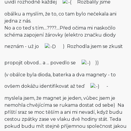
uvidí rozhodně každej
Rozbalily jsme
obálku a myslím, že to, co tam bylo nečekala ani
jedna z nás.
No a co teď s tím....????....Před očima mi naskočilo
schéma zapojení žárovky (elektro značku diody
neznám - už jo
) Rozhodla jsem se zkusit
propojit obvod... a ... povedlo se
))
(v obálce byla dioda, baterka a dva magnety - to
ovšem dokážu identifikovat až teď
-
myslela jsem, že magnet je jeden, vůbec jsem je
nemohla chvějícíma se rukama dostat od sebe) Na
příští sraz se moc těším a ani mi nevadí, když budu
cestou zpátky zase ve vlaku dvě hodiny stát. Teda
pokud budu mít stejně příjemnou společnost jakou