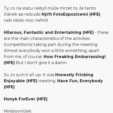
Ty, co na srazu nebyli může mrzet to, že tento
článek asi nebude
Hýřit FotoExpozicemi (HFE)
neb nikdo moc nefotil.
Hilarous, Fantastic and Entertaining (HFE)
- these
are the main characteristics of the activities
(competitions) taking part during the meeting.
Almost everybody won a little something, apart
from me, of course.
How Freaking Embarrassing!
(HFE)
But I don't give it a damn.
So, to sum it all up: It was
Honestly Fricking
Enjoyable (HFE)
meeting.
Have Fun, Everybody
(HFE)
Honyk ForEver (HFE)
Minislovníček: