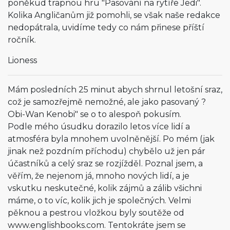
poněkud trapnou hru "Pasování na rytíře Jedi".
Kolika Angličanům již pomohli, se však naše redakce
nedopátrala, uvidíme tedy co nám přinese příští
ročník.
Lioness
Mám posledních 25 minut abych shrnul letošní sraz,
což je samozřejmě nemožné, ale jako pasovaný ?
Obi-Wan Kenobi" se o to alespoň pokusím.
Podle mého úsudku dorazilo letos více lidí a
atmosféra byla mnohem uvolněnější. Po mém (jak
jinak než pozdním příchodu) chybělo už jen pár
účastníků a celý sraz se rozjížděl. Poznal jsem, a
věřím, že nejenom já, mnoho nových lidí, a je
vskutku neskutečné, kolik zájmů a zálib všichni
máme, o to víc, kolik jich je společných. Velmi
pěknou a pestrou vložkou byly soutěže od
www.englishbooks.com. Tentokráte jsem se