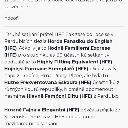
zasvěcené.
hooofi
Druhé setkání přátel HFE Tak zase po roce se v
Pardubicích slezla
Horda Fanatiků do English
(HFE)
. Ačkoliv je to
Hodně Familierní Exprese
(HFE)
pro skupinku asi 30 účastníků setkání, v
podstatě je to
Highly Fitting Equivalent (HFE)
.
Hojnější Formace Exemplářů (HFE)
přicestovaly
např. z Třebíče, Brna, Prahy, Plzně, ale byla tu i
Hutně Frekventovaná Eskadra (HFE)
účastníků z
různých koutů republiky. Nicméně opomenout
nesmíme
Hlavně Famózní Elitu (HFE)
z Pardubic.
Hrozně Fajná a Elegantní (HFE)
děvčata přijela ze
Slovenska, čímž srazu HFE dodala punc
mezinárodního setkání.