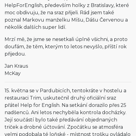
HelpForEnglish, především holky z Bratislavy, které
moc obdivuju, že na sraz přijeli. Rád jsem také
poznal Markovu manželku Míšu, Dášu Červenou a
několik dalších super lidí.
Mrzí mě, že jsme se nesetkali úplně všichni, a proto
doufám, že těm, kterým to letos nevyšlo, příští rok
přijedou.
Jan Kraus
McKay
15. května se v Pardubicích, tentokráte v hostelu a
restauraci Trim, uskutečnil druhý oficiální sraz
přátel Help for English. Na setkání dorazilo přes 25
nadšenců. Ani letos nechyběla kontrola docházky.
Její součástí bylo také předávání objednaných
triček a drobné účtování. Zpočátku se atmosféra
velmi podobala té loňské - místnost trošku ovládalo