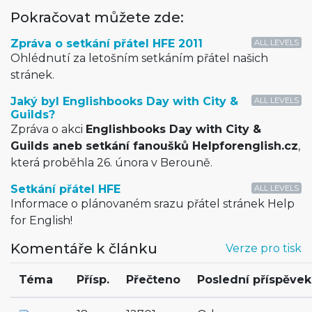
Pokračovat můžete zde:
Zpráva o setkání přátel HFE 2011
ALL LEVELS
Ohlédnutí za letošním setkáním přátel našich
stránek.
Jaký byl Englishbooks Day with City &
ALL LEVELS
Guilds?
Zpráva o akci
Englishbooks Day with City &
Guilds aneb setkání fanoušků Helpforenglish.cz
,
která proběhla 26. února v Berouně.
Setkání přátel HFE
ALL LEVELS
Informace o plánovaném srazu přátel stránek Help
for English!
Komentáře k článku
Verze pro tisk
Téma
Přísp.
Přečteno
Poslední příspěvek