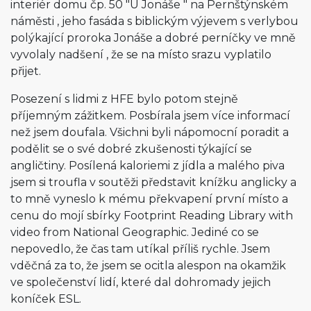
interiér domu čp. 50 "U Jonáše " na Pernštýnském
náměsti , jeho fasáda s biblickým výjevem s verlybou
polýkající proroka Jonáše a dobré perníčky ve mně
vyvolaly nadšení , že se na místo srazu vyplatilo
přijet.
Posezení s lidmi z HFE bylo potom stejně
příjemným zážitkem. Posbírala jsem více informací
než jsem doufala. Všichni byli nápomocní poradit a
podělit se o své dobré zkušenosti týkající se
angličtiny. Posílená kaloriemi z jídla a malého piva
jsem si troufla v soutěži představit knížku anglicky a
to mně vyneslo k mému překvapení první místo a
cenu do mojí sbírky Footprint Reading Library with
video from National Geographic. Jediné co se
nepovedlo, že čas tam utíkal příliš rychle. Jsem
vděčná za to, že jsem se ocitla alespon na okamžik
ve společenství lidí, které dal dohromady jejich
koníček ESL.