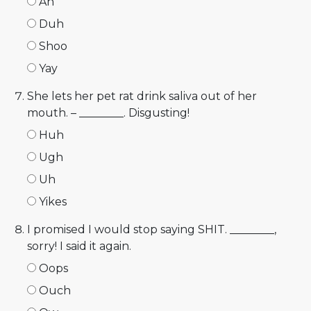
Ah
Duh
Shoo
Yay
She lets her pet rat drink saliva out of her
mouth. – ________. Disgusting!
Huh
Ugh
Uh
Yikes
I promised I would stop saying SHIT. ________,
sorry! I said it again.
Oops
Ouch