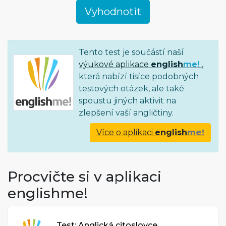
Tento test je součástí naší
výukové aplikace
english
me!
,
která nabízí tisíce podobných
testových otázek, ale také
spoustu jiných aktivit na
zlepšení vaší angličtiny.
Více o aplikaci
english
me!
Procvičte si v aplikaci
englishme!
Test: Anglická citoslovce