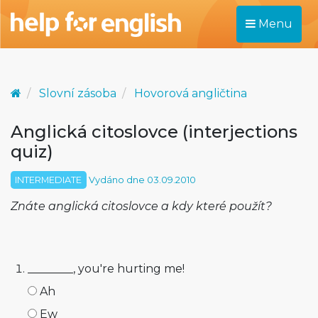
Menu
Slovní zásoba
Hovorová angličtina
Anglická citoslovce (interjections
quiz)
INTERMEDIATE
Vydáno dne 03.09.2010
Znáte anglická citoslovce a kdy které použít?
________, you're hurting me!
Ah
Ew