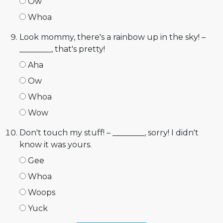
Ow
Whoa
Look mommy, there's a rainbow up in the sky! –
________, that's pretty!
Aha
Ow
Whoa
Wow
Don't touch my stuff! – ________, sorry! I didn't
know it was yours.
Gee
Whoa
Woops
Yuck