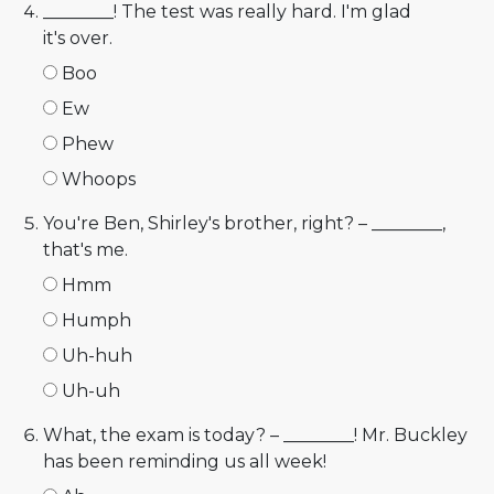
________! The test was really hard. I'm glad
it's over.
Boo
Ew
Phew
Whoops
You're Ben, Shirley's brother, right? – ________,
that's me.
Hmm
Humph
Uh-huh
Uh-uh
What, the exam is today? – ________! Mr. Buckley
has been reminding us all week!