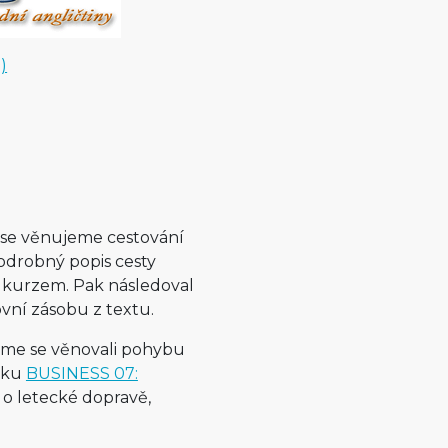
)
 se věnujeme cestování
podrobný popis cesty
m kurzem. Pak následoval
vní zásobu z textu.
jsme se věnovali pohybu
ánku
BUSINESS 07:
 o letecké dopravě,