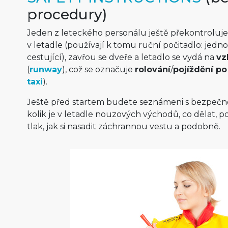
procedury)
Jeden z leteckého personálu ještě překontroluje
v letadle (používají k tomu ruční počitadlo: jed
cestující), zavřou se dveře a letadlo se vydá na
vz
(
runway
), což se označuje
rolování
/
pojíž­dění po
taxi
).
Ještě před startem budete seznámeni s bezpečn
kolik je v letadle nouzových východů, co dělat, 
tlak, jak si nasadit záchrannou vestu a podobně.