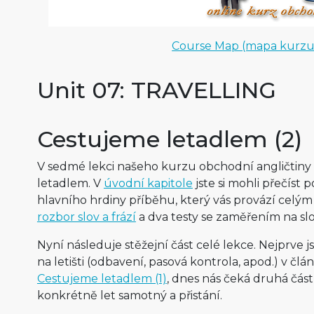
Course Map (mapa kurzu
Unit 07: TRAVELLING
Cestujeme letadlem (2)
V sedmé lekci našeho kurzu obchodní angličtiny
letadlem. V
úvodní kapitole
jste si mohli přečíst 
hlavního hrdiny příběhu, který vás provází celý
rozbor slov a frází
a dva testy se zaměřením na slo
Nyní následuje stěžejní část celé lekce. Nejprve 
na letišti (odbavení, pasová kontrola, apod.) v čl
Cestujeme letadlem (1)
, dnes nás čeká druhá část
konkrétně let samotný a přistání.