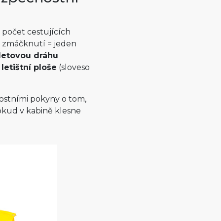
 počet cestujících
no zmáčknutí = jeden
letovou dráhu
 letištní ploše
(sloveso
ostními pokyny o tom,
pokud v kabině klesne