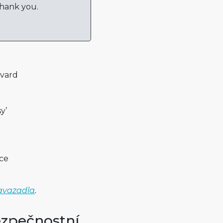
Thank you.
evard
y’
ce
zavazadla
.
zpečnostní