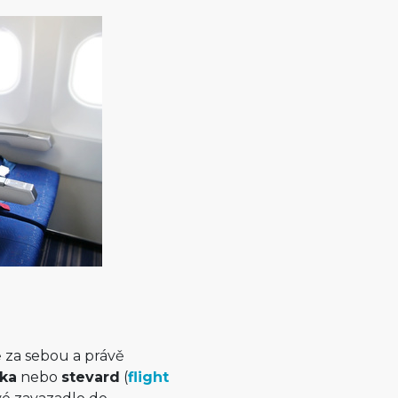
ě za sebou a právě
ška
nebo
stevard
(
flight