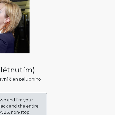
zlétnutím)
lavní člen palubního
wn and I'm your
Black and the entire
BA123, non-stop