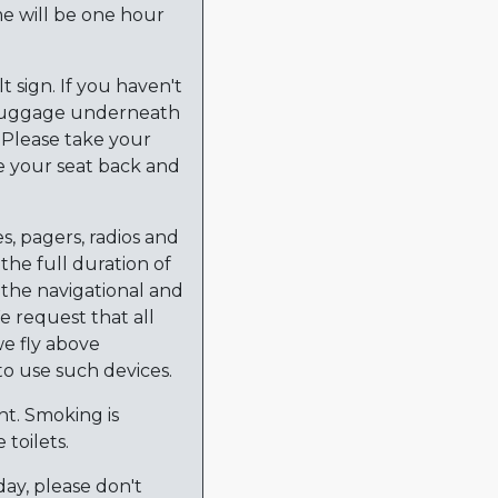
me will be one hour
 sign. If you haven't
n luggage underneath
. Please take your
re your seat back and
s, pagers, radios and
the full duration of
h the navigational and
 request that all
we fly above
 to use such devices.
ht. Smoking is
 toilets.
day, please don't