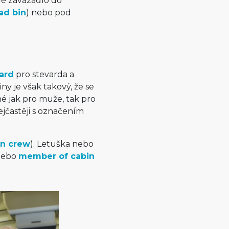
své zavazadlo do
ad bin
) nebo pod
ard
pro stevarda a
ny je však takový, že se
né jak pro muže, tak pro
ejčastěji s označením
in crew
). Letuška nebo
ebo
member of cabin