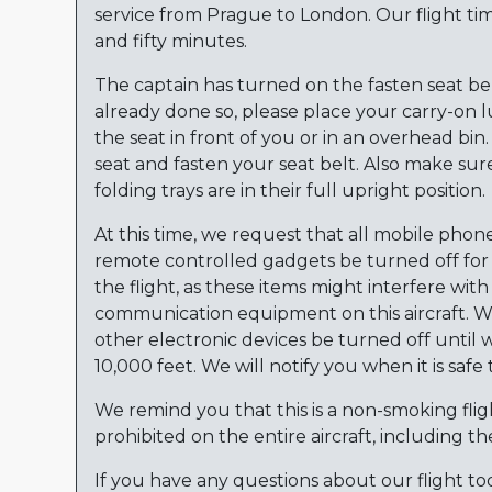
service from Prague to London. Our flight ti
and fifty minutes.
The captain has turned on the fasten seat belt
already done so, please place your carry-o
the seat in front of you or in an overhead bin
seat and fasten your seat belt. Also make su
folding trays are in their full upright position.
At this time, we request that all mobile phone
remote controlled gadgets be turned off for 
the flight, as these items might interfere wit
communication equipment on this aircraft. We
other electronic devices be turned off until 
10,000 feet. We will notify you when it is safe
We remind you that this is a non-smoking flig
prohibited on the entire aircraft, including the
If you have any questions about our flight to