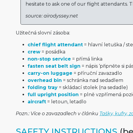
hesitate to ask one of our flight attendants. 
source: airodyssey.net
Užitečná slovní zásoba:
chief flight attendant
= hlavní letuška / st
crew
= posádka
non-stop service
= přímá linka
fasten seat belt sign
= nápis ‘připněte si pás
carry-on luggage
= příruční zavazadlo
overhead bin
= schránka nad sedadlem
folding tray
= skládací stolek (na sedadle)
full upright position
= plně vzpřímená pozi
aircraft
= letoun, letadlo
Pozn.: Více o zavazadlech v článku
Tašky, kufry, 
SAFETY INSTRUCTIONS
(be