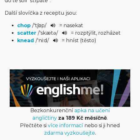
do té soli “štípáte”.
Další slovíčka z receptu jsou:
chop
/
'tʃɒp
/
= nasekat
scatter
/
'skætə
/
= rozptýlit, rozházet
knead
/
'ni:d
/
= hníst (těsto)
Bezkonkurenční
apka na učení
angličtiny
za 189 Kč měsíčně
.
Přečtěte si
více informací
nebo si ji hned
zdarma vyzkoušejte
.