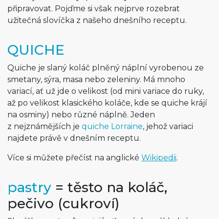
připravovat. Pojďme si však nejprve rozebrat
užitečná slovíčka z našeho dnešního receptu.
QUICHE
Quiche je slaný koláč plněný náplní vyrobenou ze
smetany, sýra, masa nebo zeleniny. Má mnoho
variací, ať už jde o velikost (od mini variace do ruky,
až po velikost klasického koláče, kde se quiche krájí
na osminy) nebo různé náplně. Jeden
z nejznámějších je
quiche Lorraine
, jehož variaci
najdete právě v dnešním receptu.
Více si můžete přečíst na anglické
Wikipedii
.
pastry
= těsto na koláč,
pečivo (cukroví)