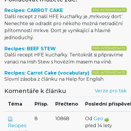
Recipes: CARROT CAKE
PRE-INTERMEDIATE
Další recept z naší HFE kuchařky je ‚mrkvový dort‘.
Nenechte se odradit pro někoho možná netradiční
přítomností mrkve. Dort je vynikající a hlavně
jednoduchý.
Recipes: BEEF STEW
PRE-INTERMEDIATE
Další recept HFE kuchařky. Tentokrát si připravíme
variaci na Irish Stew s hovězím masem na víně.
Recipes: Carrot Cake (vocabulary)
PRE-INTERMEDIATE
Slovní zásoba z článku na Help for English
Komentáře k článku
Verze pro tisk
Téma
Přísp.
Přečteno
Poslední příspěve
8
10868
Od
Geo
Recipes:
před 14 lety