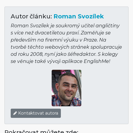
Autor článku:
Roman Svozílek
Roman Svozílek je soukromý učitel angličtiny
s více než dvacetiletou praxí. Zaměřuje se
především na firemní výuku v Praze. Na
tvorbě těchto webových stránek spolupracuje
od roku 2008, nyní jako šéfredaktor. S kolegy
se věnuje také vývoji aplikace EnglishMe!
Kontaktovat autora
Pokračovat můžete zde: