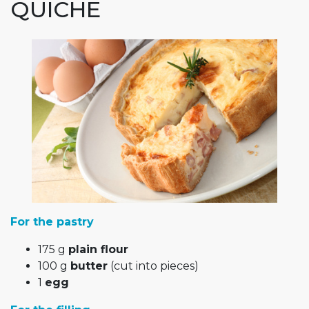
QUICHE
For the pastry
175 g
plain flour
100 g
butter
(cut into pieces)
1
egg