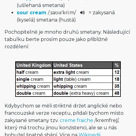
(ušlehaná smetana)
sour cream
/
ˌsaʊə'kri­:m
/
= zakysaná
(kyselá) smetana (hustá)
Pochopitelně je mnoho druhů smetany. Následující
tabulku berte prosím pouze jako přibližné
rozdělení:
Kdybychom se měli striktně držet anglické nebo
francouzské verze receptu, přidali bychom místo
zakysané smetany tzv.
creme fraiche
/
kremfreʃ
/
,
který má trochu jinou konzistenci, ale se u nás
bohužel špatně shání. Více na
Wikipedii
.