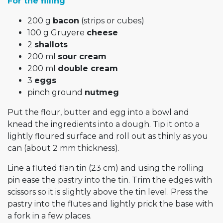
For the filling
200 g
bacon
(strips or cubes)
100 g Gruyere
cheese
2
shallots
200 ml
sour cream
200 ml
double cream
3
eggs
pinch ground
nutmeg
Put the flour, butter and egg into a bowl and
knead the ingredients into a dough. Tip it onto a
lightly floured surface and roll out as thinly as you
can (about 2 mm thickness).
Line a fluted flan tin (23 cm) and using the rolling
pin ease the pastry into the tin. Trim the edges with
scissors so it is slightly above the tin level. Press the
pastry into the flutes and lightly prick the base with
a fork in a few places.