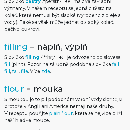
Slovíčko
pastry
/
'peɪstri­
/
má dva základní
významy. V našem receptu se jedná o těsto na
koláč, které nemusí být sladké (vyrobeno z oleje a
vody). Také se však může jednat o sladký koláč,
pečivo, cukroví.
filling
= náplň, výplň
Slovíčko
filling
/
'fɪlɪŋ
/
je odvozeno od slovesa
fill
(plnit). Pozor na záludně podobná slovíčka
fall
,
fill
,
fail
,
file
. Více
zde
.
flour
= mouka
S moukou je to při podobném vaření vždy složitější,
protože v Anglii ani Americe nemají naše druhy.
V receptu použijte
plain flour
, která se nejvíce blíží
naší hladké mouce.