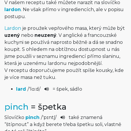
V našem receptu také můžete narazit na slovíčko
lardon
. Ne však přímo v ingrediencích, ale v popisu
postupu.
Lardon
je proužek vepřového masa, který může být
uzený
nebo
neuzený
. V anglické a francouzské
kuchyni se používá naprosto běžně a dá se snadno
koupit. S ohledem na obtížnou dostupnost u nás
jsme použili v seznamu ingrediencí přímo slaninu,
která je uzenému lardonu nejpodobnější.
V receptu doporučujeme použít spíše kousky, kde
je více masa než tuku.
lard
/
'lɑ:d
/
= špek, sádlo
pinch
= špetka
Slovíčko
pinch
/
'pɪntʃ
/
také znamená
“štípnout” a když berete třeba špetku soli, vlastně