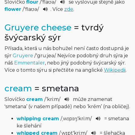
Slovíčko
flour
/
'flaʊə
/
se vyslovuje stejně jako
flower
/
'flaʊə
/
. Více
zde
.
Gruyere cheese
= tvrdý
švýcarský sýr
Přísada, která u nás bohužel není často dostupná je
sýr
Gruyere
/
'gru:jeə
/
. Nejvíce podobný druh sýra je
náš
Emmentaler
, nebo jiný podobný švýcarský sýr.
Více o tomto sýru si přečtěte na anglické
Wikipedii
.
cream
= smetana
Slovíčko
cream
/
‘kri:m
/
může znamenat
'smetana’ (v našem případě) nebo ‘krém’ (na obličej).
whipping cream
/
ˌwɪpɪŋ'kr­i:m
/
= smetana
ke šlehání
whipped cream
/
ˌwɪpt'kri­:m
/
= šlehačka