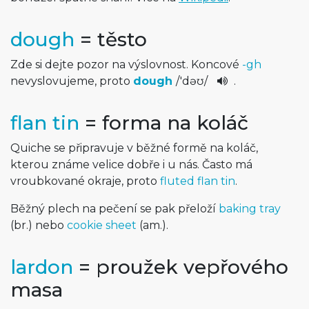
dough
= těsto
Zde si dejte pozor na výslovnost. Koncové
-gh
nevyslovujeme, proto
dough
/
'dəʊ
/
.
flan tin
= forma na koláč
Quiche se připravuje v běžné formě na koláč,
kterou známe velice dobře i u nás. Často má
vroubkované okraje, proto
fluted flan tin
.
Běžný plech na pečení se pak přeloží
baking tray
(br.) nebo
cookie sheet
(am.).
lardon
= proužek vepřového
masa