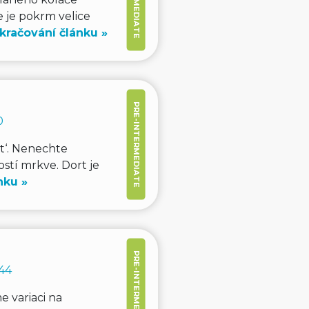
e je pokrm velice
kračování článku »
PRE-INTERMEDIATE
0
t‘. Nenechte
stí mrkve. Dort je
nku »
PRE-INTERMEDIATE
44
e variaci na