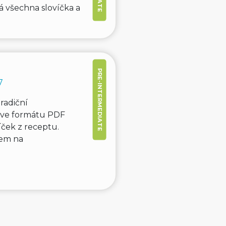
á všechna slovíčka a
PRE-INTERMEDIATE
7
radiční
t ve formátu PDF
ček z receptu.
kem na