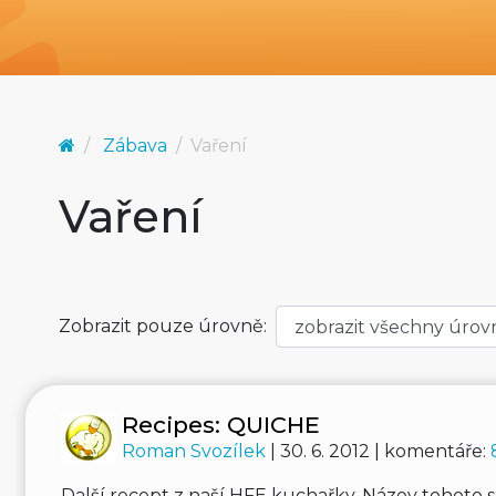
Zábava
Vaření
Vaření
Zobrazit pouze úrovně:
Recipes: QUICHE
Roman Svozílek
| 30. 6. 2012 | komentáře:
Další recept z naší HFE kuchařky. Název tohoto 