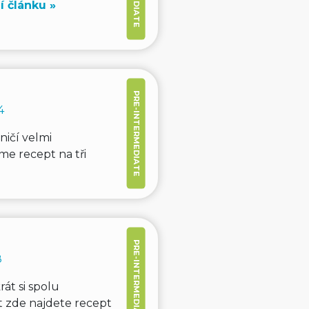
í článku »
PRE-INTERMEDIATE
4
ničí velmi
me recept na tři
PRE-INTERMEDIATE
8
át si spolu
t zde najdete recept