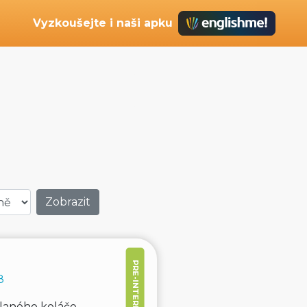
Vyzkoušejte i naši apku
PRE-INTERMEDIATE
8
slaného koláče