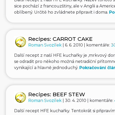
sice pochází z francouzštiny, ale v Anglii a Americ
oblíbený. Určitě ho zvládnete připravit i doma.
Po
Recipes: CARROT CAKE
Roman Svozílek
| 6. 6. 2010 | komentáře:
3
Další recept z naší HFE kuchařky je ‚mrkvový dor
se odradit pro někoho možná netradiční přítomno
vynikající a hlavně jednoduchý.
Pokračování člá
Recipes: BEEF STEW
Roman Svozílek
| 30. 4. 2010 | komentáře:
Další recept HFE kuchařky. Tentokrát si připravím