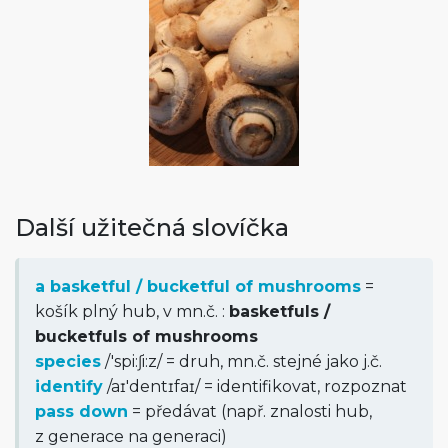
Další užitečná slovíčka
a basketful / bucketful of mushrooms
=
košík plný hub, v mn.č. :
basketfuls /
bucketfuls of mushrooms
species
/
'spi:ʃi:z
/
= druh, mn.č. stejné jako j.č.
identify
/
aɪ'dentɪfaɪ
/
= identifikovat, rozpoznat
pass down
= předávat (např. znalosti hub,
z generace na generaci)