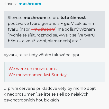
slovesa
mushroom
.
Sloveso
mushroom
se pro
tuto činnost
používá ve tvaru gerundia +
go
. V základním
tvaru (např.
I mushroom
) má odlišný význam:
“rychle se šířit, rozmoci se, vyvalit se (ve tvaru
hřibu – o kouři, ohni, plamenech) atd.”
Vyvarujte se tedy větám takového typu:
We were on mushrooms.
We mushroomed last Sunday.
U první červené příkladové věty by mohlo dojít
k nedorozumění, že jste se sjeli po nějakých
psychotropních houbičkách…