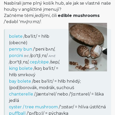
Nasbírali jsme plný košík hub, ale jak se vlastně naše
houby v angličtině jmenují?
Začněme těmi
jedlými
, čili
edible mushrooms
/
'edəbl 'mʌʃrʊ:mz
/
:
bolete
/
bə'li:t
/
= hřib
(obecně)
penny bun
/
'peni bʌn
/
,
porcini
/
pɔ'tʃi:ˌnɪ
/
BrE
AmE
/
pɔr'tʃi:ˌnɪ
/
,
cep/cèpe
/
sep
/
,
king bolete
/
kɪŋ bə'li:t
/
=
hřib smrkový
bay bolete
/
beɪ bə'li:t
/
= hřib hnědý;
(pod)borovák, modrák, suchouš
chanterelle
/
ˌʃæntə'rel
/
nebo
/
'ʃɑ:ntərel
/
= liška
jedlá
oyster / tree mushroom
/
'ɔɪstər
/
= hlíva ústřičná
puffball
/
'pʌfbɔ:l
/
= pýchavka