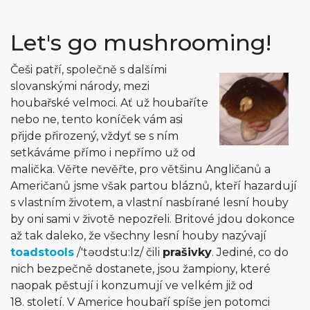
Let's go mushrooming!
Češi patří, společně s dalšími
slovanskými národy, mezi
houbařské velmoci. Ať už houbaříte
nebo ne, tento koníček vám asi
přijde přirozený, vždyť se s ním
setkáváme přímo i nepřímo už od
malička. Věřte nevěřte, pro většinu Angličanů a
Američanů jsme však partou bláznů, kteří hazardují
s vlastním životem, a vlastní nasbírané lesní houby
by oni sami v životě nepozřeli. Britové jdou dokonce
až tak daleko, že všechny lesní houby nazývají
toadstools
/
'təʊdstu:lz
/
čili
prašivky
. Jediné, co do
nich bezpečně dostanete, jsou žampiony, které
naopak pěstují i konzumují ve velkém již od
18. století. V Americe houbaří spíše jen potomci