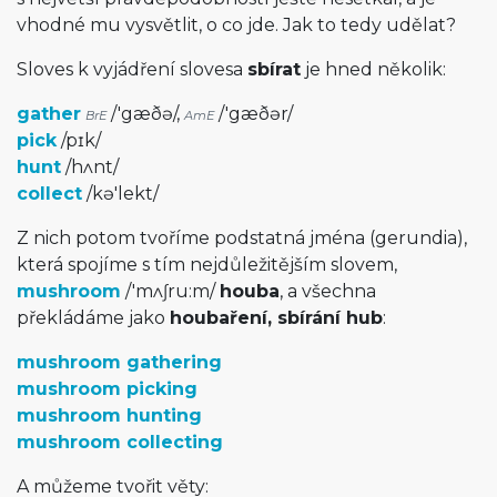
vhodné mu vysvětlit, o co jde. Jak to tedy udělat?
Sloves k vyjádření slovesa
sbírat
je hned několik:
gather
/
'gæðə
/
,
/
'gæðər
/
BrE
AmE
pick
/
pɪk
/
hunt
/
hʌnt
/
collect
/
kə'lekt
/
Z nich potom tvoříme podstatná jména (gerundia),
která spojíme s tím nejdůležitějším slovem,
mushroom
/
'mʌʃru:m
/
houba
, a všechna
překládáme jako
houbaření, sbírání hub
:
mushroom gathering
mushroom picking
mushroom hunting
mushroom collecting
A můžeme tvořit věty: