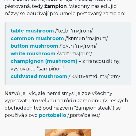
pěstovaná, tedy
žampion
. Všechny následující
názvy se používají pro uměle pěstovaný žampion:
table mushroom
/
'teɪbl 'mʌʃrʊm
/
common mushroom
/
'kɒmən 'mʌʃrʊm
/
button mushroom
/
'bʌtn 'mʌʃrʊm
/
white mushroom
/
waɪt 'mʌʃrʊm
/
champignon (mushroom)
– z francouzštiny,
vyslovujte “šampiňon”
cultivated mushroom
/
'kʌltɪveɪtɪd 'mʌʃrʊm
/
Názvů je i víc, ale nemá smysl je zde všechny
vypisovat. Pro velkou odrůdu žampionu (v českých
obchodech též pod názvem “žampion steak”) se
používá slovo
portobello
/
ˌpɒrtə'beləʊ
/
.