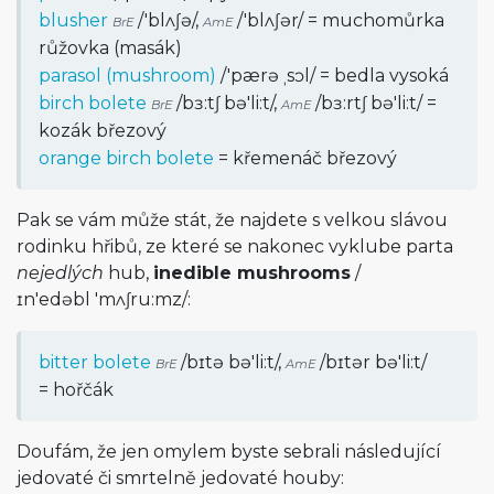
blusher
/
'blʌʃə
/
,
/
'blʌʃər
/
= muchomůrka
BrE
AmE
růžovka (masák)
parasol (mushroom)
/
'pærə ˌsɔl
/
= bedla vysoká
birch bolete
/
bɜ:tʃ bə'li:t
/
,
/
bɜ:rtʃ bə'li:t
/
=
BrE
AmE
kozák březový
orange birch bolete
= křemenáč březový
Pak se vám může stát, že najdete s velkou slávou
rodinku hřibů, ze které se nakonec vyklube parta
nejedlých
hub,
inedible mushrooms
/
ɪn'edəbl 'mʌʃru:mz
/
:
bitter bolete
/
bɪtə bə'li:t
/
,
/
bɪtər bə'li:t
/
BrE
AmE
= hořčák
Doufám, že jen omylem byste sebrali následující
jedovaté či smrtelně jedovaté houby: