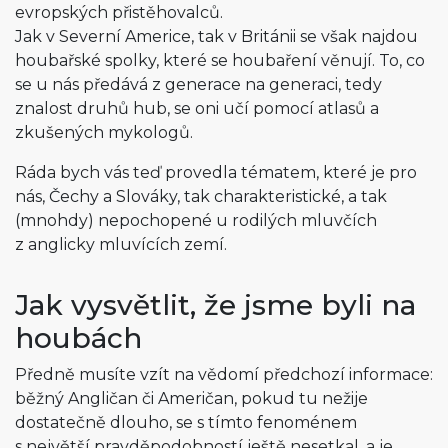
evropských přistěhovalců.
Jak v Severní Americe, tak v Británii se však najdou
houbařské spolky, které se houbaření věnují. To, co
se u nás předává z generace na generaci, tedy
znalost druhů hub, se oni učí pomocí atlasů a
zkušených mykologů.
Ráda bych vás teď provedla tématem, které je pro
nás, Čechy a Slováky, tak charakteristické, a tak
(mnohdy) nepochopené u rodilých mluvčích
z anglicky mluvících zemí.
Jak vysvětlit, že jsme byli na
houbách
Předně musíte vzít na vědomí předchozí informace:
běžný Angličan či Američan, pokud tu nežije
dostatečně dlouho, se s tímto fenoménem
s největší pravděpodobností ještě nesetkal, a je