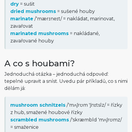
dry
= sušit
dried mushrooms
= sušené houby
marinate
/
'mærɪneɪt
/
= nakládat, marinovat,
zavařovat
marinated mushrooms
= nakládané,
zavařované houby
A co s houbami?
Jednoduchá otázka – jednoduchá odpověď:
tepelně upravit a sníst. Uvedu pár příkladů, co s nimi
dělám já:
mushroom schnitzels
/
'mʌʃrʊm 'ʃnɪtslz
/
= řízky
z hub, smažené houbové řízky
scrambled mushrooms
/
'skræmbld 'mʌʃrʊmz
/
= smaženice