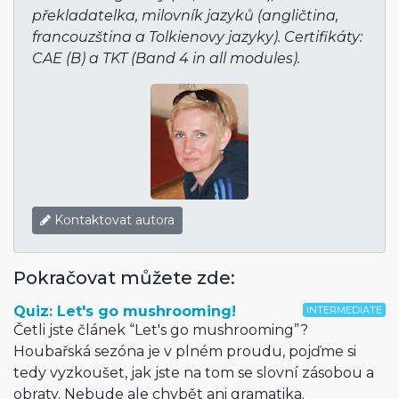
překladatelka, milovník jazyků (angličtina,
francouzština a Tolkienovy jazyky). Certifikáty:
CAE (B) a TKT (Band 4 in all modules).
Kontaktovat autora
Pokračovat můžete zde:
Quiz: Let's go mushrooming!
INTERMEDIATE
Četli jste článek “Let's go mushrooming”?
Houbařská sezóna je v plném proudu, pojďme si
tedy vyzkoušet, jak jste na tom se slovní zásobou a
obraty. Nebude ale chybět ani gramatika.