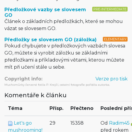
Předložkové vazby se slovesem
PRE-INTERMEDIATE
GO
Článek o základních předložkách, které se mohou
vázat se slovesem GO.
Předložky se slovesem GO (záložka)
ELEMENTARY
Pokud chybujete v předložkových vazbách slovesa
GO, můžete si vyrobit záložku se základními
předložkami a příkladovými větami, kterou můžete
mít při učení stále u sebe.
Copyright info:
Verze pro tisk
Muchomůrky červené fotila P. Krejčí, ostatní fotografie pořídila autorka.
Komentáře k článku
Téma
Přísp.
Přečteno
Poslední př
Let's go
29
15358
Od
Radim45
mushrooming!
před rokem