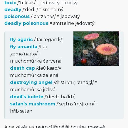
toxic
/
'tɒksɪk
/
= jedovatý, toxický
deadly
/
'dedli
/
= smrtelný
poisonous
/
'pɔɪzənəs
/
= jedovatý
deadly poisonous
= smrtelně jedovatý
fly agaric
/
flaɪ'ægərɪk
/
,
fly amanita
/
flaɪ
ˌæmə'naɪtə
/
=
muchomůrka červená
death cap
/
deθ kæp
/
=
muchomůrka zelená
destroying angel
/
dɪ'strɔɪɪŋ 'eɪndʒl
/
=
muchomůrka jízlivá
devil's bolete
/
'devlz bə'li:t
/
,
satan's mushroom
/
'seɪtns 'mʌʃrʊm
/
=
hřib satan
A na závěr asi nejrozšířenější houba, masově