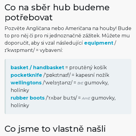
Co na sběr hub budeme
potřebovat
Pozvěte Angličana nebo Američana na houby! Bude
to pro něj či pro ni jednoznačně zážitek. Můžete mu
doporučit, aby si vzal následující
equipment
/
ɪ'kwɪpmənt
/
= vybavení:
basket / handbasket
= proutěný košík
pocketknife
/
'pɒkɪtnaɪf
/
= kapesní nožík
wellingtons
/
'welɪŋtənz
/
=
gumovky,
BrE
holínky
rubber boots
/
'rʌbər bu:ts
/
=
gumovky,
AmE
holínky
Co jsme to vlastně našli