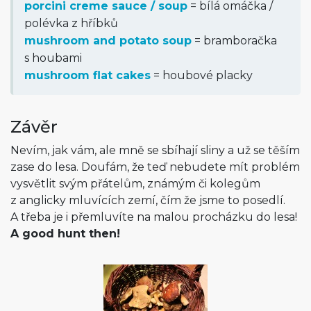
porcini creme sauce / soup
= bílá omáčka /
polévka z hříbků
mushroom and potato soup
= bramboračka
s houbami
mushroom flat cakes
= houbové placky
Závěr
Nevím, jak vám, ale mně se sbíhají sliny a už se těším
zase do lesa. Doufám, že teď nebudete mít problém
vysvětlit svým přátelům, známým či kolegům
z anglicky mluvících zemí, čím že jsme to posedlí.
A třeba je i přemluvíte na malou procházku do lesa!
A good hunt then!