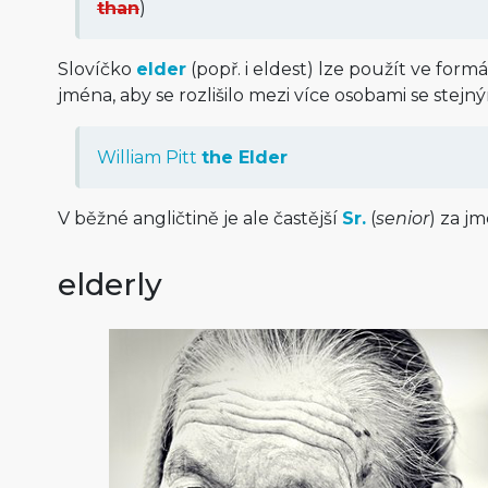
than
)
Slovíčko
elder
(popř. i eldest) lze použít ve form
jména, aby se rozlišilo mezi více osobami se stej
William Pitt
the Elder
V běžné angličtině je ale častější
Sr.
(
senior
) za j
elderly