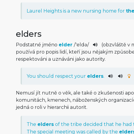
Laurel
Heights
is
a
new
nursing
home
for
th
elders
Podstatné jméno
elder
/
'eldə
/
(obzvláště v
používá pro popis lidí, kteří jsou nějakým způsob
respektováni a uznáváni jako autority.
You
should
respect
your
elders
.
Nemusí jít nutně o věk, ale také o zkušenosti ap
komunitách, kmenech, náboženských organizací
jedná o roli v hierarchii autorit.
The
elders
of
the
tribe
decided
that
he
had
The
special
meeting
was
called
by
the
elder