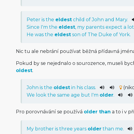
Peter
is
the
eldest
child
of
John
and
Mary
.
Since
I
'm
the
eldest
,
my
parents
expect
a
lot
He
was
the
eldest
son
of
The
Duke
of
York
.
Nic tu ale nebrání používat běžná přídavná jmé
Pokud by se nejednalo o sourozence, museli by
oldest
.
John
is
the
oldest
in
his
class
.
(nik
We
look
the
same
age
but
I
'm
older
.
Pro porovnávání se používá
older than
a to i v 
My
brother
is
three
years
older
than
me
.