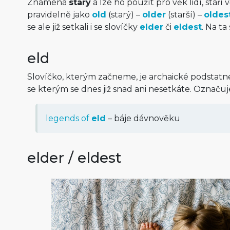
Znamená
starý
a lze ho použít pro věk lidí, stáří
pravidelně jako
old
(starý) –
older
(starší) –
oldes
se ale již setkali i se slovíčky
elder
či
eldest
. Na t
eld
Slovíčko, kterým začneme, je archaické podstat
se kterým se dnes již snad ani nesetkáte. Označu
legends of
eld
– báje dávnověku
elder / eldest