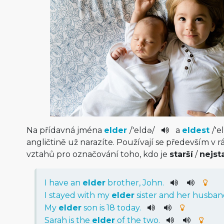
Na přídavná jména
elder
/
'eldə
/
a
eldest
/
'e
angličtině už narazíte. Používají se především v
vztahů pro označování toho, kdo je
starší
/
nejst
I
have
an
elder
brother
,
John
.
I
stayed
with
my
elder
sister
and
her
husban
My
elder
son
is
18
today
.
Sarah
is
the
elder
of
the
two
.