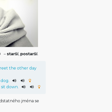
–
starší
,
postarší
.
reet
the
other
day
dog
.
sit
down
.
odstatného jména se