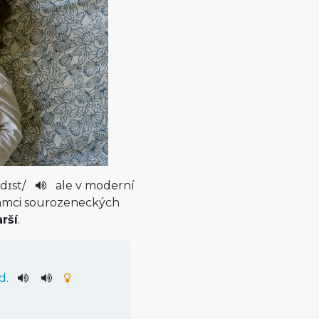
ldɪst
/
ale v moderní
 rámci sourozeneckých
arší
.
d
.