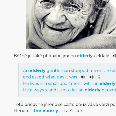
Běžné je také přídavné jméno
elderly
/
'eldəli
/
An
elderly
gentleman
stopped
me
on
the
st
and
asked
what
day
it
was
.
He
lives
in
a
small
apartment
with
an
elderly
He
always
stands
up
to
let
an
elderly
person
Toto přídavné jméno se často používá ve verzi p
členem –
the elderly
– starší lidé.