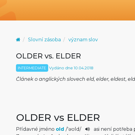
Slovní zásoba
význam slov
OLDER vs. ELDER
INTERMEDIATE
Vydáno dne 10.04.2018
Článek o anglických slovech eld, elder, eldest, eld
OLDER vs ELDER
Přídavné jméno
old
/
'əʊld
/
asi není potřeba p