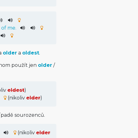
of
me
.
na
older
a
oldest
.
chom použít jen
older
/
oliv
eldest
)
(nikoliv
elder
)
případě sourozenců.
(nikoliv
elder