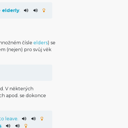
e
elderly
.
 množném čísle
elders
) se
em (nejen) pro svůj věk
od. V některých
ch apod. se dokonce
to
leave
.
s
.