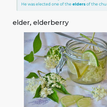
He
was
elected
one
of
the
elders
of
the
chu
elder, elderberry