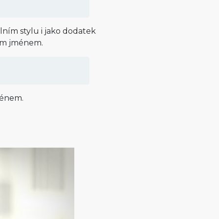
álním stylu i jako dodatek
ným jménem.
ménem.