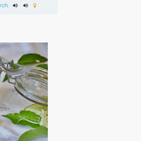
rch
.