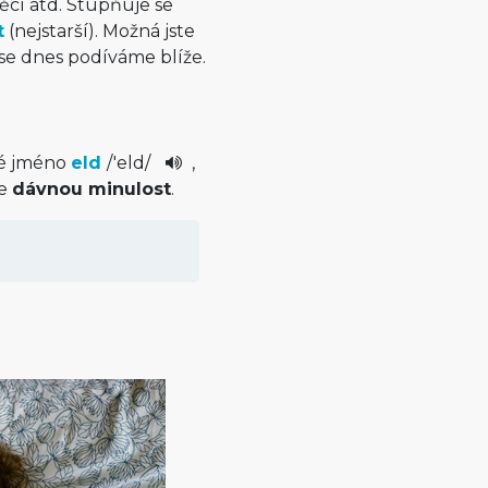
 věcí atd. Stupňuje se
t
(nejstarší). Možná jste
a se dnes podíváme blíže.
né jméno
eld
/
'eld
/
,
je
dávnou minulost
.