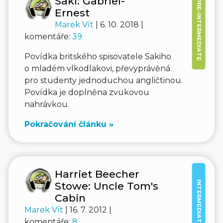
Saki: Gabriel-
PRE-INTERMEDIATE
Ernest
Marek Vít
| 6. 10. 2018 |
komentáře:
39
Povídka britského spisovatele Sakiho
o mladém vlkodlakovi, převyprávěná
pro studenty jednoduchou angličtinou.
Povídka je doplněna zvukovou
nahrávkou.
Pokračování článku »
Harriet Beecher
INTERMEDIATE
Stowe: Uncle Tom's
Cabin
Marek Vít
| 16. 7. 2012 |
komentáře:
8