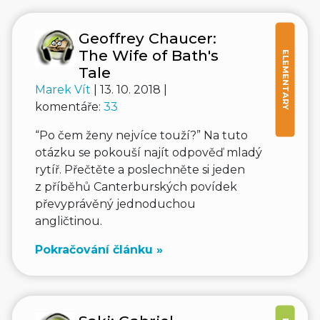
Geoffrey Chaucer:
The Wife of Bath's
ELEMENTARY
Tale
Marek Vít
| 13. 10. 2018 |
komentáře:
33
“Po čem ženy nejvíce touží?” Na tuto
otázku se pokouší najít odpověď mladý
rytíř. Přečtěte a poslechněte si jeden
z příběhů Canterburských povídek
převyprávěný jednoduchou
angličtinou.
Pokračování článku »