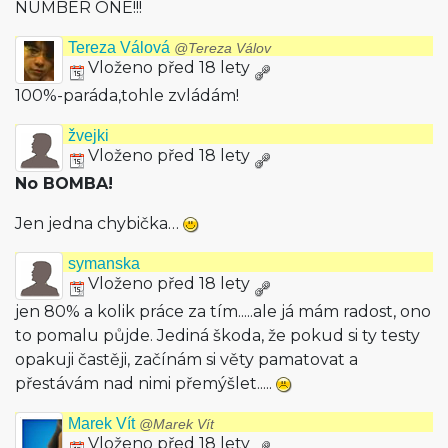
NUMBER ONE!!!
Tereza Válová
@Tereza Válov
Vloženo před 18 lety
100%-paráda,tohle zvládám!
žvejki
Vloženo před 18 lety
No BOMBA!
Jen jedna chybička…
symanska
Vloženo před 18 lety
jen 80% a kolik práce za tím.....ale já mám radost, ono
to pomalu půjde. Jediná škoda, že pokud si ty testy
opakuji častěji, začínám si věty pamatovat a
přestávám nad nimi přemýšlet.....
Marek Vít
@Marek Vít
Vloženo před 18 lety