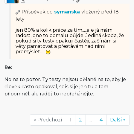
Příspěvek od
symanska
vložený
před 18
lety
jen 80% a kolik práce za tím.....ale já mám
radost, ono to pomalu půjde. Jediná škoda, že
pokud si ty testy opakuji častěji, začínám si
věty pamatovat a přestávám nad nimi
přemýšlet.....
Re:
No na to pozor. Ty testy nejsou dělané na to, aby je
člověk často opakoval, spíš si je jen tu a tam
připomněl, ale raději to nepřehánějte.
« Předchozí
1
2
...
4
Další »