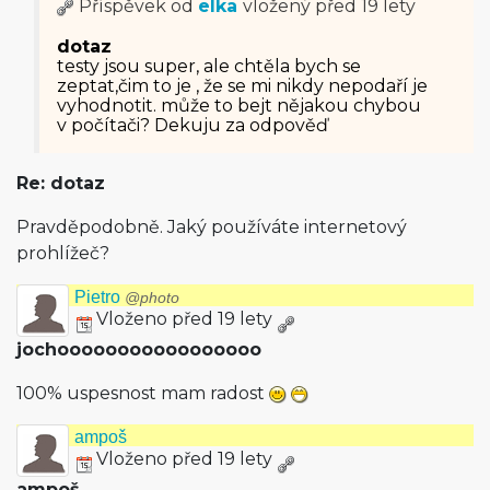
Příspěvek od
elka
vložený
před 19 lety
dotaz
testy jsou super, ale chtěla bych se
zeptat,čim to je , že se mi nikdy nepodaří je
vyhodnotit. může to bejt nějakou chybou
v počítači? Dekuju za odpověď
Re: dotaz
Pravděpodobně. Jaký používáte internetový
prohlížeč?
Pietro
@photo
Vloženo před 19 lety
jochooooooooo­oooooooo
100% uspesnost mam radost
ampoš
Vloženo před 19 lety
ampoš