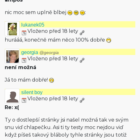
nic moc sem uplně blbej
:
lukanek05
Vloženo před 18 lety
hurááá, konečně mám něco 100% dobře
georgia
@georgia
Vloženo před 18 lety
není možná
Já to mám dobře!
silent boy
Vloženo před 18 lety
Re: x(
Ty o dostlepší stránky jsi našel možná tak ve svým
snu viď chlapečku. Asi ti ty testy moc nejdou viď
když píšeš takový bláboly tyhle stránky jsou totiž