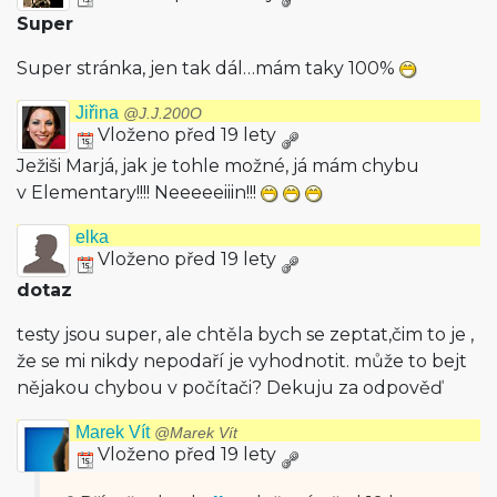
Super
Super stránka, jen tak dál…mám taky 100%
Jiřina
@J.J.200O
Vloženo před 19 lety
Ježiši Marjá, jak je tohle možné, já mám chybu
v Elementary!!!! Neeeeeiiin!!!
elka
Vloženo před 19 lety
dotaz
testy jsou super, ale chtěla bych se zeptat,čim to je ,
že se mi nikdy nepodaří je vyhodnotit. může to bejt
nějakou chybou v počítači? Dekuju za odpověď
Marek Vít
@Marek Vít
Vloženo před 19 lety