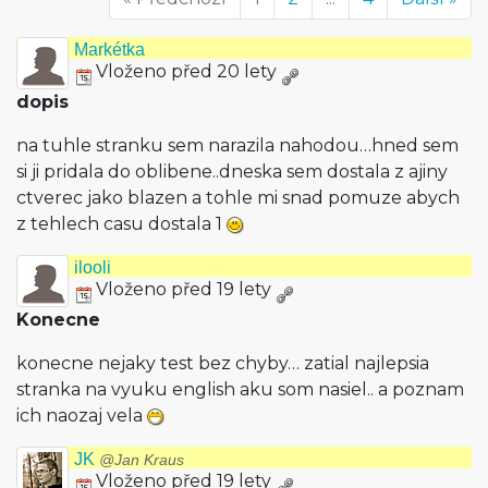
Markétka
Vloženo před 20 lety
dopis
na tuhle stranku sem narazila nahodou…hned sem
si ji pridala do oblibene..dneska sem dostala z ajiny
ctverec jako blazen a tohle mi snad pomuze abych
z tehlech casu dostala 1
ilooli
Vloženo před 19 lety
Konecne
konecne nejaky test bez chyby… zatial najlepsia
stranka na vyuku english aku som nasiel.. a poznam
ich naozaj vela
JK
@Jan Kraus
Vloženo před 19 lety