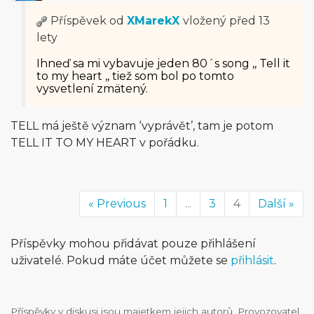
Příspěvek od
XMarekX
vložený
před 13
lety
Ihneď sa mi vybavuje jeden 80´s song ,, Tell it
to my heart ,, tiež som bol po tomto
vysvetlení zmätený.
TELL má ještě význam ‘vyprávět’, tam je potom
TELL IT TO MY HEART v pořádku.
« Previous
1
...
3
4
Další »
Příspěvky mohou přidávat pouze přihlášení
uživatelé. Pokud máte účet můžete se
přihlásit
.
Příspěvky v diskusi jsou majetkem jejich autorů. Provozovatel