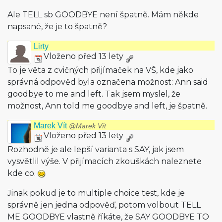
Ale TELL sb GOODBYE není špatně. Mám někde
napsané, že je to špatně?
Lirty
Vloženo před 13 lety
To je věta z cvičných přijímaček na VŠ, kde jako
správná odpověd byla označena možnost: Ann said
goodbye to me and left. Tak jsem myslel, že
možnost, Ann told me goodbye and left, je špatně.
Marek Vít
@Marek Vít
Vloženo před 13 lety
Rozhodně je ale lepší varianta s SAY, jak jsem
vysvětlil výše. V přijímacích zkouškách naleznete
kde co.
Jinak pokud je to multiple choice test, kde je
správně jen jedna odpověď, potom volbout TELL
ME GOODBYE vlastně říkáte, že SAY GOODBYE TO