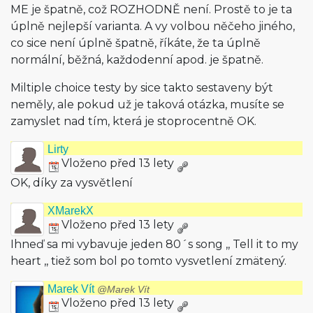
ME je špatně, což ROZHODNĚ není. Prostě to je ta
úplně nejlepší varianta. A vy volbou něčeho jiného,
co sice není úplně špatně, říkáte, že ta úplně
normální, běžná, každodenní apod. je špatně.
Miltiple choice testy by sice takto sestaveny být
neměly, ale pokud už je taková otázka, musíte se
zamyslet nad tím, která je stoprocentně OK.
Lirty
Vloženo před 13 lety
OK, díky za vysvětlení
XMarekX
Vloženo před 13 lety
Ihneď sa mi vybavuje jeden 80´s song ,, Tell it to my
heart ,, tiež som bol po tomto vysvetlení zmätený.
Marek Vít
@Marek Vít
Vloženo před 13 lety