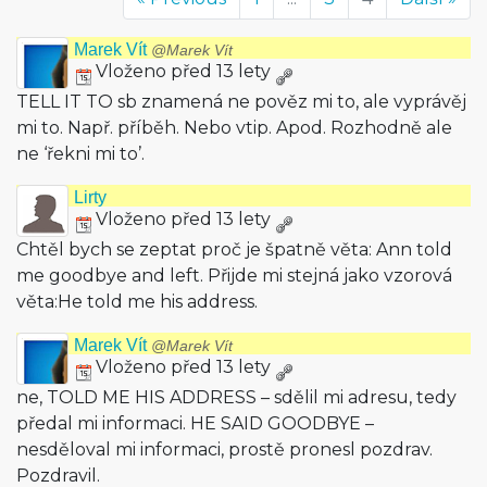
Marek Vít
@Marek Vít
Vloženo před 13 lety
TELL IT TO sb znamená ne pověz mi to, ale vyprávěj
mi to. Např. příběh. Nebo vtip. Apod. Rozhodně ale
ne ‘řekni mi to’.
Lirty
Vloženo před 13 lety
Chtěl bych se zeptat proč je špatně věta: Ann told
me goodbye and left. Přijde mi stejná jako vzorová
věta:He told me his address.
Marek Vít
@Marek Vít
Vloženo před 13 lety
ne, TOLD ME HIS ADDRESS – sdělil mi adresu, tedy
předal mi informaci. HE SAID GOODBYE –
nesděloval mi informaci, prostě pronesl pozdrav.
Pozdravil.