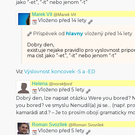
jako “-et”, “-it” nebo jenom “-t”
Marek Vít
@Marek Vít
Vloženo před 14 lety
Příspěvek od
hlavny
vložený
před 14 lety
Dobry den,
existuje nejake pravidlo pro vyslovnost pripon
ma cist jako “-et”, “-it” nebo jenom “-t”
Viz
Výslovnost koncovek -S a -ED
Helena
@norskfjord
Vloženo před 5 lety
Dobrý den, lze napsat otázku Were you bored? Nudi
you bored? ve smyslu Nenudil(a) jsi se… (např. pr
kamarádi atd.? – Je to prosím obojí gramaticky m
Roman Svozílek
@Roman Svozílek
Vloženo před 5 lety