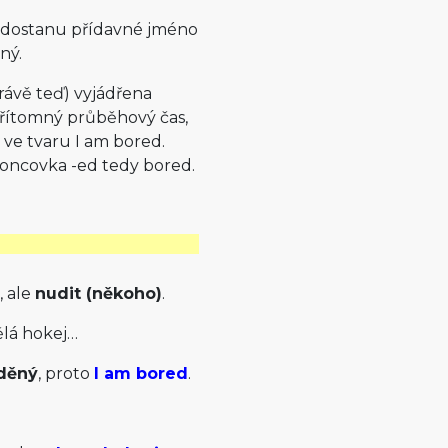
 dostanu přídavné jméno
ný.
rávě teď) vyjádřena
 přítomný průběhový čas,
 ve tvaru I am bored.
 koncovka -ed tedy bored.
, ale
nudit (někoho)
.
lá hokej…
děný
, proto
I am bored
.