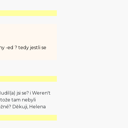
y -ed ? tedy jestli se
l(a) jsi se? i Weren't
otože tam nebyli
ožné? Děkuji, Helena