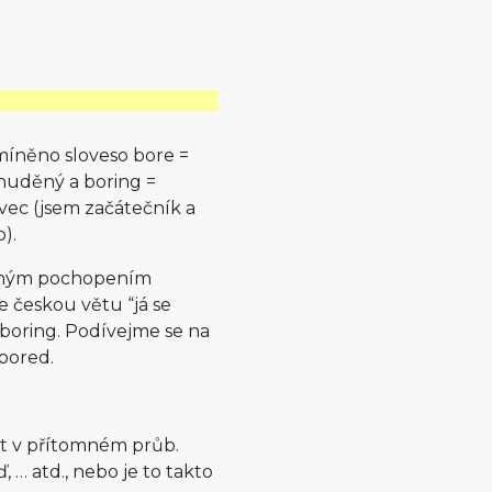
zmíněno sloveso bore =
nuděný a boring =
vec (jsem začátečník a
).
atným pochopením
e českou větu “já se
 boring. Podívejme se na
 bored.
at v přítomném průb.
, … atd., nebo je to takto