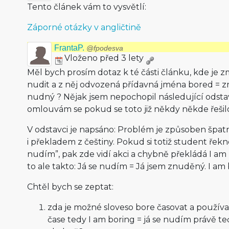
Tento článek vám to vysvětlí:
Záporné otázky v angličtině
FrantaP.
@fpodesva
Vloženo před 3 lety
Měl bych prosím dotaz k té části článku, kde je 
nudit a z něj odvozená přídavná jména bored = z
nudný ? Nějak jsem nepochopil následující odsta
omlouvám se pokud se toto již někdy někde řešilo
V odstavci je napsáno: Problém je způsoben šp
i překladem z češtiny. Pokud si totiž student řekn
nudím”, pak zde vidí akci a chybně překládá I am
to ale takto: Já se nudím = Já jsem znuděný. I am
Chtěl bych se zeptat:
zda je možné sloveso bore časovat a použív
čase tedy I am boring = já se nudím právě teď