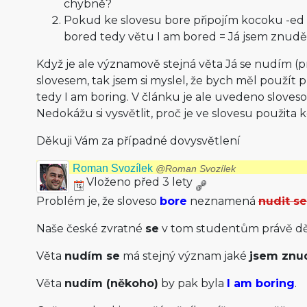
chybně?
Pokud ke slovesu bore připojím kocoku -ed
bored tedy větu I am bored = Já jsem znudě
Když je ale významově stejná věta Já se nudím (p
slovesem, tak jsem si myslel, že bych měl použít
tedy I am boring. V článku je ale uvedeno sloveso
Nedokážu si vysvětlit, proč je ve slovesu použita
Děkuji Vám za případné dovysvětlení
Roman Svozílek
@Roman Svozílek
Vloženo před 3 lety
Problém je, že sloveso
bore
neznamená
nudit se
Naše české zvratné
se
v tom studentům právě dě
Věta
nudím se
má stejný význam jaké
jsem znu
Věta
nudím (někoho)
by pak byla
I am boring
.