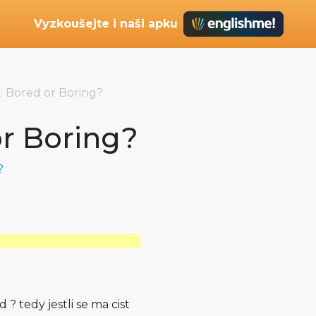
Vyzkoušejte i naši apku
: Bored or Boring?
or Boring?
?
 ? tedy jestli se ma cist