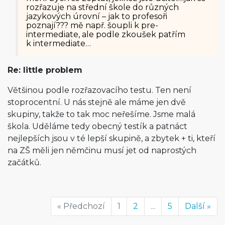
rozřazuje na střední škole do různých
jazykových úrovní – jak to profesoři
poznají??? mě např. šoupli k pre-
intermediate, ale podle zkoušek patřím
k intermediate…
Re: little problem
Většinou podle rozřazovacího testu. Ten není
stoprocentní. U nás stejně ale máme jen dvě
skupiny, takže to tak moc neřešíme. Jsme malá
škola. Uděláme tedy obecný testík a patnáct
nejlepších jsou v té lepší skupině, a zbytek + ti, kteří
na ZŠ měli jen němčinu musí jet od naprostých
začátků.
« Předchozí
1
2
...
5
Další »