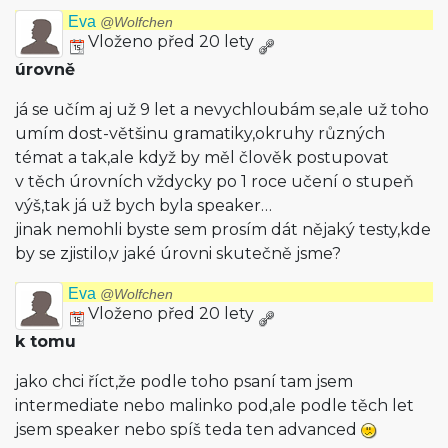
Eva
@Wolfchen
Vloženo před 20 lety
úrovně
já se učím aj už 9 let a nevychloubám se,ale už toho
umím dost-většinu gramatiky,okruhy různých
témat a tak,ale když by měl člověk postupovat
v těch úrovních vždycky po 1 roce učení o stupeň
výš,tak já už bych byla speaker…
jinak nemohli byste sem prosím dát nějaký testy,kde
by se zjistilo,v jaké úrovni skutečně jsme?
Eva
@Wolfchen
Vloženo před 20 lety
k tomu
jako chci říct,že podle toho psaní tam jsem
intermediate nebo malinko pod,ale podle těch let
jsem speaker nebo spíš teda ten advanced