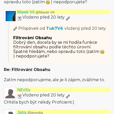
opravdu toto (zatím
) nepodporujete?
Marek Vít
@Marek Vít
Vloženo před 20 lety
Příspěvek od
Tuk7V6
vložený
před 20 lety
Filtrování Obsahu
Dobrý den, docela by se mi hodila funkce
filtrování obsahu podle těchto úrovní.
Špatně hledám, nebo opravdu toto (zatím
) nepodporujete?
Re: Filtrování Obsahu
Zatím nepodporujeme, ale je-li zájem, zvážíme to.
NEriSs
Vloženo před 20 lety
CHtěla bych být někdy Proficient:)
Jana
@janyska