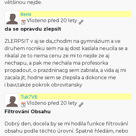
většinou nejde.
fremi
Vloženo před 20 lety
da se opravdu zlepsit
ZLERPSIT v aj se da,,chodim na gymnázium a ve
druhem rocniku sem na aj dost kaslala neucila se a
rikalal ze to nema cenu ze mi to nejde ze aj
nechapu, a pak me nechala ma profesorka
propadout, o prazdninacg sem zabrala, a vida aj mi
zacala jit, hodne sem se zlepsila a dokonce me
i bavi,takze pokrok obrovitansky
Tuk7V6
Vloženo před 20 lety
Filtrování Obsahu
Dobrý den, docela by se mi hodila funkce filtrování
obsahu podle těchto úrovní. Špatně hledám, nebo