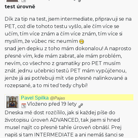
test úrovně
Dík za tip na test, jsem intermediate, připravuji se na
PET, což dle tohoto testu vyšlo, ale čím více se
učím, tím více znám a čím více znám, tím více si
myslím, že vůbec nic neumím
snad jen depku z toho mám dokonalou! A naprosto
přesně vím, kde mám zabrat, ale mám problém,
nevím, co všechno z gramatiky pro PET musím
znát. jednu učebnici testů PET mám vypůjčenou,
jenže já asi potřebuji mít vše přesně nalinkované a
rozepsané, a to mi teď tedy chybí!
Pavel Spilka
@Pajas
Vloženo před 19 lety
Dneska mě dost rozčílilo, jak si každej píše do
životopisu úroveň ADVANCED, tak jsem si hned
musel najít co přesně tahle úroveň obnáší. Prej
napiš si tam INTERMEDIATE a ani nemáš šanci se