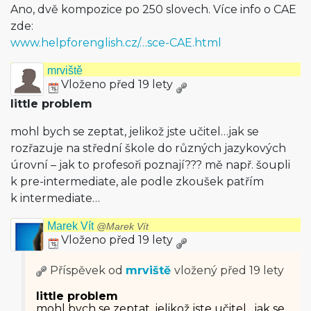
Ano, dvě kompozice po 250 slovech. Více info o CAE
zde:
www.helpforenglish.cz/…sce-CAE.html
mrviště
Vloženo před 19 lety
little problem
mohl bych se zeptat, jelikož jste učitel…jak se
rozřazuje na střední škole do různých jazykových
úrovní – jak to profesoři poznají??? mě např. šoupli
k pre-intermediate, ale podle zkoušek patřím
k intermediate…
Marek Vít
@Marek Vít
Vloženo před 19 lety
Příspěvek od
mrviště
vložený
před 19 lety
little problem
mohl bych se zeptat, jelikož jste učitel…jak se