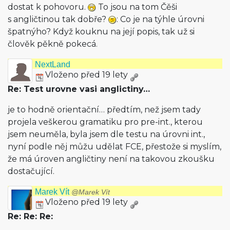
dostat k pohovoru.
To jsou na tom Čěši
s angličtinou tak dobře?
: Co je na týhle úrovni
špatnýho? Když kouknu na její popis, tak už si
člověk pěkně pokecá.
NextLand
Vloženo před 19 lety
Re: Test urovne vasi anglictiny…
je to hodně orientační… předtím, než jsem tady
projela veškerou gramatiku pro pre-int., kterou
jsem neuměla, byla jsem dle testu na úrovni int.,
nyní podle něj můžu udělat FCE, přestože si myslím,
že má úroven angličtiny není na takovou zkoušku
dostačující.
Marek Vít
@Marek Vít
Vloženo před 19 lety
Re: Re: Re: