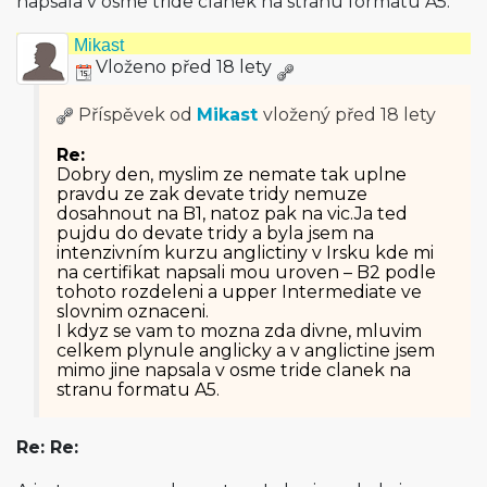
napsala v osme tride clanek na stranu formatu A5.
Mikast
Vloženo před 18 lety
Příspěvek od
Mikast
vložený
před 18 lety
Re:
Dobry den, myslim ze nemate tak uplne
pravdu ze zak devate tridy nemuze
dosahnout na B1, natoz pak na vic.Ja ted
pujdu do devate tridy a byla jsem na
intenzivním kurzu anglictiny v Irsku kde mi
na certifikat napsali mou uroven – B2 podle
tohoto rozdeleni a upper Intermediate ve
slovnim oznaceni.
I kdyz se vam to mozna zda divne, mluvim
celkem plynule anglicky a v anglictine jsem
mimo jine napsala v osme tride clanek na
stranu formatu A5.
Re: Re: