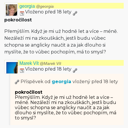
georgia
@georgia
Vloženo před 18 lety
pokročilost
Přemýšlím. Když je mi už hodně let a více – méně.
Nezáleží mi na zkouškách, jestli budu vůbec
schopna se anglicky naučit a za jak dlouho si
myslíte, že to vůbec pochopím, má to smysl?
Marek Vít
@Marek Vít
Vloženo před 18 lety
Příspěvek od
georgia
vložený
před 18 lety
pokročilost
Přemýšlím. Když je mi už hodně let a více –
méně. Nezáleží mi na zkouškách, jestli budu
vůbec schopna se anglicky naučit a za jak
dlouho si myslíte, že to vůbec pochopím, má
to smysl?