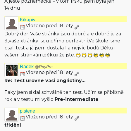
A jeste poznamecka – v tom Irsku jsem byla jen
14 dnu
Kikapiv
Vloženo před 18 lety
Dobrý den.Vaše stránky jsou dobré ale dobré je za
3.,vaše xtránky jsou přímo perfektní.Ve škole jsme
psali test a já jsem dostala 1 a nejvíc bodů.Děkuji
vašem stránkám,děkuji že jste.
Radek
@RayPro
Vloženo před 18 lety
Re: Test urovne vasi anglictiny…
Taky jsem si dal schválně ten test. Učím se přibližně
rok a v testu mi vyšlo
Pre-intermediate
.
p.stene
Vloženo před 18 lety
třídění