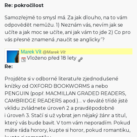
Re: pokročilost
Samozřejmě to smysl má. Za jak dlouho, na to vám
odpovědět nemůžu. 1) Neznám vás, nevím jak se
učíte a jak moc se učíte, ani jak vám to jde 2) Co pro
vás přesně znamená ‚naučit se anglicky‘?
Marek Vít
@Marek Vít
Vloženo před 18 lety
Re:
Projděte si v odborné literatuře zjednodušené
knížky od OXFORD BOOKWORMS a nebo
PENGUIN (popř. MACMILLAN GRADED READERS,
CAMBRIDGE READERS apod.)… v deváté třídě jistě
vklidu zvládnete úroveň 2 a pravděpodobně
i úroveň 3. Stačí si už vybrat jen nějaký žánr a titul,
který vás bude bavit. V tom vám neporadím. Pokud
máte ráda horory, kupte si horor, pokud romantiku,