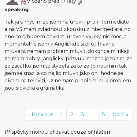
Vloženo před 17 lety
speaking
Tak ja si myslim ze jsem na urovni pre-intermediate
a na VS mam zvladnout zkousku z intermediate..no
ono co si budem povidat, uroven vyuky, nic moc, a
momentalne jsem v Anglii, kde si piluji hlavne
mluveni, nemam problem mluvit, dokonce mi rikaji
ze mam dobry ,,anglicky''priz­vuk, mozna je to tim, ze
ze zacatku jsem se stydela za to ze to neumim tak
jsem se snazila co nejlip mluvit jako oni, hodne se
divam na televizi, uz nemam problem, muj problem
jsou slovicka a gramatika..
« Previous
1
2
3
...
5
Další »
Příspěvky mohou přidávat pouze přihlášení