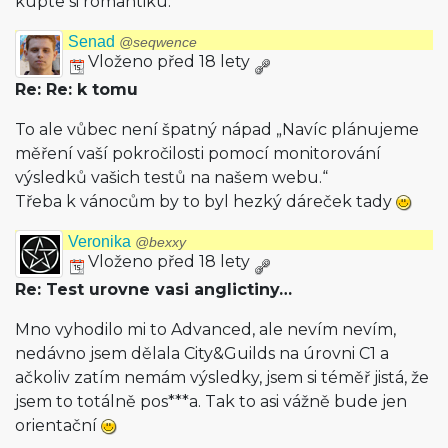
kupte si romantiku.
Senad
@seqwence
Vloženo před 18 lety
Re: Re: k tomu
To ale vůbec není špatný nápad „Navíc plánujeme
měření vaší pokročilosti pomocí monitorování
výsledků vašich testů na našem webu.“
Třeba k vánocům by to byl hezký dáreček tady
Veronika
@bexxy
Vloženo před 18 lety
Re: Test urovne vasi anglictiny…
Mno vyhodilo mi to Advanced, ale nevím nevím,
nedávno jsem dělala City&Guilds na úrovni C1 a
ačkoliv zatím nemám výsledky, jsem si téměř jistá, že
jsem to totálně pos***a. Tak to asi vážně bude jen
orientační