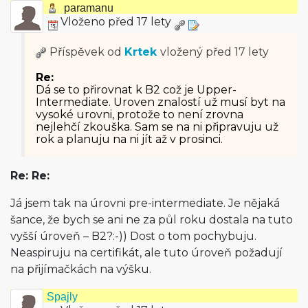
paramanu
Vloženo před 17 lety
Příspěvek od
Krtek
vložený
před 17 lety
Re:
Dá se to přirovnat k B2 což je Upper-
Intermediate. Uroven znalostí už musí byt na
vysoké urovni, protože to není zrovna
nejlehčí zkouška. Sam se na ni připravuju už
rok a planuju na ni jít až v prosinci.
Re: Re:
Já jsem tak na úrovni pre-intermediate. Je nějaká
šance, že bych se ani ne za půl roku dostala na tuto
vyšší úroveň – B2?:-)) Dost o tom pochybuju.
Neaspiruju na certifikát, ale tuto úroveň požadují
na přijímačkách na výšku.
Spajly