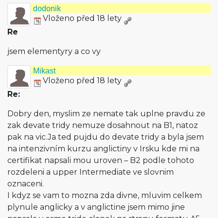
dodonik
Vloženo před 18 lety
Re
jsem elementyry a co vy
Mikast
Vloženo před 18 lety
Re:
Dobry den, myslim ze nemate tak uplne pravdu ze
zak devate tridy nemuze dosahnout na B1, natoz
pak na vic.Ja ted pujdu do devate tridy a byla jsem
na intenzivním kurzu anglictiny v Irsku kde mi na
certifikat napsali mou uroven – B2 podle tohoto
rozdeleni a upper Intermediate ve slovnim
oznaceni.
I kdyz se vam to mozna zda divne, mluvim celkem
plynule anglicky a v anglictine jsem mimo jine