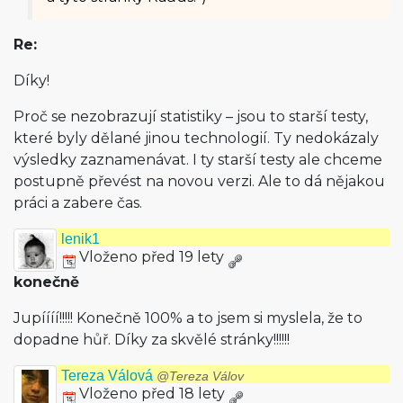
Re:
Díky!
Proč se nezobrazují statistiky – jsou to starší testy,
které byly dělané jinou technologií. Ty nedokázaly
výsledky zaznamenávat. I ty starší testy ale chceme
postupně převést na novou verzi. Ale to dá nějakou
práci a zabere čas.
lenik1
Vloženo před 19 lety
konečně
Jupíííí!!!!! Konečně 100% a to jsem si myslela, že to
dopadne hůř. Díky za skvělé stránky!!!!!!
Tereza Válová
@Tereza Válov
Vloženo před 18 lety