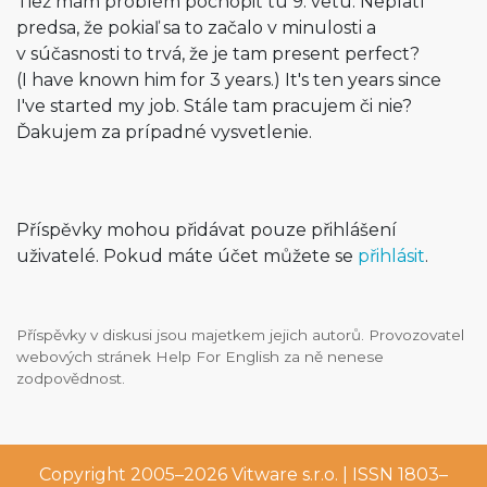
Tiež mám problém pochopiť tú 9. vetu. Neplatí
predsa, že pokiaľ sa to začalo v minulosti a
v súčasnosti to trvá, že je tam present perfect?
(I have known him for 3 years.) It's ten years since
I've started my job. Stále tam pracujem či nie?
Ďakujem za prípadné vysvetlenie.
Příspěvky mohou přidávat pouze přihlášení
uživatelé. Pokud máte účet můžete se
přihlásit
.
Příspěvky v diskusi jsou majetkem jejich autorů. Provozovatel
webových stránek Help For English za ně nenese
zodpovědnost.
Copyright 2005–2026
Vitware s.r.o.
| ISSN 1803–