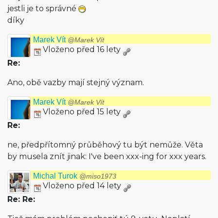
jestli je to správné
díky
Marek Vít
@Marek Vít
Vloženo před 16 lety
Re:
Ano, obě vazby mají stejný význam.
Marek Vít
@Marek Vít
Vloženo před 15 lety
Re:
ne, předpřítomný průběhový tu být nemůže. Věta
by musela znít jinak: I've been xxx-ing for xxx years.
Michal Turok
@miso1973
Vloženo před 14 lety
Re: Re: