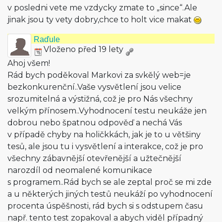
v posledni vete me vzdycky zmate to „since“.Ale
jinak jsou ty vety dobry,chce to holt vice makat
Raďule
Vloženo před 19 lety
Ahoj všem!
Rád bych poděkoval Markovi za svkělý web=je
bezkonkurenční­..Vaše vysvětlení jsou velice
srozumitelná a výstižná, což je pro Nás všechny
velkým přínosem..Vyhod­nocení testu neukáže jen
dobrou nebo špatnou odpověď a nechá Vás
v případě chyby na holičkkách, jak je to u většiny
tesů, ale jsou tu i vysvětlení a interakce, což je pro
všechny zábavnější otevřenější a užtečnější
narozdíl od neomalené komunikace
s programem..Rád bych se ale zeptal proč se mi zde
a u některých jiných testů neukáží po vyhodnocení
procenta úspěšnosti, rád bych si s odstupem času
např. tento test zopakoval a abych viděl případný