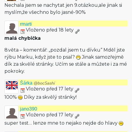
Nechala jsem se nachytat jen 9.otázkou,ale jinak si
myslím,že všechno bylo jasné-90%
rmarti
Vloženo před 18 lety
malá chybička
8.věta – komentář: „pozdal jsem tu dívku“ Mděl jste
rýbu Marku, když jste to psal?
Jinak samozřejmě
dík za skvělé stránky. Učím se stále a můžete i za mé
pokroky.
Šárka
@bocSashi
Vloženo před 17 lety
100%
Díky za skvělý stránky!
jano390
Vloženo před 17 lety
super test… lenze mne to nejako nejde do hlavy