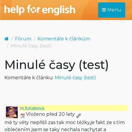
Menu
Fórum
Komentáře k článkům
Minulé časy (test)
Minulé časy (test)
Komentáře k článku:
Minulé časy (test)
m.furiakova
Vloženo před 20 lety
mě ty věty nepřišli zas tak moc těžky,je fakt ze s tím
oblečením jsem se taky nechala nachytat a