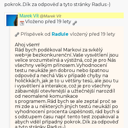
pokrok..Dík za odpověď a tyto stránky Raďus:-)
Marek Vít
@Marek Vít
Vloženo před 19 lety
Příspěvek od
Raďule
vložený
před 19 lety
Ahoj všem!
Rád bych poděkoval Markovi za svkělý
web=je bezkonkurenční­..Vaše vysvětlení jsou
velice srozumitelná a výstižná, což je pro Nás
všechny velkým přínosem..Vyhod­nocení
testu neukáže jen dobrou nebo špatnou
odpověď a nechá Vás v případě chyby na
holičkkách, jak je to u většiny tesů, ale jsou tu
i vysvětlení a interakce, což je pro všechny
zábavnější otevřenější a užtečnější narozdíl
od neomalené komunikace
s programem..Rád bych se ale zeptal proč se
mi zde a u některých jiných testů neukáží po
vyhodnocení procenta úspěšnosti, rád bych si
s odstupem času např. tento test zopakoval a
abych viděl případný pokrok..Dík za odpověď
a tyto stránky Raďus:-)