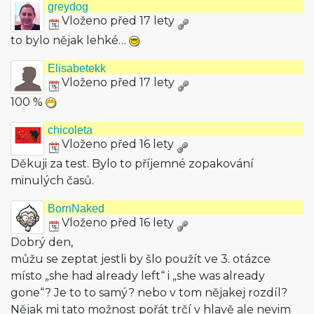
greydog
Vloženo před 17 lety
to bylo nějak lehké…
Elisabetekk
Vloženo před 17 lety
100 %
chicoleta
Vloženo před 16 lety
Děkuji za test. Bylo to příjemné zopakování
minulých časů.
BornNaked
Vloženo před 16 lety
Dobrý den,
můžu se zeptat jestli by šlo použít ve 3. otázce
místo „she had already left“ i „she was already
gone“? Je to to samý? nebo v tom nějakej rozdíl?
Nějak mi tato možnost pořát trčí v hlavě ale nevim