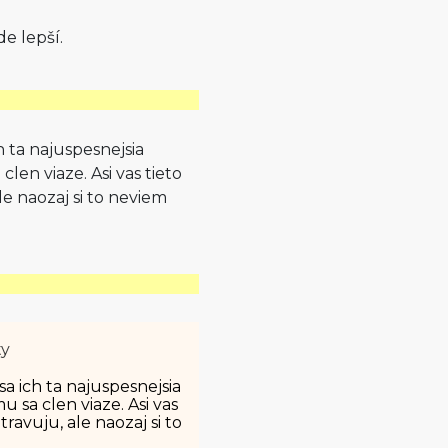
e lepší.
h ta najuspesnejsia
len viaze. Asi vas tieto
le naozaj si to neviem
ty
sa ich ta najuspesnejsia
 sa clen viaze. Asi vas
ravuju, ale naozaj si to