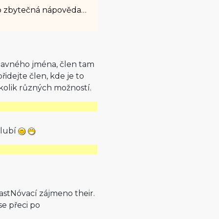
ako zbytečná nápověda…
ídavného jména, člen tam
idejte člen, kde je to
kolik různých možností.
hlubí
astNóvací zájmeno their.
se přeci po