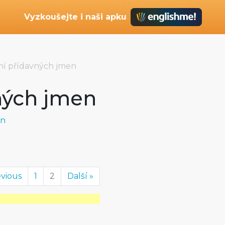
Vyzkoušejte i naši apku
í přídavných jmen
ných jmen
en
evious
1
2
Další »