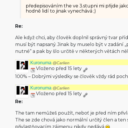
předepisováním the ve 3.stupni mi přijde j
hodně lidí to jinak vynechává ;)
Re:
Ale když chci, aby člověk doplnil správný tvar př
musí být napsaný. Jinak by muselo být v zadání „př
nutné“ a pak by šlo určitě v některých větách ně
Kuronuma
@Carlien
Vloženo před 15 lety
100% – Dobrými výsledky se člověk vždy rád poc
Kuronuma
@Carlien
Vloženo před 15 lety
Re:
The tam nemůžeš použít, neboť je před ním přivl
The se zde chová jako normální určitý člen a ten 
přivlastňovacím zájmenu nikdy nedává