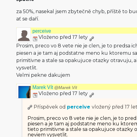
za 50%, nasekal jsem zbytečně chyb, příště to bud
ať se daří.
perceive
Vloženo před 17 lety
Prosim, preco vo 8 vete nie je clen, je to predsa ic
piesen a je tam aj podstatne meno ku ktoremu sa c
primitivne a stale sa opakujuce otazky otravuju, a
vysvetlit.
Velmi pekne dakujem
Marek Vít
@Marek Vít
Vloženo před 17 lety
Příspěvek od
perceive
vložený
před 17 le
Prosim, preco vo 8 vete nie je clen, je to pred
piesen a je tam aj podstatne meno ku ktoremu
tieto primitivne a stale sa opakujuce otazky ot
neviem vysvetlit.