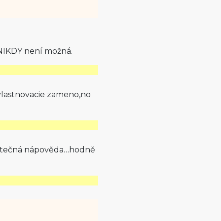
 NIKDY není možná.
ivlastnovacie zameno,no
zbytečná nápověda…hodně