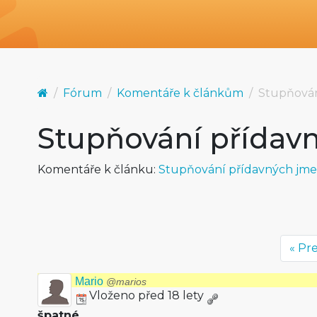
Fórum
Komentáře k článkům
Stupňován
Stupňování přídav
Komentáře k článku:
Stupňování přídavných jm
« Pr
Mario
@marios
Vloženo před 18 lety
špatné