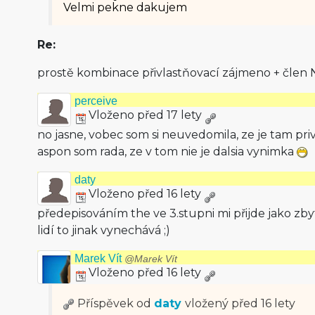
Velmi pekne dakujem
Re:
prostě kombinace přivlastňovací zájmeno + člen
perceive
Vloženo před 17 lety
no jasne, vobec som si neuvedomila, ze je tam pr
aspon som rada, ze v tom nie je dalsia vynimka
daty
Vloženo před 16 lety
předepisováním the ve 3.stupni mi přijde jako 
lidí to jinak vynechává ;)
Marek Vít
@Marek Vít
Vloženo před 16 lety
Příspěvek od
daty
vložený
před 16 lety