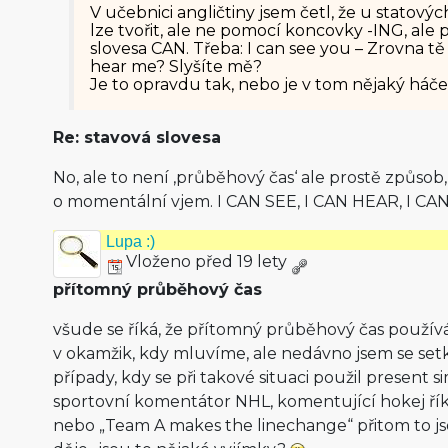
V učebnici angličtiny jsem četl, že u statový
lze tvořit, ale ne pomocí koncovky -ING, a
slovesa CAN. Třeba: I can see you – Zrovna t
hear me? Slyšíte mě?
Je to opravdu tak, nebo je v tom nějaký háč
Re: stavová slovesa
No, ale to není ‚průběhový čas‘ ale prostě způsob, 
o momentální vjem. I CAN SEE, I CAN HEAR, I CAN
Lupa :)
Vloženo před 19 lety
přítomný průběhový čas
všude se říká, že přítomný průběhový čas použív
v okamžik, kdy mluvíme, ale nedávno jsem se setk
případy, kdy se při takové situaci použil present 
sportovní komentátor NHL, komentující hokej řík
nebo „Team A makes the linechange“ přitom to js