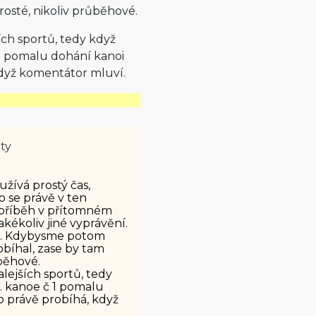
rosté, nikoliv průběhové.
ch sportů, tedy když
1 pomalu dohání kanoi
 když komentátor mluví.
ety
žívá prostý čas,
o se právě v ten
y příběh v přítomném
jakékoliv jiné vyprávění.
as. Kdybysme potom
obíhal, zase by tam
běhové.
ejších sportů, tedy
. kanoe č 1 pomalu
hno právě probíhá, když