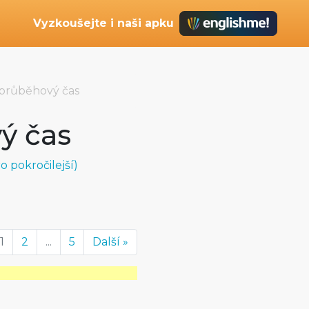
Vyzkoušejte i naši apku
průběhový čas
ý čas
 pokročilejší)
1
2
...
5
Další »