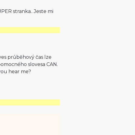
PER stranka.. Jeste mi
oves průběhový čas lze
 pomocného slovesa CAN.
 you hear me?