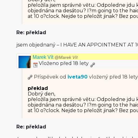
přeložila jsem správně větu: Odpoledne jdu k
objednána na desátou? I?m going to the haid
at 10 o?clock. Nejde to přeložit jinak? Bez p
Re: překlad
jsem objednaný – I HAVE AN APPOINTMENT AT 10
Marek Vít
@Marek Vít
Vloženo před 18 lety
Příspěvek od
iveta90
vložený
před 18 lety
překlad
Dobrý den,
přeložila jsem správně větu: Odpoledne jdu k
objednána na desátou? I?m going to the haid
at 10 o?clock. Nejde to přeložit jinak? Bez p
Re: překlad