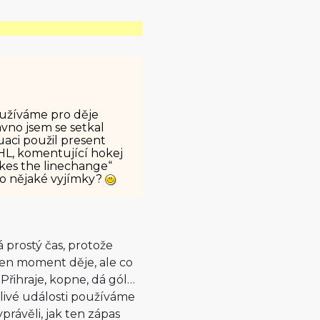
oužíváme pro děje
vno jsem se setkal
tuaci použil present
HL, komentující hokej
kes the linechange“
 to nějaké vyjímky?
 prostý čas, protože
ten moment děje, ale co
Přihraje, kopne, dá gól…
otlivé události používáme
rávěli, jak ten zápas