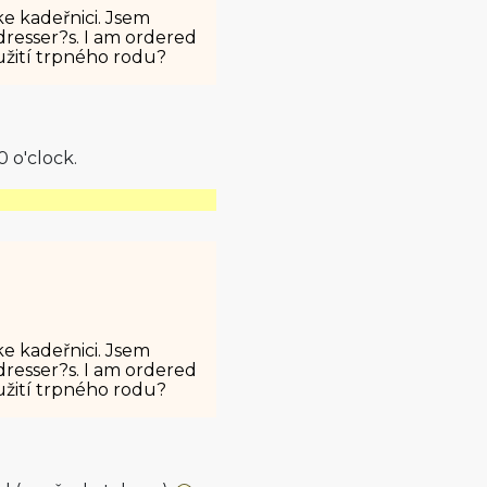
e kadeřnici. Jsem
resser?s. I am ordered
oužití trpného rodu?
 o'clock.
e kadeřnici. Jsem
resser?s. I am ordered
oužití trpného rodu?