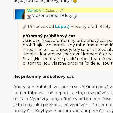
děje.. jsou to nějaké vyjímky?
Marek Vít
@Marek Vít
Vloženo před 19 lety
Příspěvek od
Lupa :)
vložený
před 19 lety
přítomný průběhový čas
všude se říká, že přítomný průběhový čas p
probíhající v okamžik, kdy mluvíme, ale nedá
hned s několika případy, kdy se při takové si
simple – konkrétně sportovní komentátor N
říkal: „He shoots the puck“ nebo „Team A ma
přitom to jsou vlastně probíhající děje.. jsou
Re: přítomný průběhový čas
Ano, v komentářích ve sportu se většinou používá
komentátor vlastně nepopisuje to, co se právě v 
se stalo. Vypráví jakoby příběh v přítomném čase: 
je to tedy jako jakékoliv jiné vyprávění. Pro jedn
prostý čas. Kdybysme potom s odstaupem času vyp