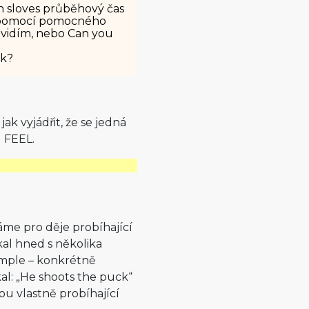
ch sloves průběhový čas
le pomocí pomocného
ě vidím, nebo Can you
ek?
jak vyjádřit, že se jedná
 FEEL.
áme pro děje probíhající
al hned s několika
simple – konkrétně
al: „He shoots the puck“
ou vlastně probíhající