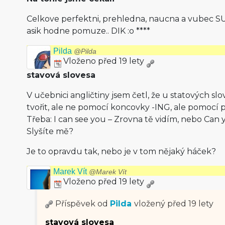
Celkove perfektni, prehledna, naucna a vubec SU
asik hodne pomuze.. DIK :o ****
Pilda
@Pilda
Vloženo před 19 lety
stavová slovesa
V učebnici angličtiny jsem četl, že u statových sl
tvořit, ale ne pomocí koncovky -ING, ale pomocí
Třeba: I can see you – Zrovna tě vidím, nebo Can
Slyšíte mě?
Je to opravdu tak, nebo je v tom nějaký háček?
Marek Vít
@Marek Vít
Vloženo před 19 lety
Příspěvek od
Pilda
vložený
před 19 lety
stavová slovesa