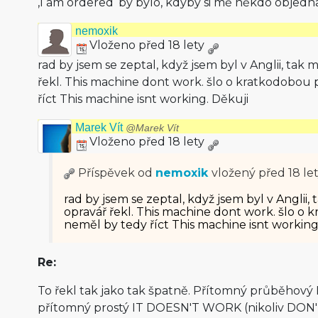
‚I am ordered‘ by bylo, kdyby si mě někdo objedna
nemoxik
Vloženo před 18 lety
rad by jsem se zeptal, když jsem byl v Anglii, tak 
řekl. This machine dont work. šlo o kratkodobo
říct This machine isnt working. Děkuji
Marek Vít
@Marek Vít
Vloženo před 18 lety
Příspěvek od
nemoxik
vložený
před 18 le
rad by jsem se zeptal, když jsem byl v Anglii,
opravář řekl. This machine dont work. šlo 
neměl by tedy říct This machine isnt working
Re:
To řekl tak jako tak špatně. Přítomný průběhov
přítomný prostý IT DOESN'T WORK (nikoliv DON'