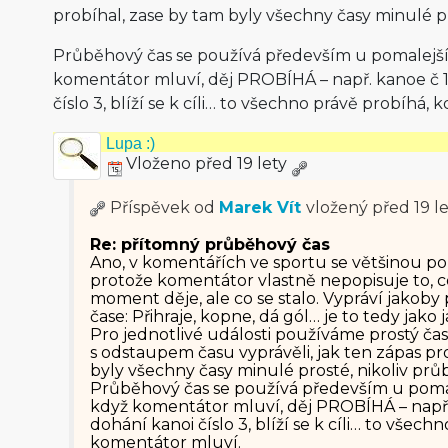
probíhal, zase by tam byly všechny časy minulé p
Průběhový čas se používá především u pomalejší
komentátor mluví, děj PROBÍHÁ – např. kanoe č 
číslo 3, blíží se k cíli… to všechno právě probíhá,
Lupa :)
Vloženo před 19 lety
Příspěvek od
Marek Vít
vložený
před 19 l
Re: přítomný průběhový čas
Ano, v komentářích ve sportu se většinou pou
protože komentátor vlastně nepopisuje to, c
moment děje, ale co se stalo. Vypráví jakob
čase: Přihraje, kopne, dá gól… je to tedy jako 
Pro jednotlivé události používáme prostý č
s odstaupem času vyprávěli, jak ten zápas pr
byly všechny časy minulé prosté, nikoliv prů
Průběhový čas se používá především u pomal
když komentátor mluví, děj PROBÍHÁ – např
dohání kanoi číslo 3, blíží se k cíli… to všec
komentátor mluví.