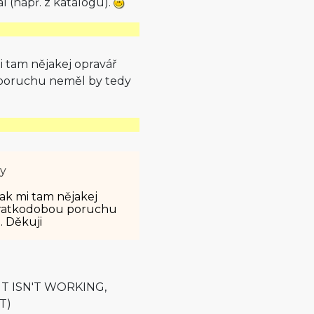
l (např. z katalogu).
mi tam nějakej opravář
u poruchu neměl by tedy
ty
 tak mi tam nějakej
o kratkodobou poruchu
. Děkuji
ý IT ISN'T WORKING,
T)