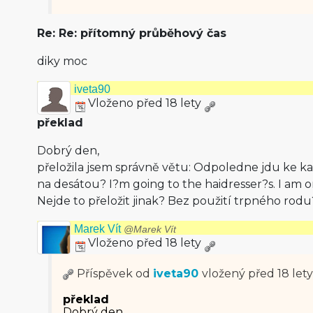
Re: Re: přítomný průběhový čas
diky moc
iveta90
Vloženo před 18 lety
překlad
Dobrý den,
přeložila jsem správně větu: Odpoledne jdu ke k
na desátou? I?m going to the haidresser?s. I am o
Nejde to přeložit jinak? Bez použití trpného rodu
Marek Vít
@Marek Vít
Vloženo před 18 lety
Příspěvek od
iveta90
vložený
před 18 lety
překlad
Dobrý den,