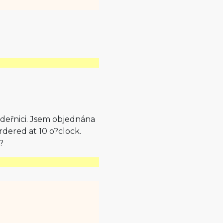
adeřnici. Jsem objednána
rdered at 10 o?clock.
?