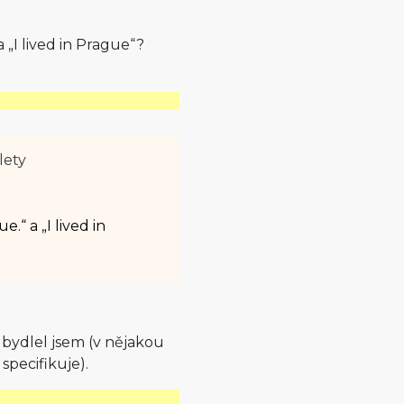
a „I lived in Prague“?
lety
e.“ a „I lived in
– bydlel jsem (v nějakou
pecifikuje).