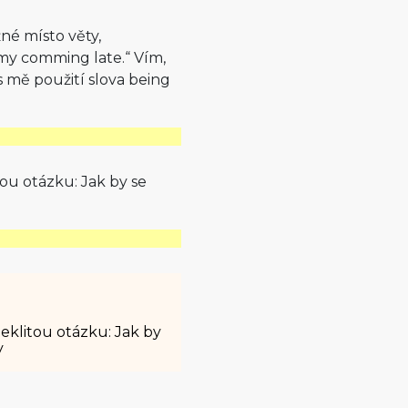
né místo věty,
o my comming late.“ Vím,
 mě použití slova being
ou otázku: Jak by se
eklitou otázku: Jak by
y