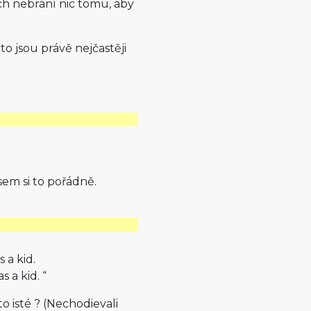
ch nebrání nic tomu, aby
to jsou právě nejčastěji
em si to pořádně.
 a kid.
 a kid. “
 isté ? (Nechodievali