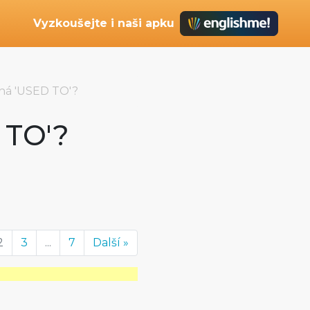
Vyzkoušejte i naši apku
ná 'USED TO'?
 TO'?
2
3
...
7
Další »