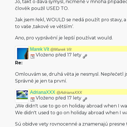
Jo, takt o dává symysl, nicméně v mnoha případe
člověk použil USED TO.
Jak jsem řekl, WOULD se nedá použít pro stavy, a 
to vaše ‚takové ve větším‘.
Ano, pro vyprávění je lepší používat would.
Marek Vít
@Marek Vít
Vloženo před 17 lety
Re:
Omlouvám se, druhá věta je nesmysl. Nepřečetl js
Správně je jen ta první.
AdrianaXXX
@AdrianaXXX
Vloženo před 17 lety
„We didn't use to go on holiday abroad when I was
We didn't used to go on holiday abroad when I was
Sú obidve vety rovnocenné a znamenajú presne to