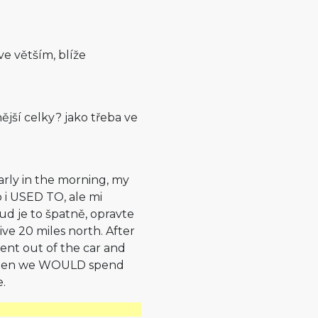
ve větším, blíže
ší celky? jako třeba ve
arly in the morning, my
 i USED TO, ale mi
 je to špatně, opravte
ve 20 miles north. After
ent out of the car and
d. Then we WOULD spend
e.