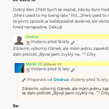
Dobrý den. Chtěl bych se zeptat, zda by bylo mož
„She's used to my being late.“ říct, „She's used t
že první způsob je každopádně správně, ale občas
hned nenapadne. Děkuji!
Ondrus
Vloženo před 16 lety
Zdravím, výborný článek, ale mám jednu zapeklit
dalo přeložit „Býval jsem zvyklý na…“? Díky
Marek Vít
@Marek Vít
Vloženo před 16 lety
Příspěvek od
Ondrus
vložený
před 16 lety
Zdravím, výborný článek, ale mám jednu zap
se dalo přeložit „Býval jsem zvyklý na…“? Dík
Re: