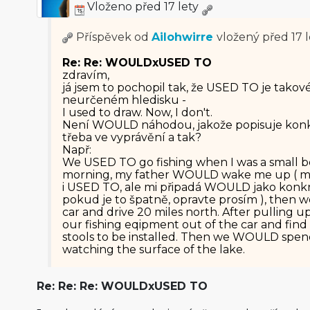
Vloženo před 17 lety
Příspěvek od
Ailohwirre
vložený
před 17 l
Re: Re: WOULDxUSED TO
zdravím,
já jsem to pochopil tak, že USED TO je takové
neurčeném hledisku -
I used to draw. Now, I don't.
Není WOULD náhodou, jakože popisuje konkr
třeba ve vyprávění a tak?
Např:
We USED TO go fishing when I was a small bo
morning, my father WOULD wake me up ( mám
i USED TO, ale mi připadá WOULD jako konk
pokud je to špatně, opravte prosím ), then
car and drive 20 miles north. After pulling 
our fishing eqipment out of the car and find
stools to be installed. Then we WOULD spend
watching the surface of the lake.
Re: Re: Re: WOULDxUSED TO