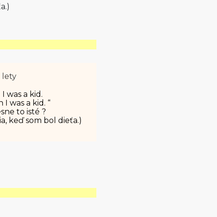
a.)
 lety
I was a kid.
I was a kid. “
ne to isté ?
, keď som bol dieťa.)