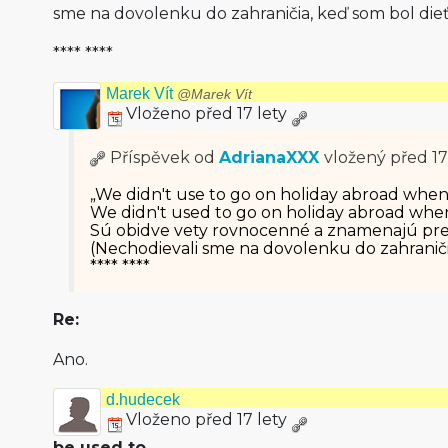
sme na dovolenku do zahraničia, keď som bol dieť
**** ****
Marek Vít
@Marek Vít
Vloženo před 17 lety
Příspěvek od
AdrianaXXX
vložený
před 17
„We didn't use to go on holiday abroad when 
We didn't used to go on holiday abroad when 
Sú obidve vety rovnocenné a znamenajú pres
(Nechodievali sme na dovolenku do zahraničia
**** ****
Re:
Ano.
d.hudecek
Vloženo před 17 lety
be used to