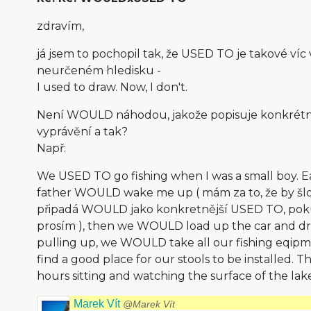
zdravím,
já jsem to pochopil tak, že USED TO je takové víc 
neurčeném hledisku -
I used to draw. Now, I don't.
Není WOULD náhodou, jakože popisuje konkrétněj
vyprávění a tak?
Např:
We USED TO go fishing when I was a small boy. E
father WOULD wake me up ( mám za to, že by šlo
připadá WOULD jako konkretnější USED TO, pokud
prosím ), then we WOULD load up the car and dri
pulling up, we WOULD take all our fishing eqipm
find a good place for our stools to be installe
hours sitting and watching the surface of the lak
Marek Vít
@Marek Vít