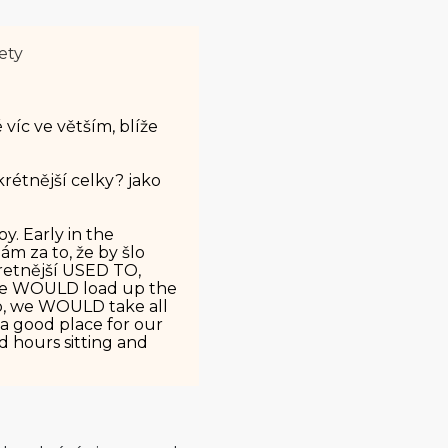
ety
 víc ve větším, blíže
étnější celky? jako
y. Early in the
 za to, že by šlo
retnější USED TO,
 we WOULD load up the
up, we WOULD take all
 a good place for our
 hours sitting and