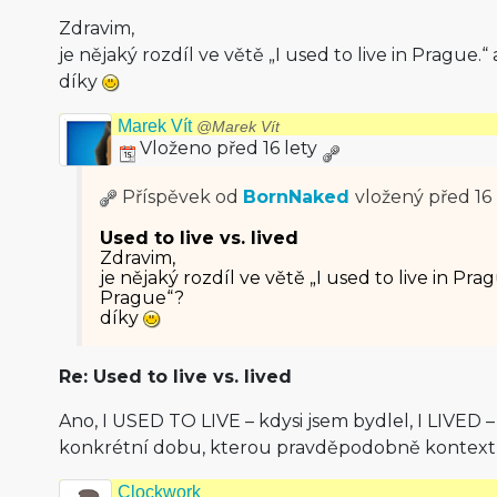
Zdravim,
je nějaký rozdíl ve větě „I used to live in Prague.“ 
díky
Marek Vít
@Marek Vít
Vloženo před 16 lety
Příspěvek od
BornNaked
vložený
před 16 
Used to live vs. lived
Zdravim,
je nějaký rozdíl ve větě „I used to live in Pragu
Prague“?
díky
Re: Used to live vs. lived
Ano, I USED TO LIVE – kdysi jsem bydlel, I LIVED 
konkrétní dobu, kterou pravděpodobně kontext s
Clockwork