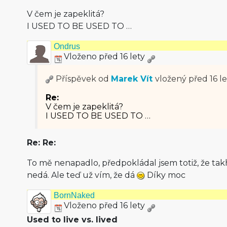
V čem je zapeklitá?
I USED TO BE USED TO …
Ondrus
Vloženo před 16 lety
Příspěvek od
Marek Vít
vložený
před 16 le
Re:
V čem je zapeklitá?
I USED TO BE USED TO …
Re: Re:
To mě nenapadlo, předpokládal jsem totiž, že tak
nedá. Ale teď už vím, že dá
Díky moc
BornNaked
Vloženo před 16 lety
Used to live vs. lived