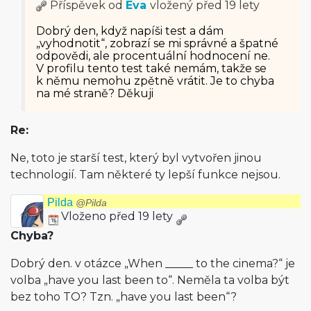
Příspěvek od
Eva
vložený
před 19 lety
Dobrý den, když napíši test a dám
„vyhodnotit“, zobrazí se mi správné a špatné
odpovědi, ale procentuální hodnocení ne.
V profilu tento test také nemám, takže se
k němu nemohu zpětně vrátit. Je to chyba
na mé straně? Děkuji
Re:
Ne, toto je starší test, který byl vytvořen jinou
technologií. Tam některé ty lepší funkce nejsou.
Pilda
@Pilda
Vloženo před 19 lety
Chyba?
Dobrý den. v otázce „When _____ to the cinema?“ je
volba „have you last been to“. Neměla ta volba být
bez toho TO? Tzn. „have you last been“?