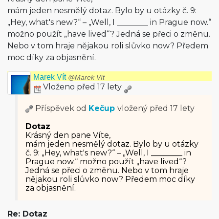
mám jeden nesmělý dotaz. Bylo by u otázky č. 9:
„Hey, what's new?“ – „Well, I ________ in Prague now.“
možno použít „have lived“? Jedná se přeci o změnu.
Nebo v tom hraje nějakou roli slůvko now? Předem
moc díky za objasnění.
Marek Vít
@Marek Vít
Vloženo před 17 lety
Příspěvek od
Kečup
vložený
před 17 lety
Dotaz
Krásný den pane Víte,
mám jeden nesmělý dotaz. Bylo by u otázky
č. 9: „Hey, what's new?“ – „Well, I ________ in
Prague now.“ možno použít „have lived“?
Jedná se přeci o změnu. Nebo v tom hraje
nějakou roli slůvko now? Předem moc díky
za objasnění.
Re: Dotaz