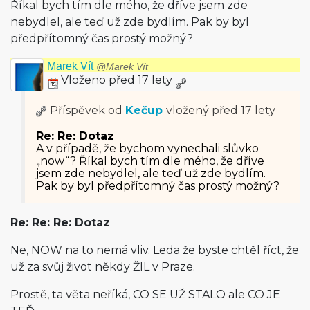
Říkal bych tím dle mého, že dříve jsem zde
nebydlel, ale teď už zde bydlím. Pak by byl
předpřítomný čas prostý možný?
Marek Vít
@Marek Vít
Vloženo před 17 lety
Příspěvek od
Kečup
vložený
před 17 lety
Re: Re: Dotaz
A v případě, že bychom vynechali slůvko
„now“? Říkal bych tím dle mého, že dříve
jsem zde nebydlel, ale teď už zde bydlím.
Pak by byl předpřítomný čas prostý možný?
Re: Re: Re: Dotaz
Ne, NOW na to nemá vliv. Leda že byste chtěl říct, že
už za svůj život někdy ŽIL v Praze.
Prostě, ta věta neříká, CO SE UŽ STALO ale CO JE