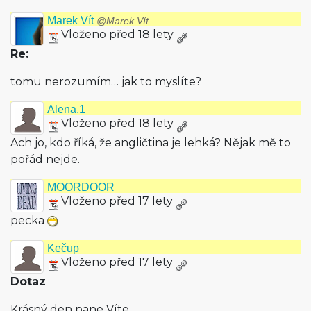
Marek Vít
@Marek Vít
Vloženo před 18 lety
Re:
tomu nerozumím… jak to myslíte?
Alena.1
Vloženo před 18 lety
Ach jo, kdo říká, že angličtina je lehká? Nějak mě to
pořád nejde.
MOORDOOR
Vloženo před 17 lety
pecka
Kečup
Vloženo před 17 lety
Dotaz
Krásný den pane Víte,