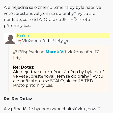
Ale nejedná se o změnu. Změna by byla např. ve
větě „přestěhoval jsem se do prahy“. Vy tu ale
neříkáte, co se STALO, ale co JE TEĎ. Proto
přítomný čas.
Kečup
Vloženo před 17 lety
Příspěvek od
Marek Vít
vložený
před 17
lety
Re: Dotaz
Ale nejedná se o změnu. Změna by byla např.
ve větě „přestěhoval jsem se do prahy“. Vy tu
ale neříkáte, co se STALO, ale co JE TEĎ.
Proto přítomný čas.
Re: Re: Dotaz
A v případě, že bychom vynechali slůvko „now“?