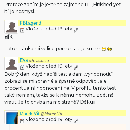
Protože za tím je ještě to zájmeno IT. „Finished yet
it“ je nesmysl.
FBI.agend
Vloženo před 19 lety
dÍK
Tato stránka mi velice pomohla a je super
Eva
@evickaza
Vloženo před 19 lety
Dobrý den, když napíši test a dám „vyhodnotit“,
zobrazí se mi správné a špatné odpovědi, ale
procentuální hodnocení ne. V profilu tento test
také nemám, takže se k němu nemohu zpětně
vrátit. Je to chyba na mé straně? Děkuji
Marek Vít
@Marek Vít
Vloženo před 19 lety