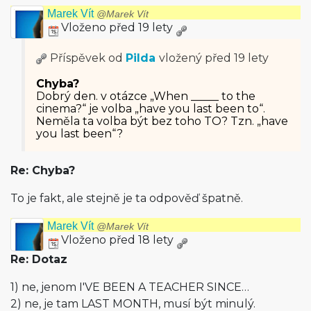
Marek Vít
@Marek Vít
Vloženo před 19 lety
Příspěvek od
Pilda
vložený
před 19 lety
Chyba?
Dobrý den. v otázce „When _____ to the
cinema?“ je volba „have you last been to“.
Neměla ta volba být bez toho TO? Tzn. „have
you last been“?
Re: Chyba?
To je fakt, ale stejně je ta odpověď špatně.
Marek Vít
@Marek Vít
Vloženo před 18 lety
Re: Dotaz
1) ne, jenom I'VE BEEN A TEACHER SINCE…
2) ne, je tam LAST MONTH, musí být minulý.