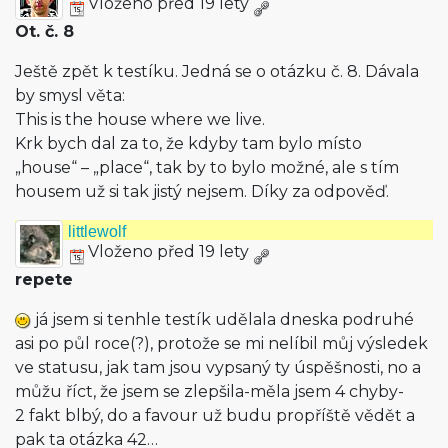
Vloženo před 19 lety
Ot. č. 8
Ještě zpět k testíku. Jedná se o otázku č. 8. Dávala
by smysl věta:
This is the house where we live.
Krk bych dal za to, že kdyby tam bylo místo
„house“ – „place“, tak by to bylo možné, ale s tím
housem už si tak jistý nejsem. Díky za odpověď.
littlewolf
Vloženo před 19 lety
repete
já jsem si tenhle testík udělala dneska podruhé
asi po půl roce(?), protože se mi nelíbil můj výsledek
ve statusu, jak tam jsou vypsaný ty úspěšnosti, no a
můžu říct, že jsem se zlepšila-měla jsem 4 chyby-
2 fakt blbý, do a favour už budu propříště vědět a
pak ta otázka 42…