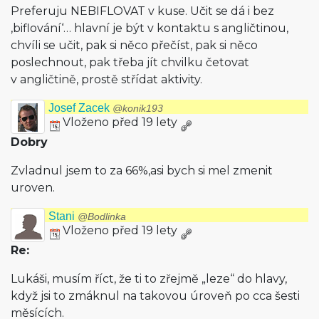
Preferuju NEBIFLOVAT v kuse. Učit se dá i bez
‚biflování‘… hlavní je být v kontaktu s angličtinou,
chvíli se učit, pak si něco přečíst, pak si něco
poslechnout, pak třeba jít chvilku četovat
v angličtině, prostě střídat aktivity.
Josef Zacek
@konik193
Vloženo před 19 lety
Dobry
Zvladnul jsem to za 66%,asi bych si mel zmenit
uroven.
Stani
@Bodlinka
Vloženo před 19 lety
Re:
Lukáši, musím říct, že ti to zřejmě „leze“ do hlavy,
když jsi to zmáknul na takovou úroveň po cca šesti
měsících.