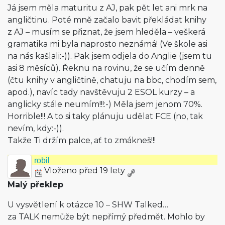
Já jsem měla maturitu z AJ, pak pět let ani mrk na
angličtinu. Poté mně začalo bavit překládat knihy
z AJ – musím se přiznat, že jsem hleděla – veškerá
gramatika mi byla naprosto neznámá! (Ve škole asi
na nás kašlali:-)). Pak jsem odjela do Anglie (jsem tu
asi 8 měsíců). Řeknu na rovinu, že se učím denně
(čtu knihy v angličtině, chatuju na bbc, chodím sem,
apod.), navíc tady navštěvuju 2 ESOL kurzy – a
anglicky stále neumím!!!:-) Měla jsem jenom 70%.
Horrible!!! A to si taky plánuju udělat FCE (no, tak
nevím, kdy:-)).
Takže Ti držím palce, ať to zmákneš!!!
robil
Vloženo před 19 lety
Malý překlep
U vysvětlení k otázce 10 – SHW Talked…
za TALK nemůže být nepřímý předmět. Mohlo by