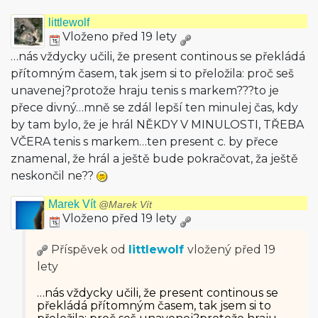
littlewolf
Vloženo před 19 lety
…nás vždycky učili, že present continous se překládá
přítomným časem, tak jsem si to přeložila: proč seš
unavenej?protože hraju tenis s markem???to je
přece divný…mně se zdál lepší ten minulej čas, kdy
by tam bylo, že je hrál NĚKDY V MINULOSTI, TŘEBA
VČERA tenis s markem…ten present c. by přece
znamenal, že hrál a ještě bude pokračovat, ža ještě
neskončil ne??
Marek Vít
@Marek Vít
Vloženo před 19 lety
Příspěvek od
littlewolf
vložený
před 19
lety
…nás vždycky učili, že present continous se
překládá přítomným časem, tak jsem si to