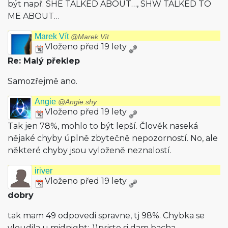
být např. SHE TALKED ABOUT…, SHW TALKED TO
ME ABOUT…
Marek Vít
@Marek Vít
Vloženo před 19 lety
Re: Malý překlep
Samozřejmě ano.
Angie
@Angie.shy
Vloženo před 19 lety
Tak jen 78%, mohlo to být lepší. Člověk naseká
nějaké chyby úplně zbytečně nepozorností. No, ale
některé chyby jsou vyloženě neznalostí.
iriver
Vloženo před 19 lety
dobry
tak mam 49 odpovedi spravne, tj 98%. Chybka se
vloudila u midnight:-))priste si dam bacha