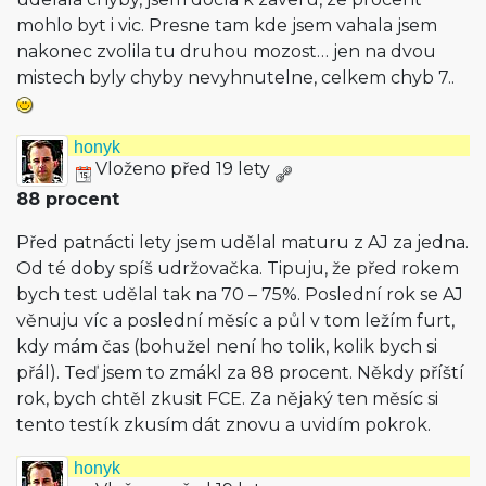
mohlo byt i vic. Presne tam kde jsem vahala jsem
nakonec zvolila tu druhou mozost… jen na dvou
mistech byly chyby nevyhnutelne, celkem chyb 7..
honyk
Vloženo před 19 lety
88 procent
Před patnácti lety jsem udělal maturu z AJ za jedna.
Od té doby spíš udržovačka. Tipuju, že před rokem
bych test udělal tak na 70 – 75%. Poslední rok se AJ
věnuju víc a poslední měsíc a půl v tom ležím furt,
kdy mám čas (bohužel není ho tolik, kolik bych si
přál). Teď jsem to zmákl za 88 procent. Někdy příští
rok, bych chtěl zkusit FCE. Za nějaký ten měsíc si
tento testík zkusím dát znovu a uvidím pokrok.
honyk