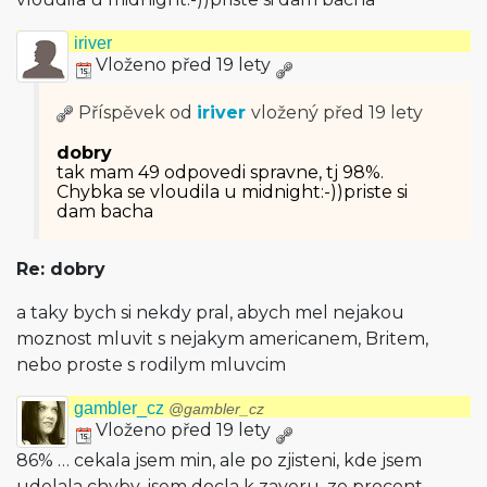
iriver
Vloženo před 19 lety
Příspěvek od
iriver
vložený
před 19 lety
dobry
tak mam 49 odpovedi spravne, tj 98%.
Chybka se vloudila u midnight:-))priste si
dam bacha
Re: dobry
a taky bych si nekdy pral, abych mel nejakou
moznost mluvit s nejakym americanem, Britem,
nebo proste s rodilym mluvcim
gambler_cz
@gambler_cz
Vloženo před 19 lety
86% … cekala jsem min, ale po zjisteni, kde jsem
udelala chyby, jsem docla k zaveru, ze procent