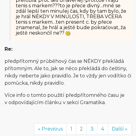
přeložila: proč seš unavenej?protože hraju
tenis s markem???to je přece divný…mně se
zdál lepší ten minulej čas, kdy by tam bylo, že
je hrál NĚKDY V MINULOSTI, TŘEBA VČERA
tenis s markem…ten present c. by přece
znamenal, že hrál a ještě bude pokračovat, ža
ještě neskončil ne??
Re:
předpřítomný průběhový čas se NĚKDY překládá
přítomným. Ale to, jak se něco překládá do češtiny,
nikdy neberte jako pravidlo. Je to vždy jen vodítko či
pomůcka, nikdy pravidlo.
Více info o tomto použití předpřítomného času je
v odpovídajícím článku v sekci Gramatika.
« Previous
1
2
3
4
Další »