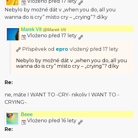
Vloženo před 17 lety
Nebylo by možné dát v „when you do, all you
wanna do is cry“ místo cry – „crying“? díky
Marek Vít
@Marek Vít
Vloženo před 17 lety
Příspěvek od
epro
vložený
před 17 lety
Nebylo by možné dát v „when you do, all you
wanna do is cry“ místo cry – „crying“? díky
Re:
ne, máte I WANT TO -CRY- nikoliv I WANT TO -
CRYING-.
Beee
Vloženo před 16 lety
Re: