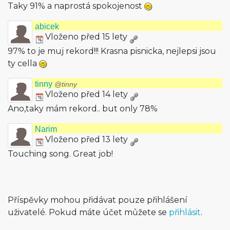
Taky 91% a naprostá spokojenost
abicek
Vloženo před 15 lety
97% to je muj rekord!!! Krasna pisnicka, nejlepsi jsou
ty cella
tinny
@tinny
Vloženo před 14 lety
Ano,taky mám rekord.. but only 78%
Narim
Vloženo před 13 lety
Touching song. Great job!
Příspěvky mohou přidávat pouze přihlášení
uživatelé. Pokud máte účet můžete se
přihlásit
.