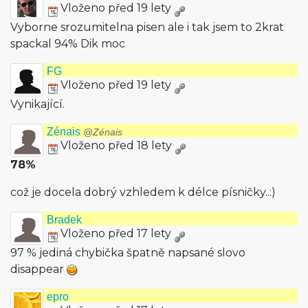
Vloženo před 19 lety
Vyborne srozumitelna pisen ale i tak jsem to 2krat
spackal 94% Dik moc
FG
Vloženo před 19 lety
Vynikající.
Zénais
@Zénais
Vloženo před 18 lety
78%
což je docela dobrý vzhledem k délce písničky..:)
Bradek
Vloženo před 17 lety
97 % jediná chybička špatně napsané slovo
disappear
epro