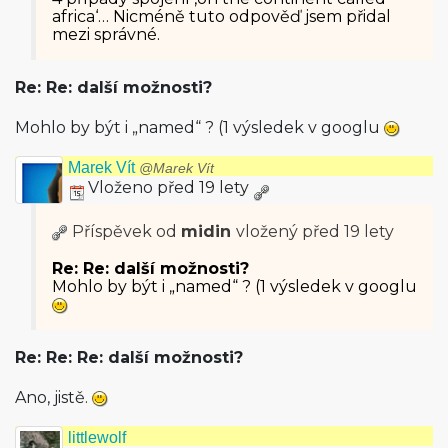
africa‘… Nicméně tuto odpověď jsem přidal
mezi správné.
Re: Re: další možnosti?
Mohlo by být i „named“ ? (1 výsledek v googlu
Marek Vít
@Marek Vít
Vloženo před 19 lety
Příspěvek od
midin
vložený
před 19 lety
Re: Re: další možnosti?
Mohlo by být i „named“ ? (1 výsledek v googlu
Re: Re: Re: další možnosti?
Ano, jistě.
littlewolf