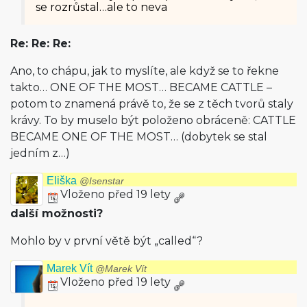
se rozrůstal…ale to neva
Re: Re: Re:
Ano, to chápu, jak to myslíte, ale když se to řekne
takto… ONE OF THE MOST… BECAME CATTLE –
potom to znamená právě to, že se z těch tvorů staly
krávy. To by muselo být položeno obráceně: CATTLE
BECAME ONE OF THE MOST… (dobytek se stal
jedním z…)
Eliška
@Isenstar
Vloženo před 19 lety
další možnosti?
Mohlo by v první větě být „called“?
Marek Vít
@Marek Vít
Vloženo před 19 lety