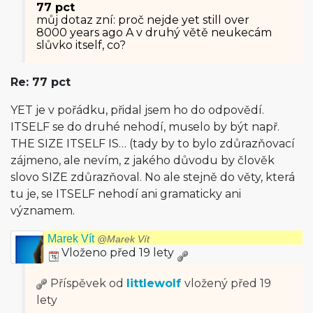
77 pct
můj dotaz zní: proč nejde yet still over
8000 years ago A v druhý větě neukecám
slůvko itself, co?
Re: 77 pct
YET je v pořádku, přidal jsem ho do odpovědí.
ITSELF se do druhé nehodí, muselo by být např.
THE SIZE ITSELF IS… (tady by to bylo zdůrazňovací
zájmeno, ale nevím, z jakého důvodu by člověk
slovo SIZE zdůrazňoval. No ale stejně do věty, která
tu je, se ITSELF nehodí ani gramaticky ani
významem.
Marek Vít
@Marek Vít
Vloženo před 19 lety
Příspěvek od
littlewolf
vložený
před 19
lety