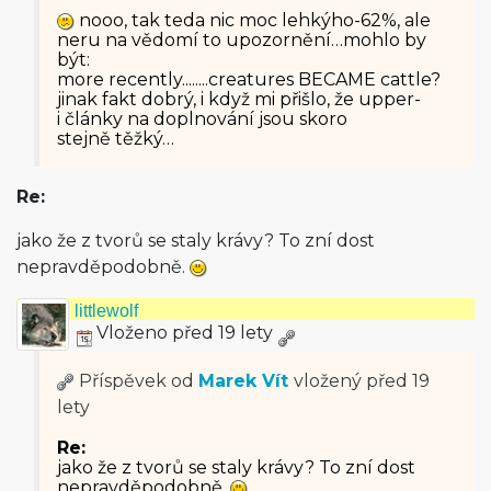
nooo, tak teda nic moc lehkýho-62%, ale
neru na vědomí to upozornění…mohlo by
být:
more recently.....­...creatures BECAME cattle?
jinak fakt dobrý, i když mi přišlo, že upper-
i články na doplnování jsou skoro
stejně těžký…
Re:
jako že z tvorů se staly krávy? To zní dost
nepravděpodobně.
littlewolf
Vloženo před 19 lety
Příspěvek od
Marek Vít
vložený
před 19
lety
Re:
jako že z tvorů se staly krávy? To zní dost
nepravděpodobně.