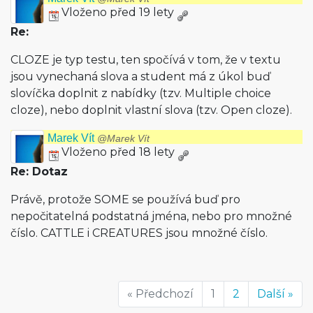
Vloženo před 19 lety
Re:
CLOZE je typ testu, ten spočívá v tom, že v textu
jsou vynechaná slova a student má z úkol buď
slovíčka doplnit z nabídky (tzv. Multiple choice
cloze), nebo doplnit vlastní slova (tzv. Open cloze).
Marek Vít
@Marek Vít
Vloženo před 18 lety
Re: Dotaz
Právě, protože SOME se používá buď pro
nepočitatelná podstatná jména, nebo pro množné
číslo. CATTLE i CREATURES jsou množné číslo.
« Předchozí
1
2
Další »