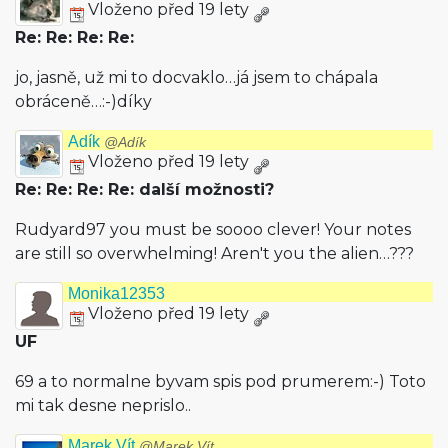
Vloženo před 19 lety
Re: Re: Re: Re:
jo, jasně, už mi to docvaklo…já jsem to chápala
obráceně…:-)díky
Adík
@Adík
Vloženo před 19 lety
Re: Re: Re: Re: další možnosti?
Rudyard97 you must be soooo clever! Your notes
are still so overwhelming! Aren't you the alien…???
Monika12353
Vloženo před 19 lety
UF
69 a to normalne byvam spis pod prumerem:-) Toto
mi tak desne neprislo..
Marek Vít
@Marek Vít