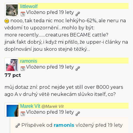
littlewolf
Vloženo před 19 lety
nooo, tak teda nic moc lehkýho-62%, ale neru na
vědomí to upozornění…mohlo by být:
more recently.....­...creatures BECAME cattle?
jinak fakt dobrý, i když mi přišlo, že upper-i články na
doplnování jsou skoro stejně těžký…
ramonis
Vloženo před 19 lety
77 pct
můj dotaz zní: proč nejde yet still over 8000 years
ago A v druhý větě neukecám slůvko itself, co?
Marek Vít
@Marek Vít
Vloženo před 19 lety
Příspěvek od
ramonis
vložený
před 19 lety