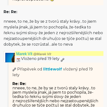
Re: Re:
nneee, to ne, že by se z tvorů staly krávy…to jsem
myslela jinak, já jsem to pochopila, že-tedka to
řeknu svými slovy-že jeden z nejrozšířenějších nebo
nejzastoupenějších druhu(co se týče počtu) se stal
dobytek, že se rozrůstal…ale to neva
Marek Vít
@Marek Vít
Vloženo před 19 lety
Příspěvek od
littlewolf
vložený
před 19
lety
Re: Re:
nneee, to ne, že by se z tvorů staly krávy…to
jsem myslela jinak, já jsem to pochopila, že-
tedka to řeknu svými slovy-že jeden
z nejrozšířenějších nebo nejzastoupenějších
druhu(co se týče počtu) se stal dobytek, že