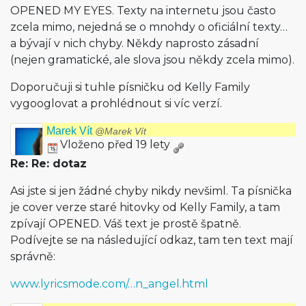
OPENED MY EYES. Texty na internetu jsou často
zcela mimo, nejedná se o mnohdy o oficiální texty…
a bývají v nich chyby. Někdy naprosto zásadní
(nejen gramatické, ale slova jsou někdy zcela mimo).
Doporučuji si tuhle písničku od Kelly Family
vygooglovat a prohlédnout si víc verzí.
Marek Vít
@Marek Vít
Vloženo před 19 lety
Re: Re: dotaz
Asi jste si jen žádné chyby nikdy nevšiml. Ta písnička
je cover verze staré hitovky od Kelly Family, a tam
zpívají OPENED. Váš text je prostě špatně.
Podívejte se na následující odkaz, tam ten text mají
správně:
www.lyricsmode.com/…n_angel.html