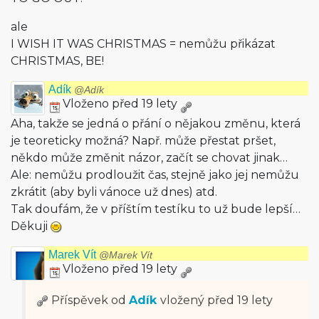
ale
I WISH IT WAS CHRISTMAS = nemůžu přikázat
CHRISTMAS, BE!
Adík
@Adík
Vloženo před 19 lety
Aha, takže se jedná o přání o nějakou změnu, která
je teoreticky možná? Např. může přestat pršet,
někdo může změnit názor, začít se chovat jinak…
Ale: nemůžu prodloužit čas, stejně jako jej nemůžu
zkrátit (aby byli vánoce už dnes) atd.
Tak doufám, že v příštím testíku to už bude lepší…
Děkuji
Marek Vít
@Marek Vít
Vloženo před 19 lety
Příspěvek od
Adík
vložený
před 19 lety