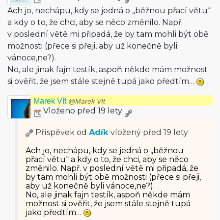
Ach jo, nechápu, kdy se jedná o „běžnou přací větu“
a kdy o to, že chci, aby se něco změnilo. Např.
v poslední větě mi připadá, že by tam mohli být obě
možnosti (přece si přeji, aby už konečně byli
vánoce,ne?).
No, ale jinak fajn testík, aspoň někde mám možnost
si ověřit, že jsem stále stejně tupá jako předtím…
Marek Vít
@Marek Vít
Vloženo před 19 lety
Příspěvek od
Adík
vložený
před 19 lety
Ach jo, nechápu, kdy se jedná o „běžnou
přací větu“ a kdy o to, že chci, aby se něco
změnilo. Např. v poslední větě mi připadá, že
by tam mohli být obě možnosti (přece si přeji,
aby už konečně byli vánoce,ne?).
No, ale jinak fajn testík, aspoň někde mám
možnost si ověřit, že jsem stále stejně tupá
jako předtím…