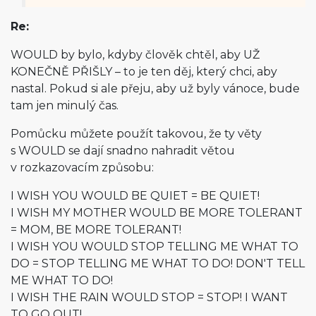
Re:
WOULD by bylo, kdyby člověk chtěl, aby UŽ
KONEČNĚ PŘIŠLY – to je ten děj, který chci, aby
nastal. Pokud si ale přeju, aby už byly vánoce, bude
tam jen minulý čas.
Pomůcku můžete použít takovou, že ty věty
s WOULD se dají snadno nahradit větou
v rozkazovacím způsobu:
I WISH YOU WOULD BE QUIET = BE QUIET!
I WISH MY MOTHER WOULD BE MORE TOLERANT
= MOM, BE MORE TOLERANT!
I WISH YOU WOULD STOP TELLING ME WHAT TO
DO = STOP TELLING ME WHAT TO DO! DON'T TELL
ME WHAT TO DO!
I WISH THE RAIN WOULD STOP = STOP! I WANT
TO GO OUT!