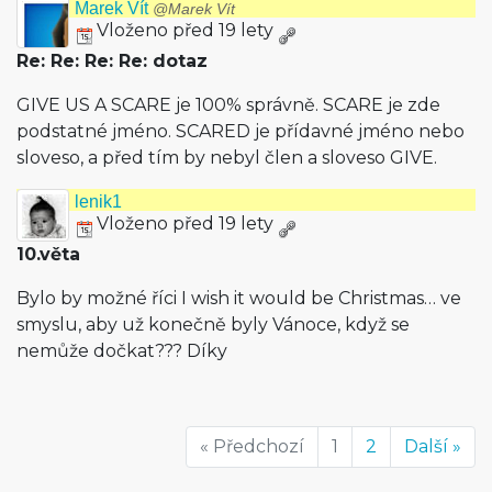
Marek Vít
@Marek Vít
Vloženo před 19 lety
Re: Re: Re: Re: dotaz
GIVE US A SCARE je 100% správně. SCARE je zde
podstatné jméno. SCARED je přídavné jméno nebo
sloveso, a před tím by nebyl člen a sloveso GIVE.
lenik1
Vloženo před 19 lety
10.věta
Bylo by možné říci I wish it would be Christmas… ve
smyslu, aby už konečně byly Vánoce, když se
nemůže dočkat??? Díky
« Předchozí
1
2
Další »