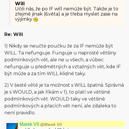
Will
Učili nás, že po IF will nemůže být. Takže je to
zřejmě jinak (6.věta) a je třeba myslet zase na
výjimky
Re: Will
1) Nikdy se neučte poučku že za IF nemůže být
WILL. Ta nefunguje. Funguje u naprosté většiny
podmínkových vět, ale ne u všech, a vůbec
nefunguje u předmětných a vztažných vět, kde IF
být může a za tím WILL klidně taky.
2) V šesté větě je ta možnost s WILL špatná. Správná
je s WOULD, a jak říkám v 1), to platí ve většině
podmínkových vět. WOULD taky ve většině
podmínkových a přacích vět není, ale zdaleka to
není pravidlo.
Marek Vít
@Marek Vít