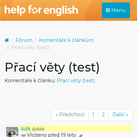
Menu
Fórum
Komentáře k článkům
Přací věty (test)
Přací věty (test)
Komentáře k článku:
Přací věty (test)
« Předchozí
1
2
Další »
Adík
@Adík
Vloženo před 19 lety