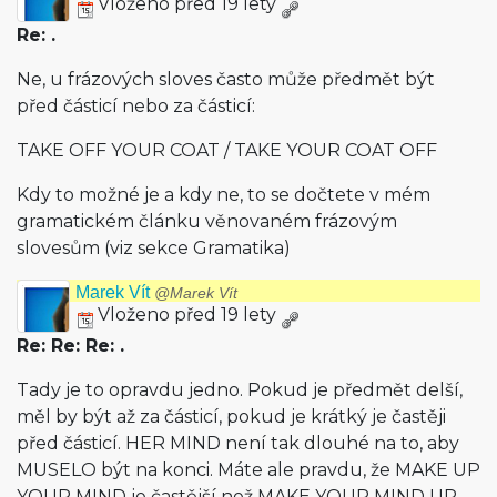
Vloženo před 19 lety
Re: .
Ne, u frázových sloves často může předmět být
před částicí nebo za částicí:
TAKE OFF YOUR COAT / TAKE YOUR COAT OFF
Kdy to možné je a kdy ne, to se dočtete v mém
gramatickém článku věnovaném frázovým
slovesům (viz sekce Gramatika)
Marek Vít
@Marek Vít
Vloženo před 19 lety
Re: Re: Re: .
Tady je to opravdu jedno. Pokud je předmět delší,
měl by být až za částicí, pokud je krátký je častěji
před částicí. HER MIND není tak dlouhé na to, aby
MUSELO být na konci. Máte ale pravdu, že MAKE UP
YOUR MIND je častější než MAKE YOUR MIND UP.