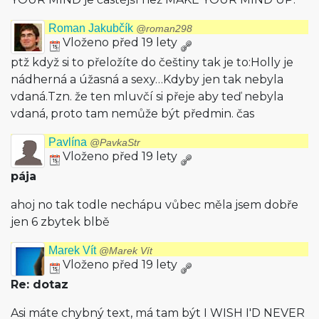
Roman Jakubčík
@roman298
Vloženo před 19 lety
ptž když si to přeložíte do češtiny tak je to:Holly je
nádherná a úžasná a sexy…Kdyby jen tak nebyla
vdaná.Tzn. že ten mluvčí si přeje aby teď nebyla
vdaná, proto tam nemůže být předmin. čas
Pavlína
@PavkaStr
Vloženo před 19 lety
pája
ahoj no tak todle nechápu vůbec měla jsem dobře
jen 6 zbytek blbě
Marek Vít
@Marek Vít
Vloženo před 19 lety
Re: dotaz
Asi máte chybný text, má tam být I WISH I'D NEVER