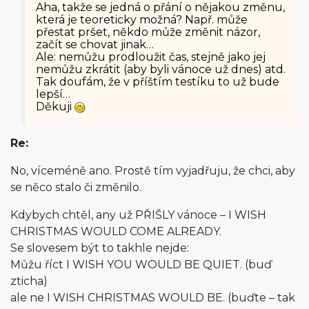
Aha, takže se jedná o přání o nějakou změnu,
která je teoreticky možná? Např. může
přestat pršet, někdo může změnit názor,
začít se chovat jinak…
Ale: nemůžu prodloužit čas, stejně jako jej
nemůžu zkrátit (aby byli vánoce už dnes) atd.
Tak doufám, že v příštím testíku to už bude
lepší…
Děkuji
Re:
No, víceméně ano. Prostě tím vyjadřuju, že chci, aby
se něco stalo či změnilo.
Kdybych chtěl, any už PŘIŠLY vánoce – I WISH
CHRISTMAS WOULD COME ALREADY.
Se slovesem být to takhle nejde:
Můžu říct I WISH YOU WOULD BE QUIET. (buď
zticha)
ale ne I WISH CHRISTMAS WOULD BE. (buďte – tak