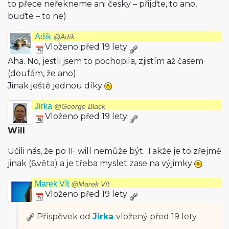
to přece neřekneme ani česky – přijďte, to ano,
buďte – to ne)
Adík
@Adík
Vloženo před 19 lety
Aha. No, jestli jsem to pochopila, zjistím až časem
(doufám, že ano).
Jinak ještě jednou díky
Jirka
@George Black
Vloženo před 19 lety
Will
Učili nás, že po IF will nemůže být. Takže je to zřejmě
jinak (6.věta) a je třeba myslet zase na výjimky
Marek Vít
@Marek Vít
Vloženo před 19 lety
Příspěvek od
Jirka
vložený
před 19 lety