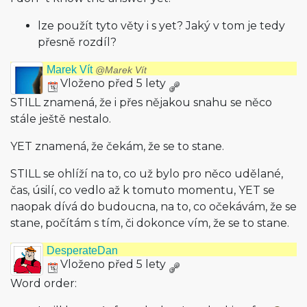
lze použít tyto věty i s yet? Jaký v tom je tedy
přesně rozdíl?
Marek Vít
@Marek Vít
Vloženo před 5 lety
STILL znamená, že i přes nějakou snahu se něco
stále ještě nestalo.
YET znamená, že čekám, že se to stane.
STILL se ohlíží na to, co už bylo pro něco udělané,
čas, úsilí, co vedlo až k tomuto momentu, YET se
naopak dívá do budoucna, na to, co očekávám, že se
stane, počítám s tím, či dokonce vím, že se to stane.
DesperateDan
Vloženo před 5 lety
Word order: