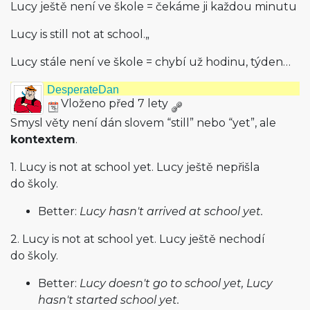
Lucy ještě není ve škole = čekáme ji každou minutu
Lucy is still not at school.„
Lucy stále není ve škole = chybí už hodinu, týden…
DesperateDan
Vloženo před 7 lety
Smysl věty není dán slovem “still” nebo “yet”, ale
kontextem
.
1. Lucy is not at school yet. Lucy ještě nepřišla
do školy.
Better:
Lucy hasn't arrived at school yet.
2. Lucy is not at school yet. Lucy ještě nechodí
do školy.
Better:
Lucy doesn't go to school yet, Lucy
hasn't started school yet.