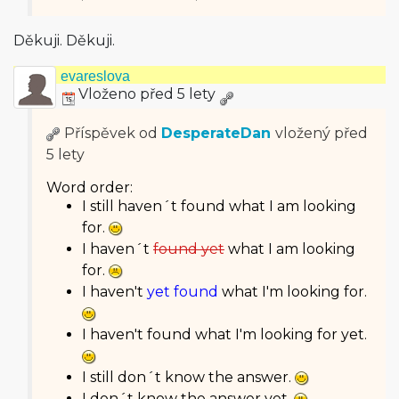
Děkuji. Děkuji.
evareslova
Vloženo před 5 lety
Příspěvek od
DesperateDan
vložený
před
5 lety
Word order:
I still haven´t found what I am looking
for.
I haven´t
found yet
what I am looking
for.
I haven't
yet found
what I'm looking for.
I haven't found what I'm looking for yet.
I still don´t know the answer.
I don´t know the answer yet.