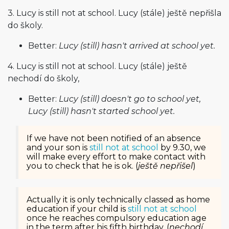
3. Lucy is still not at school. Lucy (stále) ještě nepřišla
do školy.
Better:
Lucy (still) hasn't arrived at school yet.
4. Lucy is still not at school. Lucy (stále) ještě
nechodí do školy,
Better:
Lucy (still) doesn't go to school yet,
Lucy (still) hasn't started school yet.
If we have not been notified of an absence
and your son is
still not at school
by 9.30, we
will make every effort to make contact with
you to check that he is ok. (
ještě nepřišel
)
Actually it is only technically classed as home
education if your child is
still not at school
once he reaches compulsory education age
in the term after his fifth birthday. (
nechodí