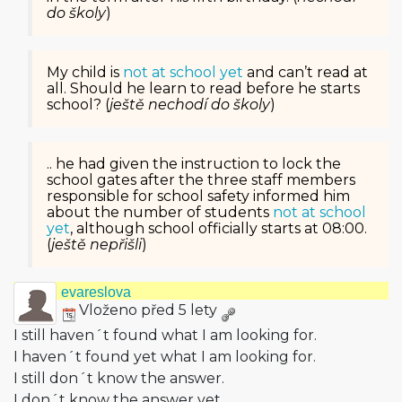
do školy
)
My child is
not at school yet
and can’t read at
all. Should he learn to read before he starts
school? (
ještě nechodí do školy
)
.. he had given the instruction to lock the
school gates after the three staff members
responsible for school safety informed him
about the number of students
not at school
yet
, although school officially starts at 08:00.
(
ještě nepřišli
)
evareslova
Vloženo před 5 lety
I still haven´t found what I am looking for.
I haven´t found yet what I am looking for.
I still don´t know the answer.
I don´t know the answer yet.