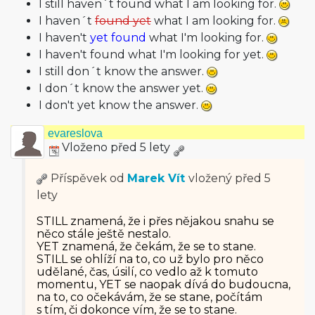
I still haven´t found what I am looking for.
I haven´t
found yet
what I am looking for.
I haven't
yet found
what I'm looking for.
I haven't found what I'm looking for yet.
I still don´t know the answer.
I don´t know the answer yet.
I don't yet know the answer.
evareslova
Vloženo před 5 lety
Příspěvek od
Marek Vít
vložený
před 5
lety
STILL znamená, že i přes nějakou snahu se
něco stále ještě nestalo.
YET znamená, že čekám, že se to stane.
STILL se ohlíží na to, co už bylo pro něco
udělané, čas, úsilí, co vedlo až k tomuto
momentu, YET se naopak dívá do budoucna,
na to, co očekávám, že se stane, počítám
s tím, či dokonce vím, že se to stane.