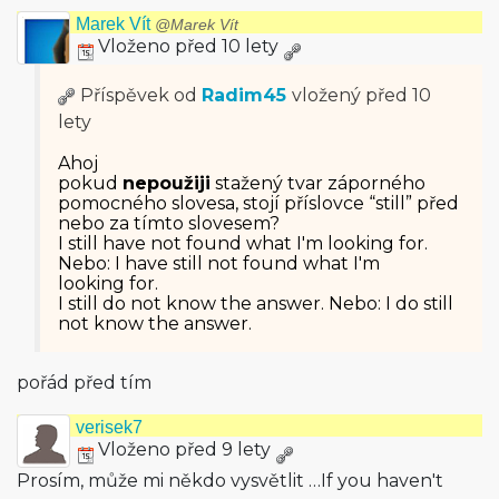
Marek Vít
@Marek Vít
Vloženo před 10 lety
Příspěvek od
Radim45
vložený
před 10
lety
Ahoj
pokud
nepoužiji
stažený tvar záporného
pomocného slovesa, stojí příslovce “still” před
nebo za tímto slovesem?
I still have not found what I'm looking for.
Nebo: I have still not found what I'm
looking for.
I still do not know the answer. Nebo: I do still
not know the answer.
pořád před tím
verisek7
Vloženo před 9 lety
Prosím, může mi někdo vysvětlit …If you haven't