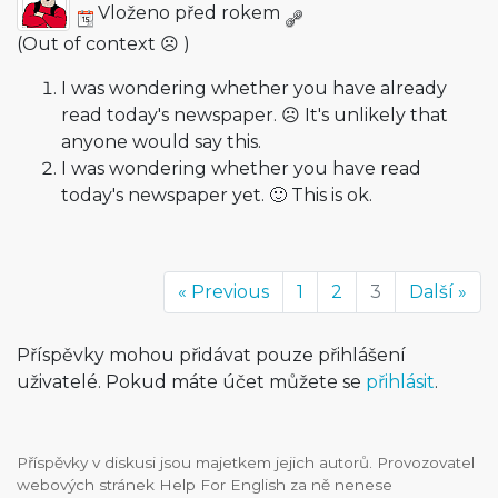
Vloženo před rokem
(Out of context ☹️ )
I was wondering whether you have already
read today's newspaper. ☹️ It's unlikely that
anyone would say this.
I was wondering whether you have read
today's newspaper yet. 🙂 This is ok.
« Previous
1
2
3
Další »
Příspěvky mohou přidávat pouze přihlášení
uživatelé. Pokud máte účet můžete se
přihlásit
.
Příspěvky v diskusi jsou majetkem jejich autorů. Provozovatel
webových stránek Help For English za ně nenese