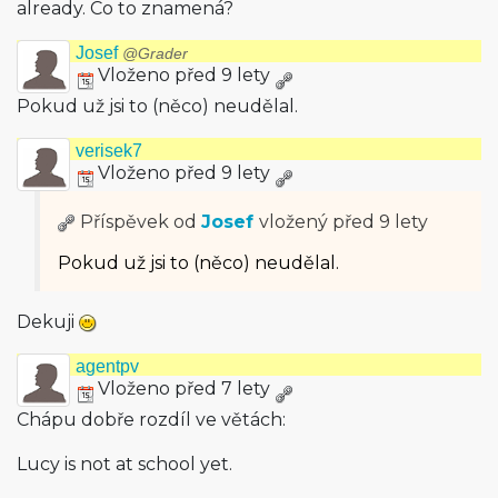
already. Co to znamená?
Josef
@Grader
Vloženo před 9 lety
Pokud už jsi to (něco) neudělal.
verisek7
Vloženo před 9 lety
Příspěvek od
Josef
vložený
před 9 lety
Pokud už jsi to (něco) neudělal.
Dekuji
agentpv
Vloženo před 7 lety
Chápu dobře rozdíl ve větách:
Lucy is not at school yet.