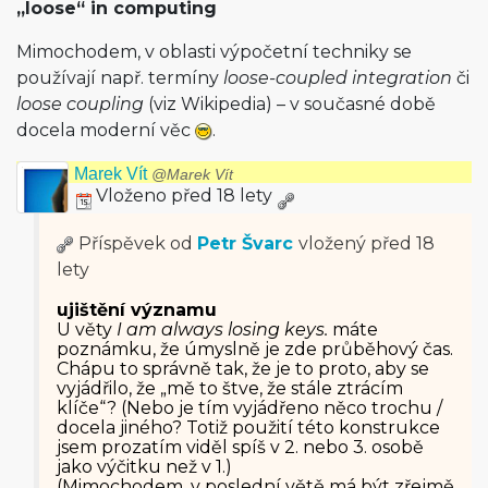
„loose“ in computing
Mimochodem, v oblasti výpočetní techniky se
používají např. termíny
loose-coupled integration
či
loose coupling
(viz Wikipedia) – v současné době
docela moderní věc
.
Marek Vít
@Marek Vít
Vloženo před 18 lety
Příspěvek od
Petr Švarc
vložený
před 18
lety
ujištění významu
U věty
I am always losing keys.
máte
poznámku, že úmyslně je zde průběhový čas.
Chápu to správně tak, že je to proto, aby se
vyjádřilo, že „mě to štve, že stále ztrácím
klíče“? (Nebo je tím vyjádřeno něco trochu /
docela jiného? Totiž použití této konstrukce
jsem prozatím viděl spíš v 2. nebo 3. osobě
jako výčitku než v 1.)
(Mimochodem, v poslední větě má být zřejmě