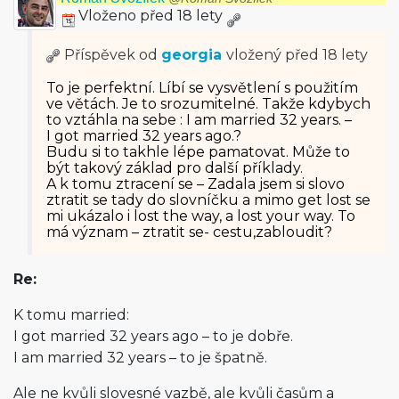
Vloženo před 18 lety
Příspěvek od
georgia
vložený
před 18 lety
To je perfektní. Líbí se vysvětlení s použitím
ve větách. Je to srozumitelné. Takže kdybych
to vztáhla na sebe : I am married 32 years. –
I got married 32 years ago.?
Budu si to takhle lépe pamatovat. Může to
být takový základ pro další příklady.
A k tomu ztracení se – Zadala jsem si slovo
ztratit se tady do slovníčku a mimo get lost se
mi ukázalo i lost the way, a lost your way. To
má význam – ztratit se- cestu,zabloudit?
Re:
K tomu married:
I got married 32 years ago – to je dobře.
I am married 32 years – to je špatně.
Ale ne kvůli slovesné vazbě, ale kvůli časům a