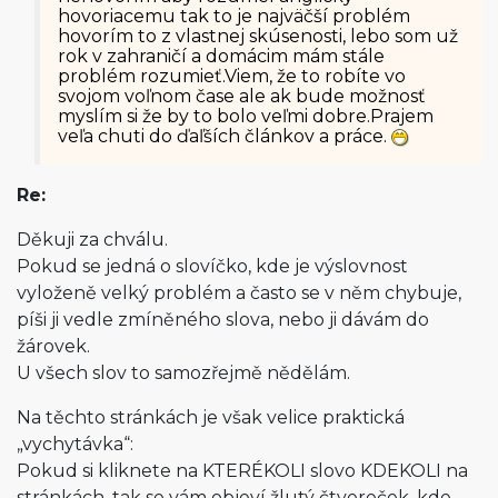
hovoriacemu tak to je najväčší problém
hovorím to z vlastnej skúsenosti, lebo som už
rok v zahraničí a domácim mám stále
problém rozumieť.Viem, že to robíte vo
svojom voľnom čase ale ak bude možnosť
myslím si že by to bolo veľmi dobre.Prajem
veľa chuti do ďaľších článkov a práce.
Re:
Děkuji za chválu.
Pokud se jedná o slovíčko, kde je výslovnost
vyloženě velký problém a často se v něm chybuje,
píši ji vedle zmíněného slova, nebo ji dávám do
žárovek.
U všech slov to samozřejmě nědělám.
Na těchto stránkách je však velice praktická
„vychytávka“:
Pokud si kliknete na KTERÉKOLI slovo KDEKOLI na
stránkách, tak se vám objeví žlutý čtvereček, kde