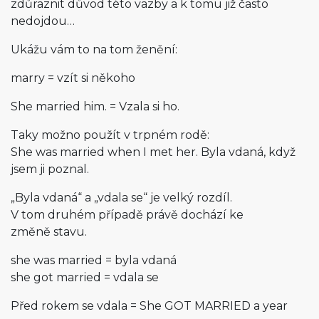
zdůraznit důvod této vazby a k tomu již často
nedojdou…
Ukážu vám to na tom ženění:
marry = vzít si někoho
She married him. = Vzala si ho.
Taky možno použít v trpném rodě:
She was married when I met her. Byla vdaná, když
jsem ji poznal.
„Byla vdaná“ a „vdala se“ je velký rozdíl.
V tom druhém případě právě dochází ke
změně stavu.
she was married = byla vdaná
she got married = vdala se
Před rokem se vdala = She GOT MARRIED a year