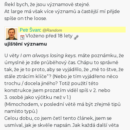
Řekl bych, že jsou významově stejné.
At large má však více významů a častější mí přijde
spíše on the loose.
Petr Švarc
@Random
Vloženo před 18 lety
ujištění významu
U věty
I am always losing keys.
máte poznámku, že
úmyslně je zde průběhový čas. Chápu to správně
tak, že je to proto, aby se vyjádřilo, že „mě to štve, že
stále ztrácím klíče“? (Nebo je tím vyjádřeno něco
trochu / docela jiného? Totiž použití této
konstrukce jsem prozatím viděl spíš v 2. nebo
3. osobě jako výčitku než v 1.)
(Mimochodem, v poslední větě má být zřejmě tipů
namísto typů.)
Celou dobu, co jsem četl tento článek, jsem se
usmíval, jak je skvěle napsán. Jak každá další věta