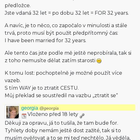
předložce.
Jste vdaná 32 let = po dobu 32 let = FOR 32 years.
A navíc, je to něco, co započalo v minulosti a stále
trvá, proto musí být použit předpřítomný čas:
I have been married for 32 years.
Ale tento čas jste podle mě ještě neprobírala, tak si
z toho nemusíte dělat zatím starosti
K tomu lost: pochoptelně je možné použít více
vazeb.
S tím WAY je to ztratit CESTU.
Můj překlad se soustředil na vazbu „ztratit se“
georgia
@georgia
Vloženo před 18 lety
Děkuji za opravu, já to tušila, že tam bude for.
Tyhlety doby nemám ještě dost zažité, tak si to
musím ověřovat a to se mi teď nechtělo. Já věděla,