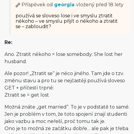
Příspěvek od
georgia
vložený
před 18 lety
používá se sloveso lose i ve smyslu ztratit
někoho – ve smyslu přijít o někoho a ztratit
se – zabloudit?
Re:
Ano. Ztratit někoho = lose somebody: She lost her
husband.
Ale pozor! „Ztratit se“ je něco jiného. Tam jde o tzv.
změnu stavu a pro tu se nejčastěji používá sloveso
GET + příčestí trpné:
Ztratit se = get lost
Možná znáte „get married“. To je v podstatě to samé.
Jen je problém v tom, že toto spojení znají studenti
jako vazbu a moc neřeší, proč tomu tak je.
Ono je to možná ze začátku dobře… ale pak je třeba