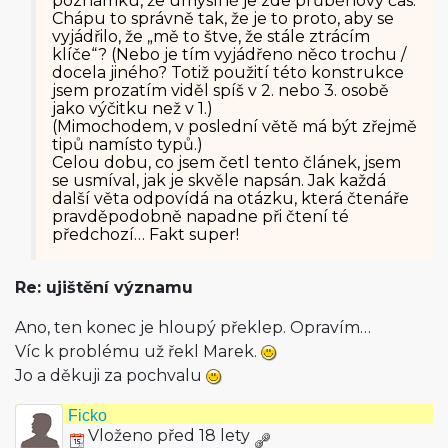
poznámku, že úmyslně je zde průběhový čas.
Chápu to správně tak, že je to proto, aby se
vyjádřilo, že „mě to štve, že stále ztrácím
klíče“? (Nebo je tím vyjádřeno něco trochu /
docela jiného? Totiž použití této konstrukce
jsem prozatím viděl spíš v 2. nebo 3. osobě
jako výčitku než v 1.)
(Mimochodem, v poslední větě má být zřejmě
tipů namísto typů.)
Celou dobu, co jsem četl tento článek, jsem
se usmíval, jak je skvěle napsán. Jak každá
další věta odpovídá na otázku, která čtenáře
pravděpodobně napadne při čtení té
předchozí… Fakt super!
Re: ujištění významu
Ano, ten konec je hloupý překlep. Opravím…
Víc k problému už řekl Marek.
Jo a děkuji za pochvalu
Ficko
Vloženo před 18 lety