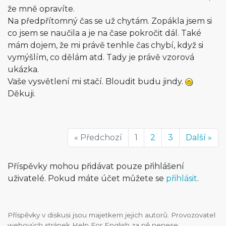
že mně opravíte.
Na předpřítomný čas se už chytám. Zopákla jsem si
co jsem se naučila a je na čase pokročit dál. Také
mám dojem, že mi právě tenhle čas chybí, když si
vymýšlím, co dělám atd. Tady je právě vzorová
ukázka.
Vaše vysvětlení mi stačí. Bloudit budu jindy.
Děkuji.
« Předchozí
1
2
3
Další »
Příspěvky mohou přidávat pouze přihlášení
uživatelé. Pokud máte účet můžete se
přihlásit
.
Příspěvky v diskusi jsou majetkem jejich autorů. Provozovatel
webových stránek Help For English za ně nenese