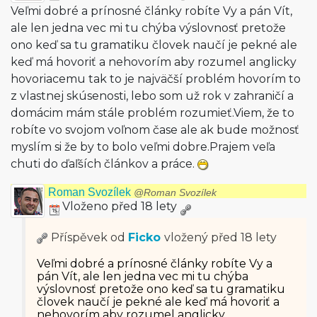
Veľmi dobré a prínosné články robíte Vy a pán Vít,
ale len jedna vec mi tu chýba výslovnosť pretože
ono keď sa tu gramatiku človek naučí je pekné ale
keď má hovoriť a nehovorím aby rozumel anglicky
hovoriacemu tak to je najväčší problém hovorím to
z vlastnej skúsenosti, lebo som už rok v zahraničí a
domácim mám stále problém rozumieť.Viem, že to
robíte vo svojom voľnom čase ale ak bude možnosť
myslím si že by to bolo veľmi dobre.Prajem veľa
chuti do ďaľších článkov a práce.
Roman Svozílek
@Roman Svozílek
Vloženo před 18 lety
Příspěvek od
Ficko
vložený
před 18 lety
Veľmi dobré a prínosné články robíte Vy a
pán Vít, ale len jedna vec mi tu chýba
výslovnosť pretože ono keď sa tu gramatiku
človek naučí je pekné ale keď má hovoriť a
nehovorím aby rozumel anglicky