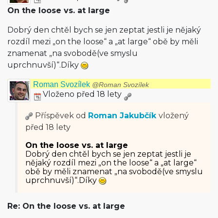
On the loose vs. at large
Dobrý den chtěl bych se jen zeptat jestli je nějaký
rozdíl mezi „on the loose“ a „at large“ obě by měli
znamenat „na svobodě(ve smyslu
uprchnuvší)“.Díky
Roman Svozílek
@Roman Svozílek
Vloženo před 18 lety
Příspěvek od
Roman Jakubčík
vložený
před 18 lety
On the loose vs. at large
Dobrý den chtěl bych se jen zeptat jestli je
nějaký rozdíl mezi „on the loose“ a „at large“
obě by měli znamenat „na svobodě(ve smyslu
uprchnuvší)“.Díky
Re: On the loose vs. at large