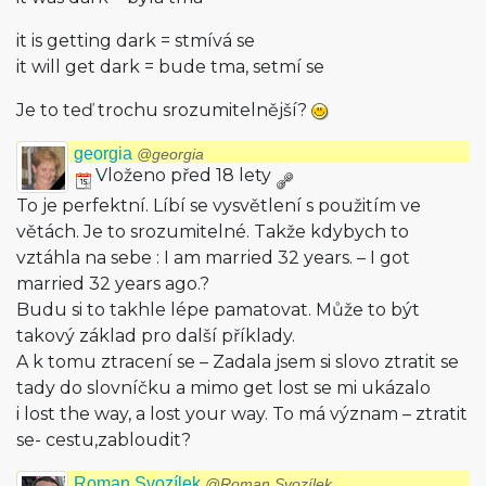
it is getting dark = stmívá se
it will get dark = bude tma, setmí se
Je to teď trochu srozumitelnější?
georgia
@georgia
Vloženo před 18 lety
To je perfektní. Líbí se vysvětlení s použitím ve
větách. Je to srozumitelné. Takže kdybych to
vztáhla na sebe : I am married 32 years. – I got
married 32 years ago.?
Budu si to takhle lépe pamatovat. Může to být
takový základ pro další příklady.
A k tomu ztracení se – Zadala jsem si slovo ztratit se
tady do slovníčku a mimo get lost se mi ukázalo
i lost the way, a lost your way. To má význam – ztratit
se- cestu,zabloudit?
Roman Svozílek
@Roman Svozílek