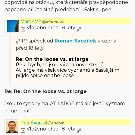
odpovídá na otázku, která čtenáře pravděpodobně
napadne při čtení té předchozí… Fakt super!
Marek Vít
@Marek Vít
Vloženo před 18 lety
Příspěvek od
Roman Svozílek
vložený
před 18 lety
Re: On the loose vs. at large
Řekl bych, že jsou významově stejné.
At large má však více významů a častější mí
přijde spíše on the loose.
Re: Re: On the loose vs. at large
Jsou to synonyma. AT LARGE má ale ještě význam
‚in general‘.
Petr Švarc
@Random
Vloženo před 18 lety