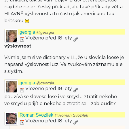
najdete nejen český překlad, ale také příklady vět a
HLAVNĚ výslovnost a to často jak americkou tak
britskou
georgia
@georgia
Vloženo před 18 lety
výslovnost
Všimla jsem si ve dictionary v LL, že u slovíčla loose je
napsaná výslovnost lu:z. Ve zvukovém záznamu ale
s slyším.
georgia
@georgia
Vloženo před 18 lety
používá se sloveso lose i ve smyslu ztratit někoho –
ve smyslu přijít o někoho a ztratit se – zabloudit?
Roman Svozílek
@Roman Svozílek
Vloženo před 18 lety