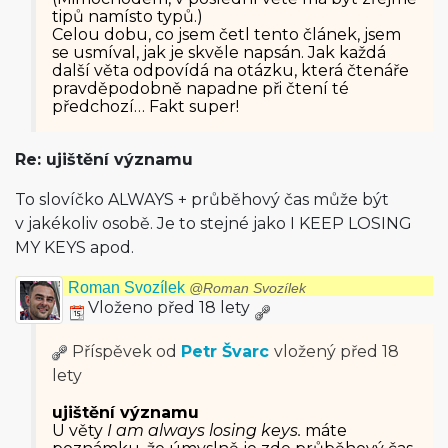
tipů namísto typů.)
Celou dobu, co jsem četl tento článek, jsem
se usmíval, jak je skvěle napsán. Jak každá
další věta odpovídá na otázku, která čtenáře
pravděpodobně napadne při čtení té
předchozí… Fakt super!
Re: ujištění významu
To slovíčko ALWAYS + průběhový čas může být
v jakékoliv osobě. Je to stejné jako I KEEP LOSING
MY KEYS apod.
Roman Svozílek
@Roman Svozílek
Vloženo před 18 lety
Příspěvek od
Petr Švarc
vložený
před 18
lety
ujištění významu
U věty
I am always losing keys.
máte