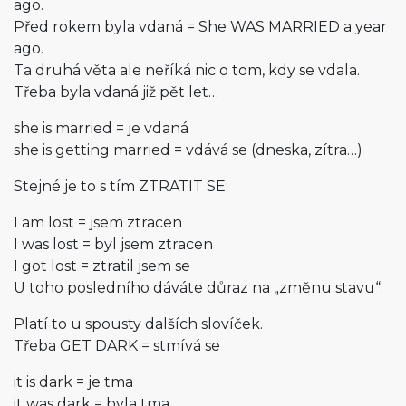
ago.
Před rokem byla vdaná = She WAS MARRIED a year
ago.
Ta druhá věta ale neříká nic o tom, kdy se vdala.
Třeba byla vdaná již pět let…
she is married = je vdaná
she is getting married = vdává se (dneska, zítra…)
Stejné je to s tím ZTRATIT SE:
I am lost = jsem ztracen
I was lost = byl jsem ztracen
I got lost = ztratil jsem se
U toho posledního dáváte důraz na „změnu stavu“.
Platí to u spousty dalších slovíček.
Třeba GET DARK = stmívá se
it is dark = je tma
it was dark = byla tma