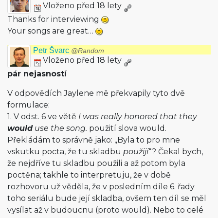
Vloženo před 18 lety
Thanks for interviewing
Your songs are great…
Petr Švarc
@Random
Vloženo před 18 lety
pár nejasností
V odpovědích Jaylene mě překvapily tyto dvě
formulace:
1. V odst. 6 ve větě
I was really honored that they
would
use the song.
použití slova would.
Překládám to správně jako: „Byla to pro mne
vskutku pocta, že tu skladbu
použijí
“? Čekal bych,
že nejdříve tu skladbu použili a až potom byla
poctěna; takhle to interpretuju, že v době
rozhovoru už věděla, že v posledním díle 6. řady
toho seriálu bude její skladba, ovšem ten díl se měl
vysílat až v budoucnu (proto would). Nebo to celé