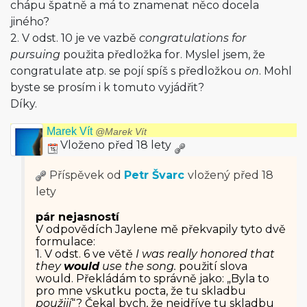
chápu špatně a má to znamenat něco docela
jiného?
2. V odst. 10 je ve vazbě
congratulations for
pursuing
použita předložka for. Myslel jsem, že
congratulate atp. se pojí spíš s předložkou
on
. Mohl
byste se prosím i k tomuto vyjádřit?
Díky.
Marek Vít
@Marek Vít
Vloženo před 18 lety
Příspěvek od
Petr Švarc
vložený
před 18
lety
pár nejasností
V odpovědích Jaylene mě překvapily tyto dvě
formulace:
1. V odst. 6 ve větě
I was really honored that
they
would
use the song.
použití slova
would. Překládám to správně jako: „Byla to
pro mne vskutku pocta, že tu skladbu
použijí
“? Čekal bych, že nejdříve tu skladbu