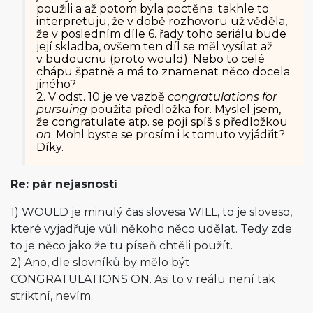
použili a až potom byla poctěna; takhle to
interpretuju, že v době rozhovoru už věděla,
že v posledním díle 6. řady toho seriálu bude
její skladba, ovšem ten díl se měl vysílat až
v budoucnu (proto would). Nebo to celé
chápu špatně a má to znamenat něco docela
jiného?
2. V odst. 10 je ve vazbě
congratulations for
pursuing
použita předložka for. Myslel jsem,
že congratulate atp. se pojí spíš s předložkou
on
. Mohl byste se prosím i k tomuto vyjádřit?
Díky.
Re: pár nejasností
1) WOULD je minulý čas slovesa WILL, to je sloveso,
které vyjadřuje vůli někoho něco udělat. Tedy zde
to je něco jako že tu píseň chtěli použít.
2) Ano, dle slovníků by mělo být
CONGRATULATIONS ON. Asi to v reálu není tak
striktní, nevím.