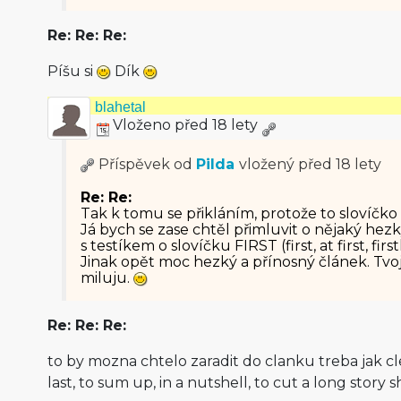
Re: Re: Re:
Píšu si
Dík
blahetal
Vloženo před 18 lety
Příspěvek od
Pilda
vložený
před 18 lety
Re: Re:
Tak k tomu se přikláním, protože to slovíčko
Já bych se zase chtěl přimluvit o nějaký hezk
s testíkem o slovíčku FIRST (first, at first, first
Jinak opět moc hezký a přínosný článek. Tvo
miluju.
Re: Re: Re:
to by mozna chtelo zaradit do clanku treba jak cl
last, to sum up, in a nutshell, to cut a long story s