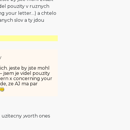
videl pouzity v ruznych
ng your letter…) a chtelo
anych slov a ty jdou
y
ich. jeste by jste mohl
 – jsem je videl pouzity
ncern x concerning your
jde, ze AJ ma par
m uzitecny ‚worth ones