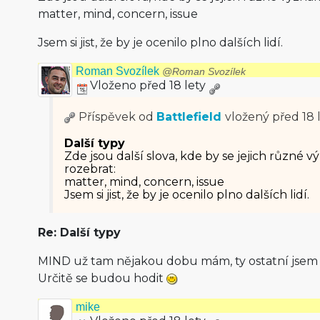
matter, mind, concern, issue
Jsem si jist, že by je ocenilo plno dalších lidí.
Roman Svozílek
@Roman Svozílek
Vloženo před 18 lety
Příspěvek od
Battlefield
vložený
před 18 
Další typy
Zde jsou další slova, kde by se jejich různé
rozebrat:
matter, mind, concern, issue
Jsem si jist, že by je ocenilo plno dalších lidí.
Re: Další typy
MIND už tam nějakou dobu mám, ty ostatní jsem s
Určitě se budou hodit
mike