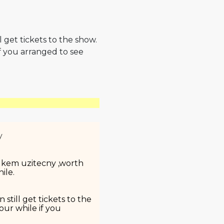
l get tickets to the show.
f you arranged to see
y
elkem uzitecny ‚worth
ile.
 still get tickets to the
ur while if you