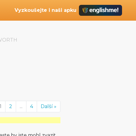
Vyzkoušejte i naši apku
 WORTH
1
2
...
4
Další »
jeste by jste mohl zvazit