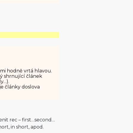
 mi hodně vrtá hlavou.
ý shrnující článek
ly…).
je články doslova
enit rec – first…second…
hort, in short, apod.