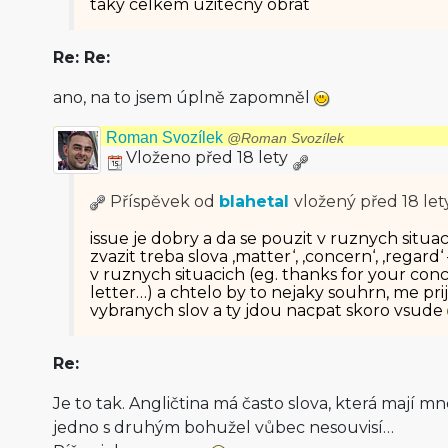
taky celkem uzitecny obrat
Re: Re:
ano, na to jsem úplně zapomněl
Roman Svozílek
@Roman Svozílek
Vloženo před 18 lety
Příspěvek od
blahetal
vložený
před 18 let
issue je dobry a da se pouzit v ruznych situac
zvazit treba slova ‚matter‘, ‚concern‘, ‚regard‘
v ruznych situacich (eg. thanks for your co
letter…) a chtelo by to nejaky souhrn, me pri
vybranych slov a ty jdou nacpat skoro vsude
Re:
Je to tak. Angličtina má často slova, která mají 
jedno s druhým bohužel vůbec nesouvisí…