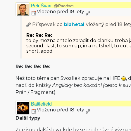
Petr Švarc
@Random
Vloženo před 18 lety
Příspěvek od
blahetal
vložený
před 18 let
Re: Re: Re:
to by mozna chtelo zaradit do clanku treba jak
second…last, to sum up, in a nutshell, to cut a
short, apod.
Re: Re: Re: Re:
Než toto téma pan Svozílek zpracuje na HFE
,
např. do knížky
Anglicky bez koktání (cesta k suv
Práh / Fragment).
Battlefield
Vloženo před 18 lety
Další typy
Zde jsou další slova, kde by se jejich různé význ