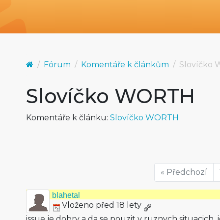
Fórum
Komentáře k článkům
Slovíčko
Slovíčko WORTH
Komentáře k článku:
Slovíčko WORTH
« Předchozí
blahetal
Vloženo před 18 lety
issue je dobry a da se pouzit v ruznych situacich. 