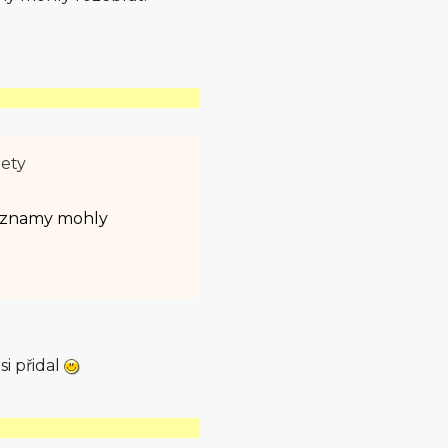
lety
 významy mohly
i přidal