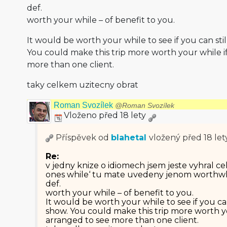
def.
worth your while – of benefit to you.
It would be worth your while to see if you can stil
You could make this trip more worth your while i
more than one client.
taky celkem uzitecny obrat
Roman Svozílek
@Roman Svozílek
Vloženo před 18 lety
Příspěvek od
blahetal
vložený
před 18 let
Re:
v jedny knize o idiomech jsem jeste vyhral c
ones while‘ tu mate uvedeny jenom worthwh
def.
worth your while – of benefit to you.
It would be worth your while to see if you can
show. You could make this trip more worth yo
arranged to see more than one client.