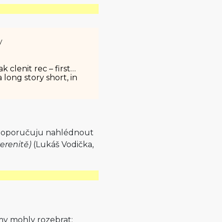
y
 clenit rec – first…
 long story short, in
 doporučuju nahlédnout
erenitě)
(Lukáš Vodička,
amy mohly rozebrat: