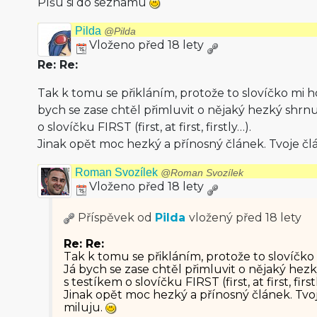
Píšu si do seznamu
Pilda
@Pilda
Vloženo před 18 lety
Re: Re:
Tak k tomu se přikláním, protože to slovíčko mi h
bych se zase chtěl přimluvit o nějaký hezký shrnu
o slovíčku FIRST (first, at first, firstly…).
Jinak opět moc hezký a přínosný článek. Tvoje čl
Roman Svozílek
@Roman Svozílek
Vloženo před 18 lety
Příspěvek od
Pilda
vložený
před 18 lety
Re: Re:
Tak k tomu se přikláním, protože to slovíčko
Já bych se zase chtěl přimluvit o nějaký hezk
s testíkem o slovíčku FIRST (first, at first, first
Jinak opět moc hezký a přínosný článek. Tvo
miluju.