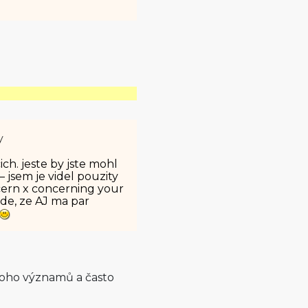
y
ich. jeste by jste mohl
 – jsem je videl pouzity
ncern x concerning your
jde, ze AJ ma par
mnoho významů a často