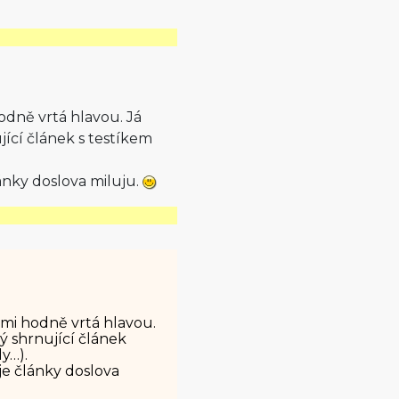
odně vrtá hlavou. Já
jící článek s testíkem
ánky doslova miluju.
 mi hodně vrtá hlavou.
ý shrnující článek
ly…).
je články doslova