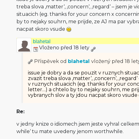
treba slova ‚matter‘, ‚concern‘, ‚regard‘ – jsem je 
situacich (eg. thanks for your concern x concerni
by to nejaky souhrn, me prijde, ze AJ ma par vybr
nacpat skoro vsude
blahetal
Vloženo před 18 lety
Příspěvek od
blahetal
vložený
před 18 let
issue je dobry a da se pouzit v ruznych situac
zvazit treba slova ‚matter‘, ‚concern‘, ‚regard‘
v ruznych situacich (eg. thanks for your co
letter…) a chtelo by to nejaky souhrn, me pri
vybranych slov a ty jdou nacpat skoro vsude
Re:
v jedny knize o idiomech jsem jeste vyhral celke
while‘ tu mate uvedeny jenom worthwhile.