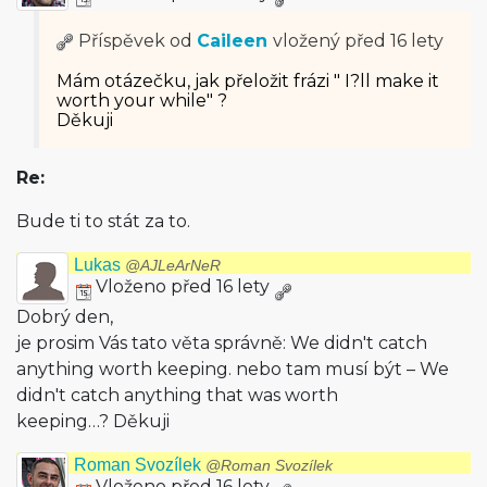
Příspěvek od
Caileen
vložený
před 16 lety
Mám otázečku, jak přeložit frázi " I?ll make it
worth your while" ?
Děkuji
Re:
Bude ti to stát za to.
Lukas
@AJLeArNeR
Vloženo před 16 lety
Dobrý den,
je prosim Vás tato věta správně: We didn't catch
anything worth keeping. nebo tam musí být – We
didn't catch anything that was worth
keeping…? Děkuji
Roman Svozílek
@Roman Svozílek
Vloženo před 16 lety