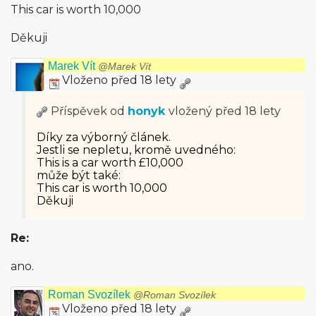
This car is worth 10,000
Děkuji
Marek Vít
@Marek Vít
Vloženo před 18 lety
Příspěvek od
honyk
vložený
před 18 lety
Díky za výborný článek.
Jestli se nepletu, kromě uvedného:
This is a car worth £10,000
může být také:
This car is worth 10,000
Děkuji
Re:
ano.
Roman Svozílek
@Roman Svozílek
Vloženo před 18 lety