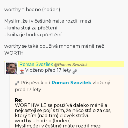
worthy = hodno (hoden)
Myslím, že i v češtině máte rozdíl mezi
- kniha stojí za přečtení
- kniha je hodna přečtění
worthy se také používá mnohem méně než
WORTH
Roman Svozílek
@Roman Svozílek
Vloženo před 17 lety
Příspěvek od
Roman Svozílek
vložený
před 17 lety
Re:
WORTHWILE se používá daleko méně a
nejčastěji se pojí s tím, že něco stálo za čas,
který tím (nad tím) člověk stráví.
worthy = hodno (hoden)
Myslím, že i v češtině máte rozdíl mezi