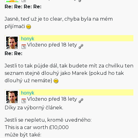
Re: Re: Re: Re:
Jasně, teď už je to clear, chyba byla na mém
přijímači
honyk
Vloženo před 18 lety
Re: Re:
Jestli to tak půjde dál, tak budete mít za chvilku ten
seznam stejně dlouhý jako Marek (pokud ho tak
dlouhý už nemáte)
honyk
Vloženo před 18 lety
Díky za výborný článek.
Jestli se nepletu, kromě uvedného:
This is a car worth £10,000
může být také: