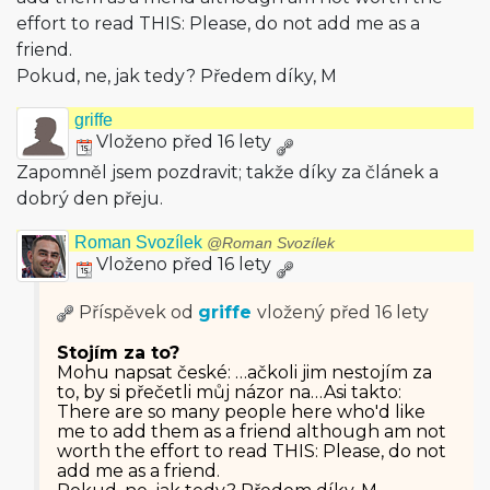
effort to read THIS: Please, do not add me as a
friend.
Pokud, ne, jak tedy? Předem díky, M
griffe
Vloženo před 16 lety
Zapomněl jsem pozdravit; takže díky za článek a
dobrý den přeju.
Roman Svozílek
@Roman Svozílek
Vloženo před 16 lety
Příspěvek od
griffe
vložený
před 16 lety
Stojím za to?
Mohu napsat české: …ačkoli jim nestojím za
to, by si přečetli můj názor na…Asi takto:
There are so many people here who'd like
me to add them as a friend although am not
worth the effort to read THIS: Please, do not
add me as a friend.