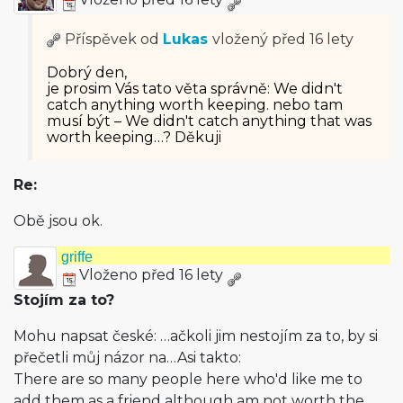
Příspěvek od
Lukas
vložený
před 16 lety
Dobrý den,
je prosim Vás tato věta správně: We didn't
catch anything worth keeping. nebo tam
musí být – We didn't catch anything that was
worth keeping…? Děkuji
Re:
Obě jsou ok.
griffe
Vloženo před 16 lety
Stojím za to?
Mohu napsat české: …ačkoli jim nestojím za to, by si
přečetli můj názor na…Asi takto:
There are so many people here who'd like me to
add them as a friend although am not worth the