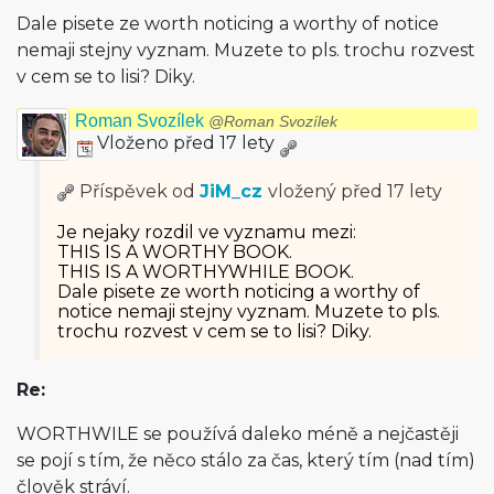
Dale pisete ze worth noticing a worthy of notice
nemaji stejny vyznam. Muzete to pls. trochu rozvest
v cem se to lisi? Diky.
Roman Svozílek
@Roman Svozílek
Vloženo před 17 lety
Příspěvek od
JiM_cz
vložený
před 17 lety
Je nejaky rozdil ve vyznamu mezi:
THIS IS A WORTHY BOOK.
THIS IS A WORTHYWHILE BOOK.
Dale pisete ze worth noticing a worthy of
notice nemaji stejny vyznam. Muzete to pls.
trochu rozvest v cem se to lisi? Diky.
Re:
WORTHWILE se používá daleko méně a nejčastěji
se pojí s tím, že něco stálo za čas, který tím (nad tím)
člověk stráví.