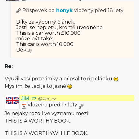
Příspěvek od
honyk
vložený
před 18 lety
Díky za výborný článek.
Jestli se nepletu, kromě uvedného:
This is a car worth £10,000
může být také:
This car is worth 10,000
Děkuji
Re:
Využil vaší poznámky a připsal to do článku
Myslím, že teď je to jasné
JiM_cz
@Jim_cz
Vloženo před 17 lety
Je nejaky rozdil ve vyznamu mezi:
THIS IS A WORTHY BOOK.
THIS IS A WORTHYWHILE BOOK.