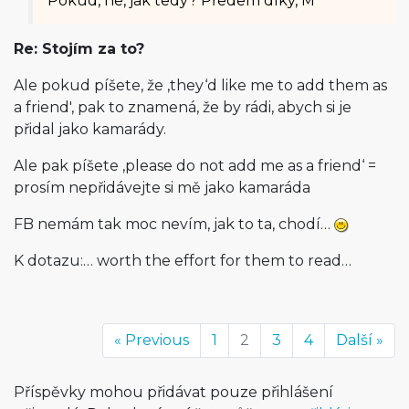
Pokud, ne, jak tedy? Předem díky, M
Re: Stojím za to?
Ale pokud píšete, že ‚they‘d like me to add them as
a friend', pak to znamená, že by rádi, abych si je
přidal jako kamarády.
Ale pak píšete ‚please do not add me as a friend‘ =
prosím nepřidávejte si mě jako kamaráda
FB nemám tak moc nevím, jak to ta, chodí…
K dotazu:… worth the effort for them to read…
« Previous
1
2
3
4
Další »
Příspěvky mohou přidávat pouze přihlášení