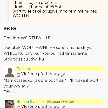
- kniha stojí za přečtení
- kniha je hodna přečtění
worthy se také používá mnohem méně než
WORTH
Re: Re:
Překlep: WORTHWHILE.
Dodatek: WORTHWHILE v sobě vlastně skrývá
WHILE (tu ‚chvilku‘, kterou nad tím strávíte).
Stojí to za tu ‚chvilku‘.
Caileen
Vloženo před 16 lety
Mám otázečku, jak přeložit frázi " I?ll make it worth
your while" ?
Děkuji
Roman Svozílek
@Roman Svozílek
Vloženo před 16 lety