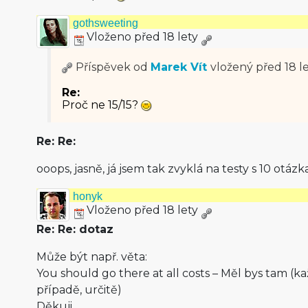
gothsweeting
Vloženo před 18 lety
Příspěvek od
Marek Vít
vložený
před 18 l
Re:
Proč ne 15/15?
Re: Re:
ooops, jasně, já jsem tak zvyklá na testy s 10 otázk
honyk
Vloženo před 18 lety
Re: Re: dotaz
Může být např. věta:
You should go there at all costs – Měl bys tam (k
případě, určitě)
Děkuji