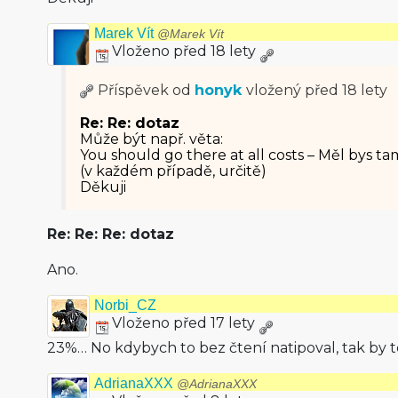
Marek Vít
@Marek Vít
Vloženo před 18 lety
Příspěvek od
honyk
vložený
před 18 lety
Re: Re: dotaz
Může být např. věta:
You should go there at all costs – Měl bys ta
(v každém případě, určitě)
Děkuji
Re: Re: Re: dotaz
Ano.
Norbi_CZ
Vloženo před 17 lety
23%… No kdybych to bez čtení natipoval, tak by t
AdrianaXXX
@AdrianaXXX