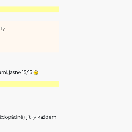
ety
ami, jasně 15/15
aždopádně) jít (v každém