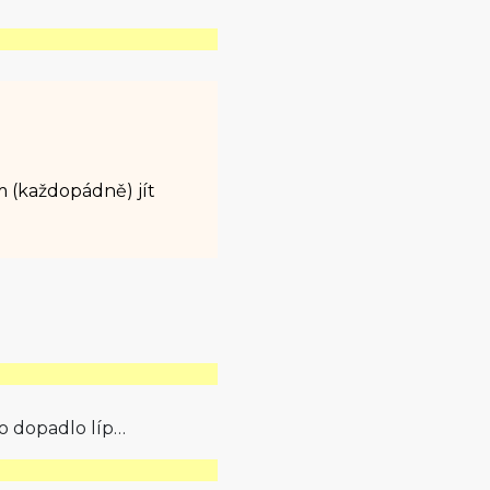
m (každopádně) jít
o dopadlo líp…