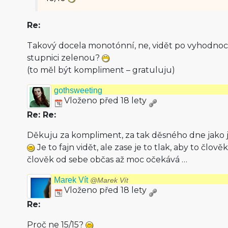
Re:
Takový docela monotónní, ne, vidět po vyhodnoc
stupnici zelenou?
(to měl být kompliment – gratuluju)
gothsweeting
Vloženo před 18 lety
Re: Re:
Děkuju za kompliment, za tak děsného dne jako j
Je to fajn vidět, ale zase je to tlak, aby to člově
člověk od sebe občas až moc očekává …
Marek Vít
@Marek Vít
Vloženo před 18 lety
Re:
Proč ne 15/15?