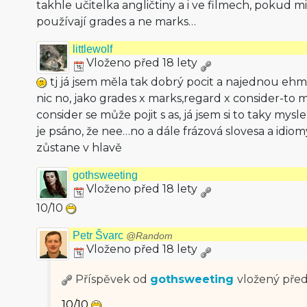
takhle učitelka angličtiny a i ve filmech, pokud m
používají grades a ne marks…
littlewolf
Vloženo před 18 lety
tj já jsem měla tak dobrý pocit a najednou e
nic no, jako grades x marks,regard x consider-to m
consider se může pojit s as, já jsem si to taky mysle
je psáno, že nee…no a dále frázová slovesa a idio
zůstane v hlavě
gothsweeting
Vloženo před 18 lety
10/10
Petr Švarc
@Random
Vloženo před 18 lety
Příspěvek od
gothsweeting
vložený
před
10/10