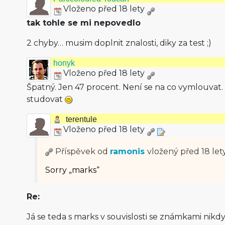
Vloženo před 18 lety
tak tohle se mi nepovedlo
2 chyby… musim doplnit znalosti, diky za test ;)
honyk
Vloženo před 18 lety
Špatný. Jen 47 procent. Není se na co vymlouvat. 
studovat
terentule
Vloženo před 18 lety
Příspěvek od
ramonis
vložený
před 18 let
Sorry „marks“
Re:
Já se teda s marks v souvislosti se známkami nikd