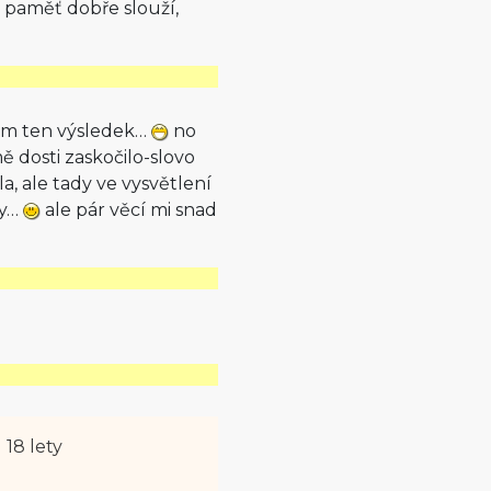
i paměť dobře slouží,
hmm ten výsledek…
no
ě dosti zaskočilo-slovo
la, ale tady ve vysvětlení
my…
ale pár věcí mi snad
 18 lety