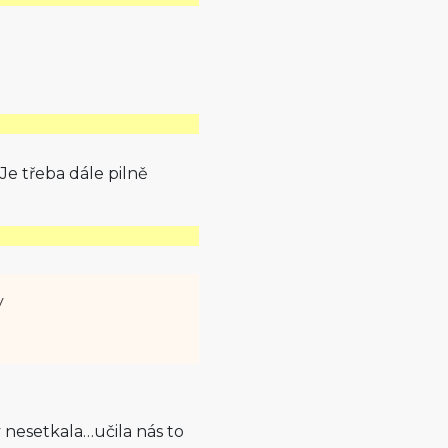
Je třeba dále pilně
y
y nesetkala…učila nás to