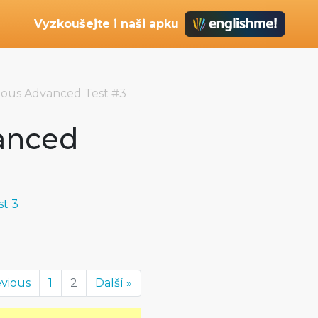
Vyzkoušejte i naši apku
eous Advanced Test #3
anced
st 3
evious
1
2
Další »