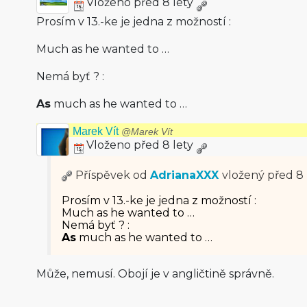
Vloženo před 8 lety
Prosím v 13.-ke je jedna z možností :
Much as he wanted to …
Nemá byť ? :
As
much as he wanted to …
Marek Vít
@Marek Vít
Vloženo před 8 lety
Příspěvek od
AdrianaXXX
vložený
před 8 
Prosím v 13.-ke je jedna z možností :
Much as he wanted to …
Nemá byť ? :
As
much as he wanted to …
Může, nemusí. Obojí je v angličtině správně.