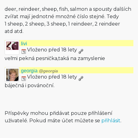
deer, reindeer, sheep, fish, salmon a spousty dalších
zvířat mají jednotné množné číslo stejné. Tedy
1 sheep, 2 sheep, 3 sheep, 1 reindeer, 2 reindeer
atd atd.
livi
Vloženo před 18 lety
veľmi pekná pesnička,taká na zamyslenie
georgia
@georgia
Vloženo před 18 lety
báječná i povánoční.
Příspěvky mohou přidávat pouze přihlášení
uživatelé. Pokud máte účet můžete se
přihlásit
.