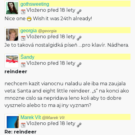
gothsweeting
Vloženo před 18 lety
Nice one
Wish it was 24th already!
georgia
@georgia
Vloženo před 18 lety
Je to taková nostalgidká píseň …pro klavír. Nádhera.
Šandy
Vloženo před 18 lety
reindeer
nechcem kazit vianocnu naladu ale iba ma zaujala
veta: Santa and eight little reindeer. „s“ na konci ako
mnozne cislo sa nepridava leno koli aby to dobre
vysznelo alebo to ma aj iny vyznam?
Marek Vít
@Marek Vít
Vloženo před 18 lety
Re: reindeer