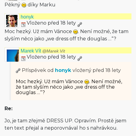
Pěkný
díky Marku
honyk
Vloženo před 18 lety
Moc hezký. Už mám Vánoce
. Není možné, že tam
slyším něco jako „we dress off the douglas …“?
Marek Vít
@Marek Vít
Vloženo před 18 lety
Příspěvek od
honyk
vložený
před 18 lety
Moc hezký. Už mám Vánoce
. Není možné,
že tam slyším něco jako „we dress off the
douglas …“?
Re:
Jo, je tam zřejmě DRESS UP. Opravím. Prostě jsem
ten text přejal a neporovnával ho s nahrávkou.