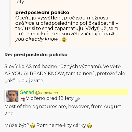
lety
předposlední políčko
Oceňuju vysvětlení, proč jsou možnosti
as/since
u předposledního políčka špatně –
teď už si to snad zapamatuju. Vždyť už jsem
určitě mockrát četl souvětí začínající na
As
you already know…
.
Re: předposlední políčko
Slovíčko AS má hodně různých významů. Ve větě
AS YOU ALREADY KNOW, tam to není „protože“ ale
„jak“ – Jak již víte, …
Senad
@seqwence
Vloženo před 18 lety
Most of the signatures are, however, from August
2nd.
Může být?
Pomineme-li ty čárky