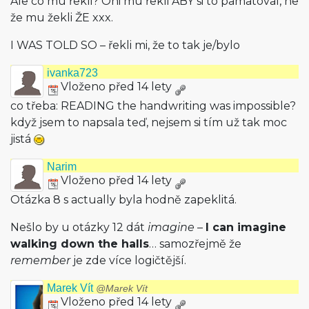
Ale co mu řekli? Oni mu řekli ABY si to pamatoval, ne
že mu žekli ŽE xxx.
I WAS TOLD SO – řekli mi, že to tak je/bylo
ivanka723
Vloženo před 14 lety
co třeba: READING the handwriting was impossible?
když jsem to napsala teď, nejsem si tím už tak moc
jistá
Narim
Vloženo před 14 lety
Otázka 8 s actually byla hodně zapeklitá.
Nešlo by u otázky 12 dát
imagine
–
I can imagine
walking down the halls
… samozřejmě že
remember
je zde více logičtější.
Marek Vít
@Marek Vít
Vloženo před 14 lety