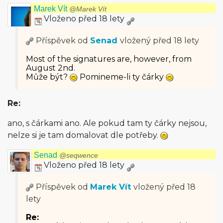
Marek Vít
@Marek Vít
Vloženo před 18 lety
Příspěvek od
Senad
vložený
před 18 lety
Most of the signatures are, however, from
August 2nd.
Může být?
Pomineme-li ty čárky
Re:
ano, s čárkami ano. Ale pokud tam ty čárky nejsou,
nelze si je tam domalovat dle potřeby.
Senad
@seqwence
Vloženo před 18 lety
Příspěvek od
Marek Vít
vložený
před 18
lety
Re: