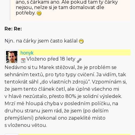
ano, s čárkami ano. Ale pokud tam ty čárky
nejsou, nelze si je tam domalovat dle
potřeby.
Re: Re:
Njn.. na čárky jsem často kašlal
honyk
Vloženo před 18 lety
Nedávno si tu Marek stěžoval, že je problém se
sehnáním textů, pro tyto typy cvičení. Ja vidím, tak
tentokrát sáhl „do vlastních zdrojů“. Vzpomínám si,
že jsem tento článek četl, ale úplně všechno mi
v hlavě nezůstalo, přesto 80% je solidní výsledek.
Mrzí mě hloupá chyba v posledním políčku, na
druhou stranu jsem rád, že jsem (po delším
přemýšlení) překonal ono zapeklité místo
s vloženou větou.