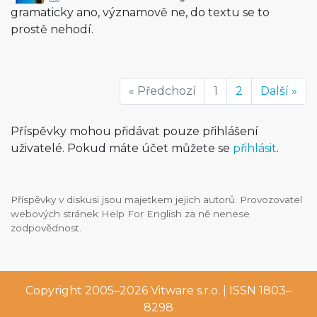
gramaticky ano, významově ne, do textu se to
prostě nehodí.
« Předchozí
1
2
Další »
Příspěvky mohou přidávat pouze přihlášení
uživatelé. Pokud máte účet můžete se
přihlásit
.
Příspěvky v diskusi jsou majetkem jejich autorů. Provozovatel
webových stránek Help For English za ně nenese
zodpovědnost.
Copyright 2005–2026
Vitware s.r.o.
| ISSN 1803–
8298