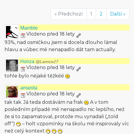
« Předchozí
1
2
Další »
Marrible
Vloženo před 18 lety
93%, nad osmičkou jsem si docela dlouho lámal
hlavu a vůbec mě nenapadlo dát tam actually.
Honza
@Lamice27
Vloženo před 18 lety
tohle bylo nějaké těžkéé
amanita
Vloženo před 18 lety
tak tak. Já teda dostávám na frak
A v tom
posledním případě mě nenapadlo nic lepšího, než
že si to zapamatoval, protože mu vynadali („told
off“)
– holt vzpomínky na školu mě inspirovaly víc
než celý kontext