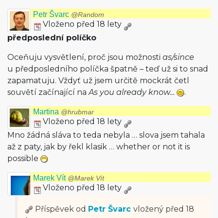
Petr Švarc
@Random
Vloženo před 18 lety
předposlední políčko
Oceňuju vysvětlení, proč jsou možnosti
as/since
u předposledního políčka špatně – teď už si to snad
zapamatuju. Vždyť už jsem určitě mockrát četl
souvětí začínající na
As you already know…
.
Martina
@hrubmar
Vloženo před 18 lety
Mno žádná sláva to teda nebyla … slova jsem tahala
až z paty, jak by řekl klasik … whether or not it is
possible
Marek Vít
@Marek Vít
Vloženo před 18 lety
Příspěvek od
Petr Švarc
vložený
před 18