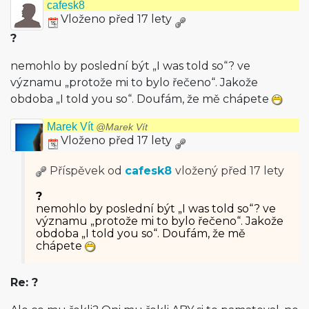
cafesk8
Vloženo před 17 lety
?
nemohlo by poslední být „I was told so“? ve
významu „protože mi to bylo řečeno“. Jakože
obdoba „I told you so“. Doufám, že mě chápete
Marek Vít
@Marek Vít
Vloženo před 17 lety
Příspěvek od
cafesk8
vložený
před 17 lety
?
nemohlo by poslední být „I was told so“? ve
významu „protože mi to bylo řečeno“. Jakože
obdoba „I told you so“. Doufám, že mě
chápete
Re: ?