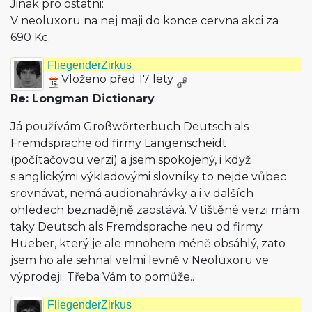
Jinak pro ostatni:
V neoluxoru na nej maji do konce cervna akci za
690 Kc.
FliegenderZirkus
Vloženo před 17 lety
Re: Longman Dictionary
Já používám Großwörterbuch Deutsch als
Fremdsprache od firmy Langenscheidt
(počítačovou verzi) a jsem spokojený, i když
s anglickými výkladovými slovníky to nejde vůbec
srovnávat, nemá audionahrávky a i v dalších
ohledech beznadějně zaostává. V tištěné verzi mám
taky Deutsch als Fremdsprache neu od firmy
Hueber, který je ale mnohem méně obsáhlý, zato
jsem ho ale sehnal velmi levně v Neoluxoru ve
výprodeji. Třeba Vám to pomůže..
FliegenderZirkus