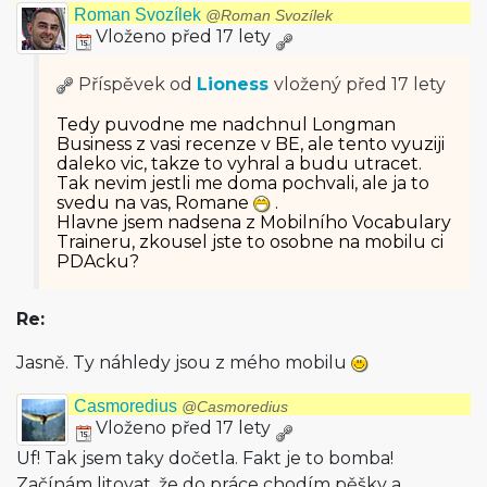
Roman Svozílek
@Roman Svozílek
Vloženo před 17 lety
Příspěvek od
Lioness
vložený
před 17 lety
Tedy puvodne me nadchnul Longman
Business z vasi recenze v BE, ale tento vyuziji
daleko vic, takze to vyhral a budu utracet.
Tak nevim jestli me doma pochvali, ale ja to
svedu na vas, Romane
.
Hlavne jsem nadsena z Mobilního Vocabulary
Traineru, zkousel jste to osobne na mobilu ci
PDAcku?
Re:
Jasně. Ty náhledy jsou z mého mobilu
Casmoredius
@Casmoredius
Vloženo před 17 lety
Uf! Tak jsem taky dočetla. Fakt je to bomba!
Začínám litovat, že do práce chodím pěšky a