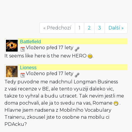
« Předchozí
1
2
3
Další »
Battlefield
Vloženo před 17 lety
It seems like here is the new HERO
.
Lioness
Vloženo před 17 lety
Tedy puvodne me nadchnul Longman Business
z vasi recenze v BE, ale tento vyuziji daleko vic,
takze to vyhral a budu utracet. Tak nevim jestli me
doma pochvali, ale ja to svedu na vas, Romane
.
Hlavne jsem nadsena z Mobilního Vocabulary
Traineru, zkousel jste to osobne na mobilu ci
PDAcku?