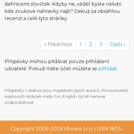
definicemi slovíček. Kdyby ne, věděl byste někdo
kde zvukove nahravky najit? Dekuji za obsáhlou
recenzi a celé tyto stránky.
« Předchozí
1
2
3
Další »
Příspěvky mohou přidávat pouze přihlášení
uživatelé. Pokud máte účet můžete se
přihlásit
.
Příspěvky v diskusi jsou majetkem jejich autorů. Provozovatel
webových stránek Help For English za ně nenese
zodpovědnost.
Copyright 2005–2026
Vitware s.r.o.
| ISSN 1803–