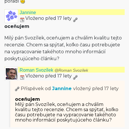
poradí
Jannine
Vloženo před 17 lety
oceňujem
Milý pán Svozílek, oceňujem a chválim kvalitu tejto
recenzie. Chcem sa spýtať, koľko času potrebujete
na vypracovanie takéhoto mnoho informácií
poskytujúceho článku?
Roman Svozílek
@Roman Svozílek
Vloženo před 17 lety
Příspěvek od
Jannine
vložený
před 17 lety
oceňujem
Milý pán Svozílek, oceňujem a chválim
kvalitu tejto recenzie. Chcem sa spýtať, koľko
času potrebujete na vypracovanie takéhoto
mnoho informácií poskytujúceho článku?