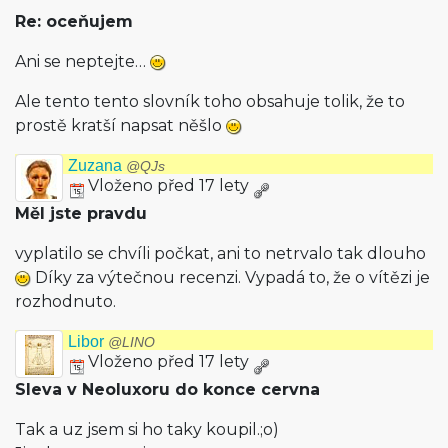
Re: oceňujem
Ani se neptejte…
Ale tento tento slovník toho obsahuje tolik, že to
prostě kratší napsat něšlo
Zuzana
@QJs
Vloženo před 17 lety
Měl jste pravdu
vyplatilo se chvíli počkat, ani to netrvalo tak dlouho
Díky za výtečnou recenzi. Vypadá to, že o vítězi je
rozhodnuto.
Libor
@LINO
Vloženo před 17 lety
Sleva v Neoluxoru do konce cervna
Tak a uz jsem si ho taky koupil.;o)