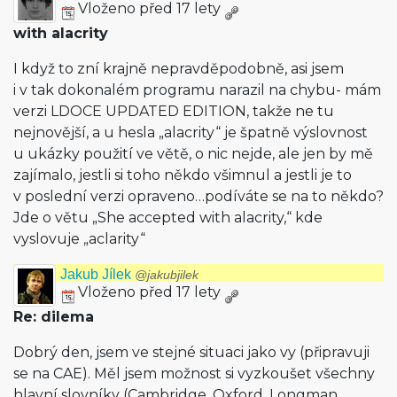
Vloženo před 17 lety
with alacrity
I když to zní krajně nepravděpodobně, asi jsem
i v tak dokonalém programu narazil na chybu- mám
verzi LDOCE UPDATED EDITION, takže ne tu
nejnovější, a u hesla „alacrity“ je špatně výslovnost
u ukázky použití ve větě, o nic nejde, ale jen by mě
zajímalo, jestli si toho někdo všimnul a jestli je to
v poslední verzi opraveno…podíváte se na to někdo?
Jde o větu „She accepted with alacrity,“ kde
vyslovuje „aclarity“
Jakub Jílek
@jakubjilek
Vloženo před 17 lety
Re: dilema
Dobrý den, jsem ve stejné situaci jako vy (připravuji
se na CAE). Měl jsem možnost si vyzkoušet všechny
hlavní slovníky (Cambridge, Oxford, Longman,