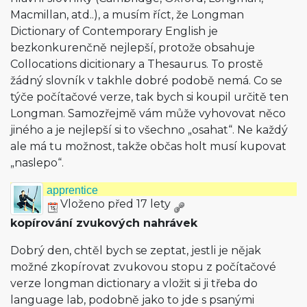
Macmillan, atd..), a musím říct, že Longman
Dictionary of Contemporary English je
bezkonkurenčně nejlepší, protože obsahuje
Collocations dicitionary a Thesaurus. To prostě
žádný slovník v takhle dobré podobě nemá. Co se
týče počítačové verze, tak bych si koupil určitě ten
Longman. Samozřejmě vám může vyhovovat něco
jiného a je nejlepší si to všechno „osahat“. Ne každý
ale má tu možnost, takže občas holt musí kupovat
„naslepo“.
apprentice
Vloženo před 17 lety
kopírování zvukových nahrávek
Dobrý den, chtěl bych se zeptat, jestli je nějak
možné zkopírovat zvukovou stopu z počítačové
verze longman dictionary a vložit si ji třeba do
language lab, podobně jako to jde s psanými