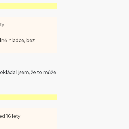
ty
ně hladce, bez
okládal jsem, že to může
ed 16 lety