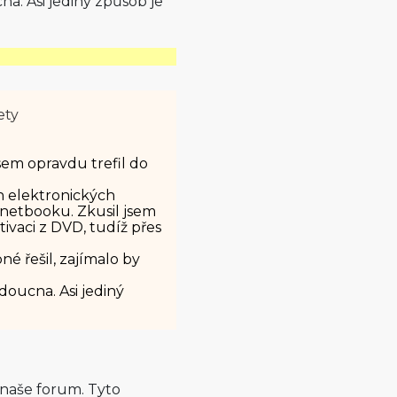
a. Asi jediný způsob je
ety
jsem opravdu trefil do
 elektronických
 netbooku. Zkusil jsem
tivaci z DVD, tudíž přes
é řešil, zajímalo by
oucna. Asi jediný
 naše forum. Tyto