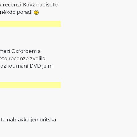
u recenzi. Když napíšete
a někdo poradí
 mezi Oxfordem a
to recenze zvolila
prozkoumání DVD je mi
ta náhravka jen britská