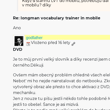
Když si stáhnu LVT do mobilu, potřebuju dál
v mobilu? díky
Re: longman vocabulary trainer in mobile
Ano
godfather
Vloženo před 16 lety
DVD
Je to můj první velký slovník a díky recenzi jsem 
černého.Děkuji.
Ovšem mám obecný problém ohledně všech elekt
Nebot' mi ho nejde nainstalovat do netbooku. Zku
vytvořený obraz ale přesto to chce aktivaci z DVD
mechaniku.
Jen z nouze tu píšu jestli někdo tohle podobné ř
jestli to obešel. Šance je asi mizivá.