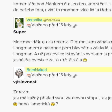
komentáře pod článkem čte jen ten, kdo si četl t
do našeho fóra, uvidí to mnohem více lidí a třeb
Veronika
@hledalka
Vloženo před 15 lety
Super
Moc moc děkuju za recenzi. Dlouho jsem váhala
Longmanem a nakonec jsem hlavně na základě té
Longman. A už po chvilce listování slovníkem a 
jasné, že investice za to určitě stála
BornNaked
Vloženo před 15 lety
výslovnost
Zdravim,
jak má každý příklad svou zvukovou stopu, tak je 
nebo i americká
?