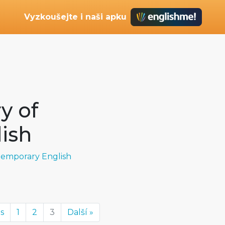
Vyzkoušejte i naši apku
y of
ish
temporary English
us
1
2
3
Další »