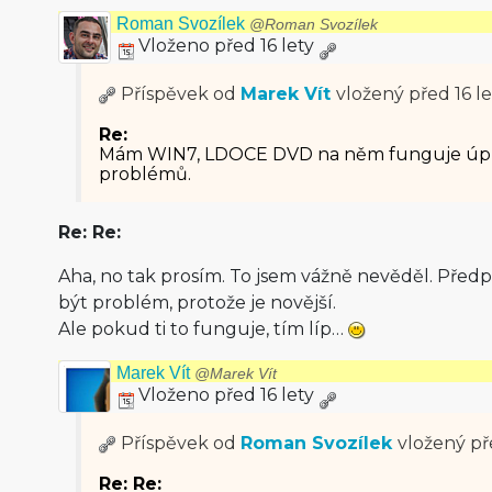
Roman Svozílek
@Roman Svozílek
Vloženo před 16 lety
Příspěvek od
Marek Vít
vložený
před 16 le
Re:
Mám WIN7, LDOCE DVD na něm funguje úpl
problémů.
Re: Re:
Aha, no tak prosím. To jsem vážně nevěděl. Předp
být problém, protože je novější.
Ale pokud ti to funguje, tím líp…
Marek Vít
@Marek Vít
Vloženo před 16 lety
Příspěvek od
Roman Svozílek
vložený
př
Re: Re: