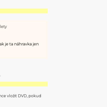
lety
k je ta náhravka jen
.
 chce vložit DVD, pokud