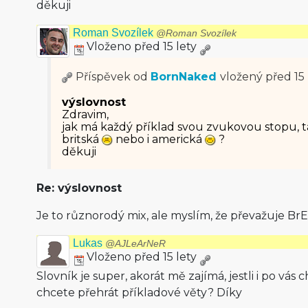
děkuji
Roman Svozílek
@Roman Svozílek
Vloženo před 15 lety
Příspěvek od
BornNaked
vložený
před 15 
výslovnost
Zdravim,
jak má každý příklad svou zvukovou stopu, ta
britská
nebo i americká
?
děkuji
Re: výslovnost
Je to různorodý mix, ale myslím, že převažuje BrE
Lukas
@AJLeArNeR
Vloženo před 15 lety
Slovník je super, akorát mě zajímá, jestli i po vás
chcete přehrát příkladové věty? Díky