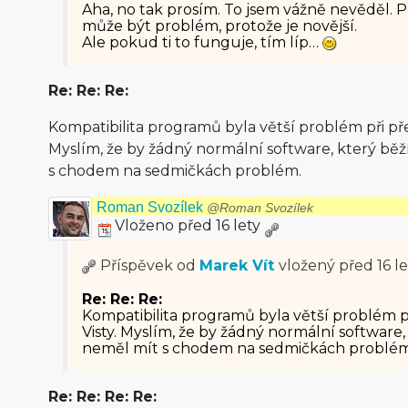
Aha, no tak prosím. To jsem vážně nevěděl. P
může být problém, protože je novější.
Ale pokud ti to funguje, tím líp…
Re: Re: Re:
Kompatibilita programů byla větší problém při př
Myslím, že by žádný normální software, který běž
s chodem na sedmičkách problém.
Roman Svozílek
@Roman Svozílek
Vloženo před 16 lety
Příspěvek od
Marek Vít
vložený
před 16 le
Re: Re: Re:
Kompatibilita programů byla větší problém p
Visty. Myslím, že by žádný normální software, 
neměl mít s chodem na sedmičkách problém
Re: Re: Re: Re: