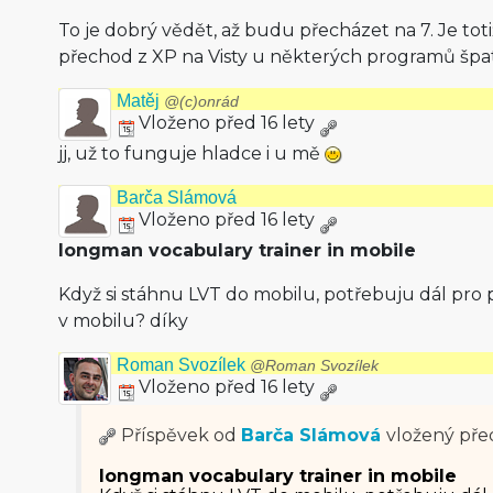
To je dobrý vědět, až budu přecházet na 7. Je toti
přechod z XP na Visty u některých programů špa
Matěj
@(c)onrád
Vloženo před 16 lety
jj, už to funguje hladce i u mě
Barča Slámová
Vloženo před 16 lety
longman vocabulary trainer in mobile
Když si stáhnu LVT do mobilu, potřebuju dál pro 
v mobilu? díky
Roman Svozílek
@Roman Svozílek
Vloženo před 16 lety
Příspěvek od
Barča Slámová
vložený
před
longman vocabulary trainer in mobile