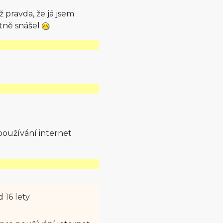
ž pravda, že já jsem
tně snášel
používání internet
 16 lety