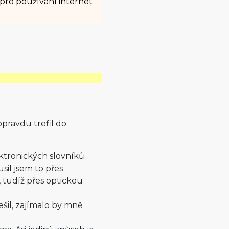
 pro používání internet
opravdu trefil do
ronických slovníků.
sil jsem to přes
, tudíž přes optickou
ešil, zajímalo by mně