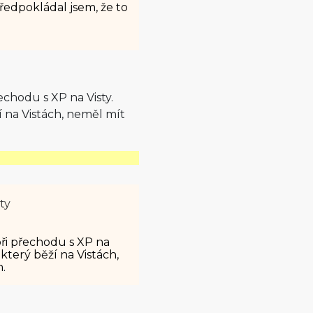
ředpokládal jsem, že to
echodu s XP na Visty.
í na Vistách, neměl mít
ty
ři přechodu s XP na
který běží na Vistách,
.