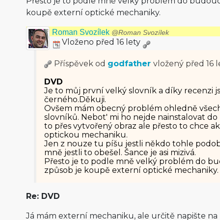
Přesto je to podle mně velký problém do budoucn
koupě externí optické mechaniky.
Roman Svozílek
@Roman Svozílek
Vloženo před 16 lety
Příspěvek od
godfather
vložený
před 16 l
DVD
Je to můj první velký slovník a díky recenzi 
černého.Děkuji.
Ovšem mám obecný problém ohledně všech
slovníků. Nebot' mi ho nejde nainstalovat do
to přes vytvořený obraz ale přesto to chce ak
optickou mechaniku.
Jen z nouze tu píšu jestli někdo tohle podobn
mně jestli to obešel. Šance je asi mizivá.
Přesto je to podle mně velký problém do bud
způsob je koupě externí optické mechaniky.
Re: DVD
Já mám externí mechaniku, ale určitě napište na