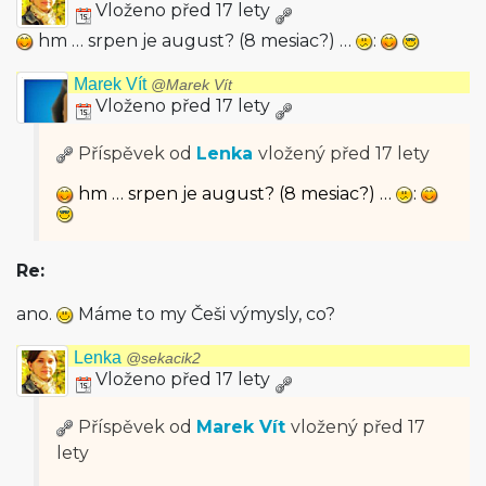
Vloženo před 17 lety
hm … srpen je august? (8 mesiac?) …
:
Marek Vít
@Marek Vít
Vloženo před 17 lety
Příspěvek od
Lenka
vložený
před 17 lety
hm … srpen je august? (8 mesiac?) …
:
Re:
ano.
Máme to my Češi výmysly, co?
Lenka
@sekacik2
Vloženo před 17 lety
Příspěvek od
Marek Vít
vložený
před 17
lety