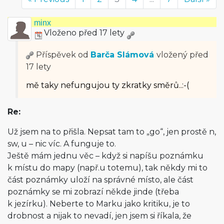
minx
Vloženo před 17 lety
Příspěvek od
Barča Slámová
vložený
před
17 lety
mě taky nefungujou ty zkratky směrů..:-(
Re:
Už jsem na to přišla. Nepsat tam to „go“, jen prostě n,
sw, u – nic víc. A funguje to.
Ještě mám jednu věc – když si napíšu poznámku
k místu do mapy (např.u totemu), tak někdy mi to
část poznámky uloží na správné místo, ale část
poznámky se mi zobrazí někde jinde (třeba
k jezírku). Neberte to Marku jako kritiku, je to
drobnost a nijak to nevadí, jen jsem si říkala, že