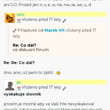
ani GO. Prostě jen n, s, e, w, ne, nw, se, sw, u, d
orim
Vloženo před 17 lety
Příspěvek od
Marek Vít
vložený
před 17
lety
Re: Co dál?
viz diskusní fórum.
Re: Re: Co dál?
Ano, ano, už jsem to zjistil…
ps
Vloženo před 17 lety
vyskakuje slovník
prosím je možné aby ve Vaší hře nevyskakoval
slovník, když označím slovo? Mám totiž jiný slovník.