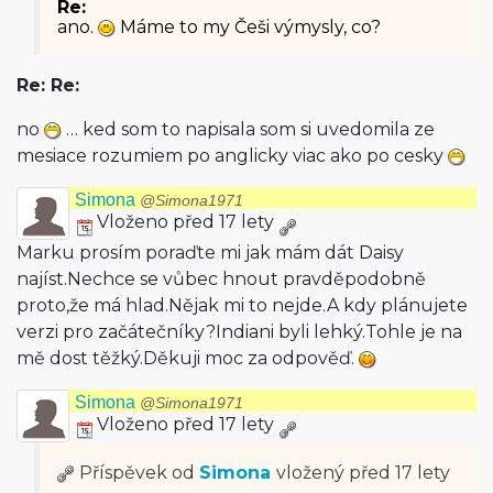
Re:
ano.
Máme to my Češi výmysly, co?
Re: Re:
no
… ked som to napisala som si uvedomila ze
mesiace rozumiem po anglicky viac ako po cesky
Simona
@Simona1971
Vloženo před 17 lety
Marku prosím poraďte mi jak mám dát Daisy
najíst.Nechce se vůbec hnout pravděpodobně
proto,že má hlad.Nějak mi to nejde.A kdy plánujete
verzi pro začátečníky?Indiani byli lehký.Tohle je na
mě dost těžký.Děkuji moc za odpověď.
Simona
@Simona1971
Vloženo před 17 lety
Příspěvek od
Simona
vložený
před 17 lety