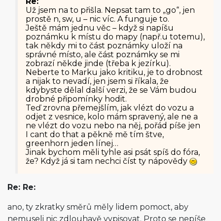
Re:
Už jsem na to přišla. Nepsat tam to „go“, jen
prostě n, sw, u – nic víc. A funguje to.
Ještě mám jednu věc – když si napíšu
poznámku k místu do mapy (např.u totemu),
tak někdy mi to část poznámky uloží na
správné místo, ale část poznámky se mi
zobrazí někde jinde (třeba k jezírku).
Neberte to Marku jako kritiku, je to drobnost
a nijak to nevadí, jen jsem si říkala, že
kdybyste dělal další verzi, že se Vám budou
drobné připomínky hodit.
Teď zrovna přemejšlím, jak vlézt do vozu a
odjet z vesnice, kolo mám spravený, ale ne a
ne vlézt do vozu nebo na něj, pořád píše jen
I cant do that a pěkně mě tím štve,
greenhorn jeden línej…
Jinak bychom měli tyhle asi psát spíš do fóra,
že? Když já si tam nechci číst ty nápovědy
Re: Re:
ano, ty zkratky směrů měly lidem pomoct, aby
nemuseli nic zdlouhavě vypisovat. Proto se nepíše