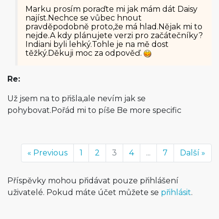
Marku prosím poraďte mi jak mám dát Daisy
najíst.Nechce se vůbec hnout
pravděpodobně proto,že má hlad.Nějak mi to
nejde.A kdy plánujete verzi pro začátečníky?
Indiani byli lehký.Tohle je na mě dost
těžký.Děkuji moc za odpověď.
Re:
Už jsem na to přišla,ale nevím jak se
pohybovat.Pořád mi to píše Be more specific
« Previous
1
2
3
4
...
7
Další »
Příspěvky mohou přidávat pouze přihlášení
uživatelé. Pokud máte účet můžete se
přihlásit
.