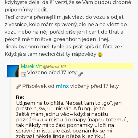
kdybyste dělal další verzi, že se Vám budou drobné
připomínky hodit.
Teď zrovna přemejšlím, jak vlézt do vozu a odjet
z vesnice, kolo mám spravený, ale ne a ne vlézt do
vozu nebo na něj, pořád píše jen I cant do that a
pěkně mě tím štve, greenhorn jeden línej…
Jinak bychom měli tyhle asi psát spíš do fóra, že?
Když já si tam nechci číst ty nápovědy
Marek Vít
@Marek Vít
Vloženo před 17 lety
Příspěvek od
minx
vložený
před 17 lety
Re:
Už jsem na to přišla. Nepsat tam to „go“, jen
prostě n, sw, u – nic víc. A funguje to.
Ještě mám jednu věc – když si napíšu
poznámku k místu do mapy (např.u totemu),
tak někdy mi to část poznámky uloží na
správné místo, ale část poznámky se mi
zobrazí někde jinde (třeba k jezírku).