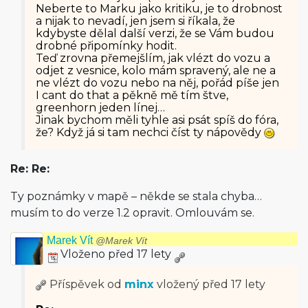
Neberte to Marku jako kritiku, je to drobnost
a nijak to nevadí, jen jsem si říkala, že
kdybyste dělal další verzi, že se Vám budou
drobné připomínky hodit.
Teď zrovna přemejšlím, jak vlézt do vozu a
odjet z vesnice, kolo mám spravený, ale ne a
ne vlézt do vozu nebo na něj, pořád píše jen
I cant do that a pěkně mě tím štve,
greenhorn jeden línej…
Jinak bychom měli tyhle asi psát spíš do fóra,
že? Když já si tam nechci číst ty nápovědy
Re: Re:
Ty poznámky v mapě – někde se stala chyba…
musím to do verze 1.2 opravit. Omlouvám se.
Marek Vít
@Marek Vít
Vloženo před 17 lety
Příspěvek od
minx
vložený
před 17 lety