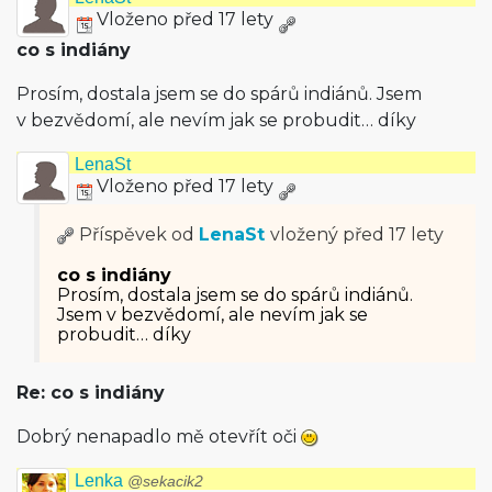
Vloženo před 17 lety
co s indiány
Prosím, dostala jsem se do spárů indiánů. Jsem
v bezvědomí, ale nevím jak se probudit… díky
LenaSt
Vloženo před 17 lety
Příspěvek od
LenaSt
vložený
před 17 lety
co s indiány
Prosím, dostala jsem se do spárů indiánů.
Jsem v bezvědomí, ale nevím jak se
probudit… díky
Re: co s indiány
Dobrý nenapadlo mě otevřít oči
Lenka
@sekacik2