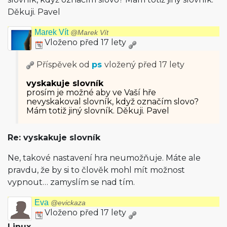
Děkuji. Pavel
Marek Vít
@Marek Vít
Vloženo před 17 lety
Příspěvek od
ps
vložený
před 17 lety
vyskakuje slovník
prosím je možné aby ve Vaší hře
nevyskakoval slovník, když označím slovo?
Mám totiž jiný slovník. Děkuji. Pavel
Re: vyskakuje slovník
Ne, takové nastavení hra neumožňuje. Máte ale
pravdu, že by si to člověk mohl mít možnost
vypnout… zamyslím se nad tím.
Eva
@evickaza
Vloženo před 17 lety
Linux