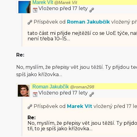
Marek Vít
@Marek Vít
Vloženo před 17 lety
Příspěvek od
Roman Jakubčík
vložený
př
tato část mi přijde nejtěžší co se UoE týče, n
není třeba 10–15…
Re:
No, myslím, že přepisy vět jsou těžší. Ty přijdou teď
spíš jako křížovka…
Roman Jakubčík
@roman298
Vloženo před 17 lety
Příspěvek od
Marek Vít
vložený
před 17 l
Re:
No, myslím, že přepisy vět jsou těžší. Ty přijdo
tři, to je spíš jako křížovka…