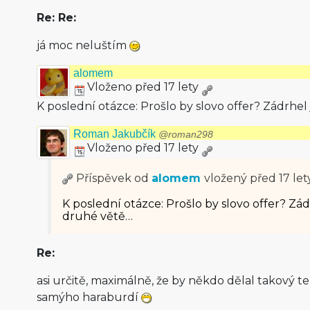
Re: Re:
já moc neluštím
alomem
Vloženo před 17 lety
K poslední otázce: Prošlo by slovo offer? Zádrhel
Roman Jakubčík
@roman298
Vloženo před 17 lety
Příspěvek od
alomem
vložený
před 17 let
K poslední otázce: Prošlo by slovo offer? Zádr
druhé větě…
Re:
asi určitě, maximálně, že by někdo dělal takový t
samýho haraburdí