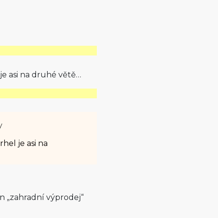
 je asi na druhé větě…
y
hel je asi na
en „zahradní výprodej“