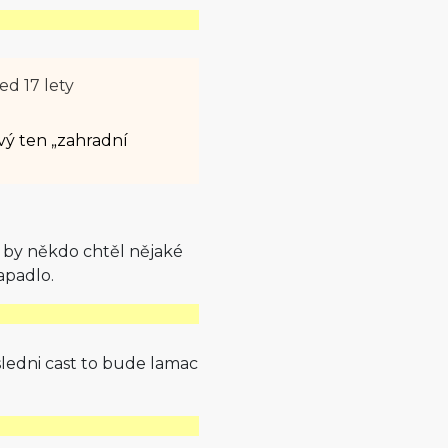
ed 17 lety
ový ten „zahradní
 by někdo chtěl nějaké
apadlo.
sledni cast to bude lamac