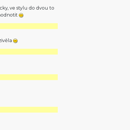
icky, ve stylu do dvou to
ehodnotit
zivěla