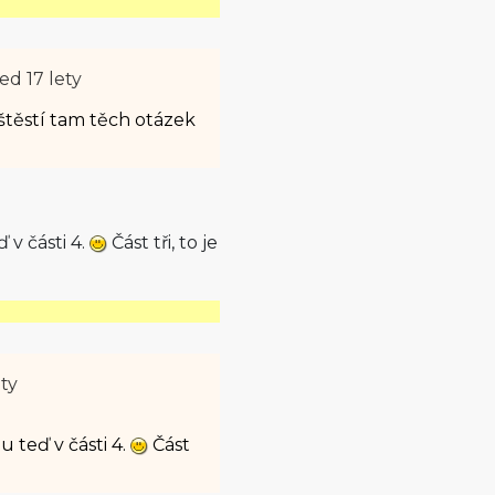
ed 17 lety
aštěstí tam těch otázek
 v části 4.
Část tři, to je
ety
u teď v části 4.
Část