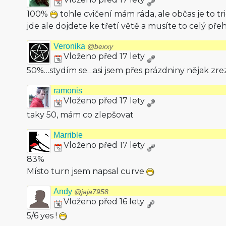
100%
tohle cvičení mám ráda, ale občas je to tr
jde ale dojdete ke třetí větě a musíte to celý př
Veronika
@bexxy
Vloženo před 17 lety
50%…stydím se…asi jsem přes prázdniny nějak zre
ramonis
Vloženo před 17 lety
taky 50, mám co zlepšovat
Marrible
Vloženo před 17 lety
83%
Místo turn jsem napsal curve
Andy
@jaja7958
Vloženo před 16 lety
5/6 yes !