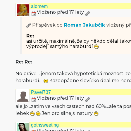
alomem
Vloženo před 17 lety
Příspěvek od
Roman Jakubčík
vložený
př
Re:
asi určitě, maximálně, že by někdo dělal tak
výprodej“ samýho haraburdí
Re: Re:
No právě… jenom taková hypotetická možnost, že
haraburdí…
Každopádně slovíčko deal mě nen
Pavel737
Vloženo před 17 lety
ale jo…zatim ve vsech castech nad 60%…ale ta po
lebek
Jen pro silnejsi natury
gothsweeting
Vloženo před 17 lety