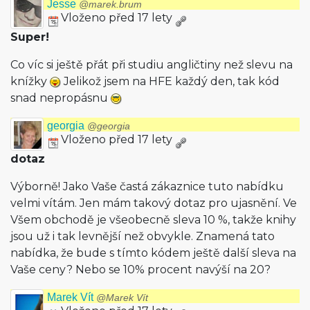
Jesse
@marek.brum
Vloženo před 17 lety
Super!
Co víc si ještě přát při studiu angličtiny než slevu na
knížky
Jelikož jsem na HFE každý den, tak kód
snad nepropásnu
georgia
@georgia
Vloženo před 17 lety
dotaz
Výborně! Jako Vaše častá zákaznice tuto nabídku
velmi vítám. Jen mám takový dotaz pro ujasnění. Ve
Všem obchodě je všeobecně sleva 10 %, takže knihy
jsou už i tak levnější než obvykle. Znamená tato
nabídka, že bude s tímto kódem ještě další sleva na
Vaše ceny? Nebo se 10% procent navýší na 20?
Marek Vít
@Marek Vít