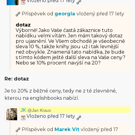
Vloženo před 17 lety
Příspěvek od
georgia
vložený
před 17 lety
dotaz
Výborně! Jako Vaše častá zákaznice tuto
nabídku velmi vítám. Jen mám takový dotaz
pro ujasnění. Ve Všem obchodě je všeobecně
sleva 10 %, takže knihy jsou už i tak levnější
než obvykle. Znamená tato nabídka, že bude
s tímto kódem ještě další sleva na Vaše ceny?
Nebo se 10% procent navýší na 20?
Re: dotaz
Je to 20% z běžné ceny, tedy ne z té zlevněné,
kterou na englishbooks nabízí.
JK
@Jan Kraus
Vloženo před 17 lety
Příspěvek od
Marek Vít
vložený
před 17