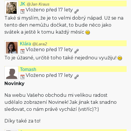
JK
@Jan Kraus
Vloženo před 17 lety
Také si myslím, že je to velmi dobrý nápad. Už se na
tento den nemůžu dočkat, to bude něco jako
svátek a ještě k tomu každý měsíc
Klára
@Lara2
Vloženo před 17 lety
To je úžasné, určitě toho také nejednou využiju!
Tomash
Vloženo před 17 lety
Novinky
Na webu Vašeho obchodu mi velikou radost
udělalo zobrazení Novinek! Jak jinak tak snadno
sledovat, co nám právě vychází (vstříc)?:)
Díky také za to!