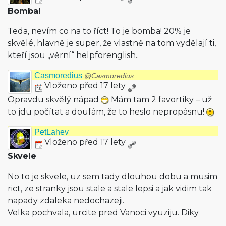
Bomba!
Teda, nevím co na to říct! To je bomba! 20% je
skvělé, hlavně je super, že vlastně na tom vydělají ti,
kteří jsou „věrní“ helpforenglish..
Casmoredius
@Casmoredius
Vloženo před 17 lety
Opravdu skvělý nápad
Mám tam 2 favortiky – už
to jdu počítat a doufám, že to heslo nepropásnu!
PetLahev
Vloženo před 17 lety
Skvele
No to je skvele, uz sem tady dlouhou dobu a musim
rict, ze stranky jsou stale a stale lepsi a jak vidim tak
napady zdaleka nedochazeji.
Velka pochvala, urcite pred Vanoci vyuziju. Diky