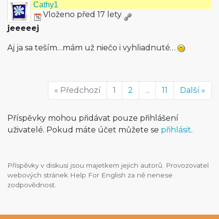
Cathy1
Vloženo před 17 lety
jeeeeej
Aj ja sa teším…mám už niečo i vyhliadnuté…
« Předchozí
1
2
...
11
Další »
Příspěvky mohou přidávat pouze přihlášení
uživatelé. Pokud máte účet můžete se
přihlásit
.
Příspěvky v diskusi jsou majetkem jejich autorů. Provozovatel
webových stránek Help For English za ně nenese
zodpovědnost.