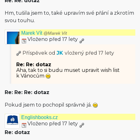
Re: Re: dotaz
Hm, tušila jsem to, také upravím své přání a zkrotím
svou touhu.
Marek Vít
@Marek Vít
Vloženo před 17 lety
Příspěvek od
JK
vložený
před 17 lety
Re: Re: dotaz
Aha, tak to si budu muset upravit wish list
k Vánocům
Re: Re: Re: dotaz
Pokud jsem to pochopil správně já.
Englishbooks.cz
Vloženo před 17 lety
Re: dotaz