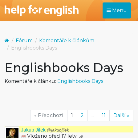
Menu
Fórum
Komentáře k článkům
Englishbooks Days
Englishbooks Days
Komentáře k článku:
Englishbooks Days
« Předchozí
1
2
...
11
Další »
Jakub Jílek
@jakubjilek
Vloženo před 17 lety